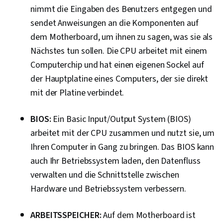
Netzinfrastruktur, Cloud-Management, Prompt
nimmt die Eingaben des Benutzers entgegen und
Engineering Tools, Google Gemini, Generative
sendet Anweisungen an die Komponenten auf
KI, Schnelles Engineering, KI-Kenntnisse,
dem Motherboard, um ihnen zu sagen, was sie als
Branding, Berufliche Entwicklung, Linux-Befehle,
Nächstes tun sollen. Die CPU arbeitet mit einem
Fernzugriffssysteme, Systemüberwachung,
Computerchip und hat einen eigenen Sockel auf
Dateisysteme, Installation der Software, OS
der Hauptplatine eines Computers, der sie direkt
Prozessmanagement, Benutzerkonten,
mit der Platine verbindet.
Betriebssysteme, Dateiverwaltung, Microsoft
Windows, System-Unterstützung, Identitäts-
BIOS:
Ein Basic Input/Output System (BIOS)
und Zugangsmanagement, Linux-Verwaltung,
arbeitet mit der CPU zusammen und nutzt sie, um
Befehlszeilenschnittstelle, Linux,
Ihren Computer in Gang zu bringen. Das BIOS kann
Benutzerbereitstellung, Technische
auch Ihr Betriebssystem laden, den Datenfluss
Unterstützung und Dienstleistungen,
verwalten und die Schnittstelle zwischen
Verschlüsselung, Cyber-Angriffe,
Hardware und Betriebssystem verbessern.
Kryptographie, Cyber-Sicherheitsrichtlinien,
Firewall, Sicherheitsstrategie, Berechtigung
ARBEITSSPEICHER:
Auf dem Motherboard ist