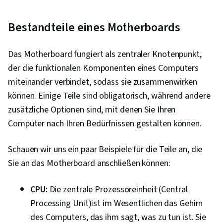
Interviewing-Fähigkeiten, Web-Präsenz,
Sicherheit von Informationssystemen, Ruby
Bestandteile eines Motherboards
(Programmiersprache), Git
(Versionskontrollsystem), Netzwerk-
Das Motherboard fungiert als zentraler Knotenpunkt,
Fehlerbehebung, Verwaltung des
der die funktionalen Komponenten eines Computers
Betriebssystems, Computer-Vernetzung,
miteinander verbindet, sodass sie zusammenwirken
Paket- und Softwareverwaltung, IT-
können. Einige Teile sind obligatorisch, während andere
Automatisierung, Netzwerksicherheit, Chef
zusätzliche Optionen sind, mit denen Sie Ihren
(Werkzeug zur Konfigurationsverwaltung), IT-
Computer nach Ihren Bedürfnissen gestalten können.
Sicherheitsarchitektur, Netzwerkverwaltung,
Cloud-Dienste, Aktives Verzeichnis,
Schauen wir uns ein paar Beispiele für die Teile an, die
Wiederherstellung im Katastrophenfall, Leichte
Sie an das Motherboard anschließen können:
Verzeichniszugriffsprotokolle, Server-
Verwaltung, Cloud Computing, Server,
CPU:
Die zentrale Prozessoreinheit (Central
Technische Beratung, System-Konfiguration,
Processing Unit)ist im Wesentlichen das Gehirn
Datenspeicherung, Cloud-Infrastruktur,
des Computers, das ihm sagt, was zu tun ist. Sie