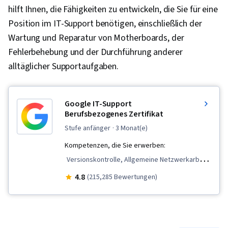
hilft Ihnen, die Fähigkeiten zu entwickeln, die Sie für eine
Position im IT-Support benötigen, einschließlich der
Wartung und Reparatur von Motherboards, der
Fehlerbehebung und der Durchführung anderer
alltäglicher Supportaufgaben.
Google IT-Support
Berufsbezogenes Zertifikat
stufe anfänger
· 3 Monat(e)
Kompetenzen, die Sie erwerben:
Versionskontrolle, Allgemeine Netzwerkarbeit,
Desktop-Unterstützung, TCP/IP,
4.8
(215,285 Bewertungen)
Systemverwaltung, IT-Infrastruktur,
Interviewing-Fähigkeiten, Web-Präsenz,
Sicherheit von Informationssystemen, Ruby