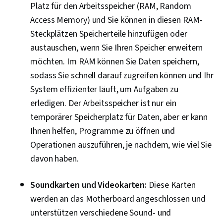
(Computing), Sicherheitsbewußtsein,
Platz für den Arbeitsspeicher (RAM, Random
Beglaubigungen, Sicherheitskontrollen,
Access Memory) und Sie können in diesen RAM-
Sicherheitsmanagement, Schulung zum
Steckplätzen Speicherteile hinzufügen oder
Bewusstsein für Computersicherheit,
austauschen, wenn Sie Ihren Speicher erweitern
Anwendungssicherheit, Management von
möchten. Im RAM können Sie Daten speichern,
Bedrohungen, Datensicherheit, Cybersecurity,
sodass Sie schnell darauf zugreifen können und Ihr
Netzwerk-Modell, Netzwerk-Protokolle,
System effizienter läuft, um Aufgaben zu
Drahtlose Netzwerke, Integrität der Daten,
erledigen. Der Arbeitsspeicher ist nur ein
Netzwerk-Routing, Dynamisches Host-
temporärer Speicherplatz für Daten, aber er kann
Konfigurationsprotokoll (DHCP), Routing-
Ihnen helfen, Programme zu öffnen und
Protokolle, OSI-Modelle, Netzarchitektur,
Operationen auszuführen, je nachdem, wie viel Sie
Vernetzungs-Hardware, Netzwerk-Router,
davon haben.
Technische Unterstützung, Helpdesk-
Soundkarten und Videokarten:
Unterstützung, Computer-Hardware, Hardware-
Diese Karten
werden an das Motherboard angeschlossen und
Fehlerbehebung, Informationstechnologie,
unterstützen verschiedene Sound- und
Computer-Systeme, Technisches Schreiben,