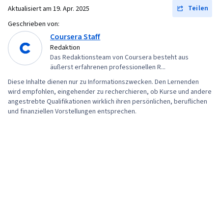
(Programmiersprache), Git
Teilen
Aktualisiert am
19. Apr. 2025
(Versionskontrollsystem), Netzwerk-
Geschrieben von:
Fehlerbehebung, Verwaltung des
Coursera Staff
Betriebssystems, Computer-Vernetzung,
Redaktion
Das Redaktionsteam von Coursera besteht aus
Paket- und Softwareverwaltung, IT-
äußerst erfahrenen professionellen R...
Automatisierung, Netzwerksicherheit, Chef
Diese Inhalte dienen nur zu Informationszwecken. Den Lernenden
(Werkzeug zur Konfigurationsverwaltung), IT-
wird empfohlen, eingehender zu recherchieren, ob Kurse und andere
Sicherheitsarchitektur, Netzwerkverwaltung,
angestrebte Qualifikationen wirklich ihren persönlichen, beruflichen
und finanziellen Vorstellungen entsprechen.
Cloud-Dienste, Aktives Verzeichnis,
Wiederherstellung im Katastrophenfall, Leichte
Verzeichniszugriffsprotokolle, Server-
Verwaltung, Cloud Computing, Server,
Technische Beratung, System-Konfiguration,
Datenspeicherung, Cloud-Infrastruktur,
Netzinfrastruktur, Cloud-Management, Prompt
Engineering Tools, Google Gemini, Generative