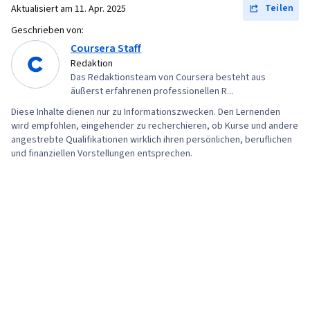
TCP/IP, Cloud Computing, Network Model,
Wiederherstellung im Katastrophenfall, Cloud
Teilen
Aktualisiert am
11. Apr. 2025
Vulnerability Assessments, Hardening, Cloud
Computing, Server, Cloud-Infrastruktur,
Geschrieben von:
Security
Datenspeicherung, Netzinfrastruktur, Cloud-
Coursera Staff
Management, System-Konfiguration,
Redaktion
Das Redaktionsteam von Coursera besteht aus
Technische Beratung, Linux-Befehle,
äußerst erfahrenen professionellen R...
Betriebssysteme, Fernzugriffssysteme,
Diese Inhalte dienen nur zu Informationszwecken. Den Lernenden
Benutzerkonten, OS Prozessmanagement,
wird empfohlen, eingehender zu recherchieren, ob Kurse und andere
Dateisysteme, Installation der Software,
angestrebte Qualifikationen wirklich ihren persönlichen, beruflichen
und finanziellen Vorstellungen entsprechen.
Systemüberwachung, Dateiverwaltung,
Microsoft Windows, Linux,
Befehlszeilenschnittstelle,
Benutzerbereitstellung, Linux-Verwaltung,
Identitäts- und Zugangsmanagement, System-
Unterstützung, Technische Unterstützung und
Dienstleistungen, Verschlüsselung,
Sicherheitsbewußtsein, Firewall,