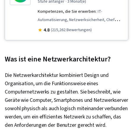
stufe anfänger
· 3 Monat(e)
Kompetenzen, die Sie erwerben:
IT-
Automatisierung, Netzwerksicherheit, Chef
(Werkzeug zur Konfigurationsverwaltung), IT-
4.8
(215,262 Bewertungen)
Sicherheitsarchitektur, Versionskontrolle,
Allgemeine Netzwerkarbeit, Netzwerk-
Fehlerbehebung, Verwaltung des
Was ist eine Netzwerkarchitektur?
Betriebssystems, Sicherheit von
Informationssystemen, Ruby
Die Netzwerkarchitektur kombiniert Design und
(Programmiersprache), Git
Organisation, um die Funktionsweise eines
(Versionskontrollsystem), Computer-
Computernetzwerks zu gestalten. Sie beschreibt, wie
Vernetzung, Paket- und Softwareverwaltung,
Geräte wie Computer, Smartphones und Netzwerkserver
Interviewing-Fähigkeiten, Web-Präsenz, IT-
sowohl physisch als auch logisch miteinander verbunden
Infrastruktur, TCP/IP, Systemverwaltung,
werden, um ein effizientes Netzwerk zu schaffen, das
Desktop-Unterstützung, Netzwerkverwaltung,
den Anforderungen der Benutzer gerecht wird.
Leichte Verzeichniszugriffsprotokolle, Server-