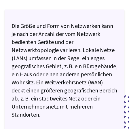
Verwaltung, Aktives Verzeichnis, Cloud-Dienste,
Wiederherstellung im Katastrophenfall, Cloud
Computing, Server, Cloud-Infrastruktur,
Die Größe und Form von Netzwerken kann
Datenspeicherung, Netzinfrastruktur, Cloud-
je nach der Anzahl der vom Netzwerk
Management, System-Konfiguration,
bedienten Geräte und der
Technische Beratung, Linux-Befehle,
Netzwerktopologie variieren. Lokale Netze
Betriebssysteme, Fernzugriffssysteme,
(LANs) umfassen in der Regel ein enges
Benutzerkonten, OS Prozessmanagement,
geografisches Gebiet, z. B. ein Bürogebäude,
Dateisysteme, Installation der Software,
ein Haus oder einen anderen persönlichen
Systemüberwachung, Dateiverwaltung,
Wohnsitz. Ein Weitverkehrsnetz (WAN)
Microsoft Windows, Linux,
deckt einen größeren geografischen Bereich
Befehlszeilenschnittstelle,
ab, z. B. ein stadtweites Netz oder ein
Benutzerbereitstellung, Linux-Verwaltung,
Unternehmensnetz mit mehreren
Identitäts- und Zugangsmanagement, System-
Standorten.
Unterstützung, Technische Unterstützung und
Dienstleistungen, Verschlüsselung,