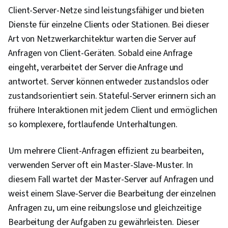
Kundenbetreuung, Computer-Systeme,
Client-Server-Netze sind leistungsfähiger und bieten
Netzwerk-Unterstützung, Software-
Dienste für einzelne Clients oder Stationen. Bei dieser
Dokumentation, Technisches Schreiben,
Art von Netzwerkarchitektur warten die Server auf
Endbenutzerschulung und -unterstützung,
Anfragen von Client-Geräten. Sobald eine Anfrage
Netzwerk-Modell, Netzwerk-Protokolle, OSI-
eingeht, verarbeitet der Server die Anfrage und
Modelle, Drahtlose Netzwerke, Dynamisches
antwortet. Server können entweder zustandslos oder
Host-Konfigurationsprotokoll (DHCP), Integrität
zustandsorientiert sein. Stateful-Server erinnern sich an
der Daten, Netzwerk-Routing, Routing-
frühere Interaktionen mit jedem Client und ermöglichen
Protokolle, Vernetzungs-Hardware, Netzwerk-
so komplexere, fortlaufende Unterhaltungen.
Router, Netzarchitektur
Um mehrere Client-Anfragen effizient zu bearbeiten,
verwenden Server oft ein Master-Slave-Muster. In
diesem Fall wartet der Master-Server auf Anfragen und
weist einem Slave-Server die Bearbeitung der einzelnen
Anfragen zu, um eine reibungslose und gleichzeitige
Bearbeitung der Aufgaben zu gewährleisten. Dieser