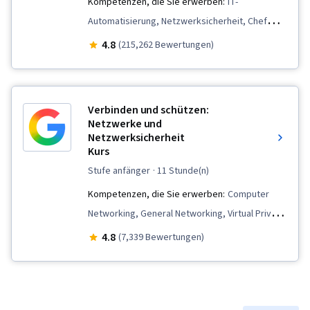
Kompetenzen, die Sie erwerben:
IT-
Automatisierung, Netzwerksicherheit, Chef
(Werkzeug zur Konfigurationsverwaltung), IT-
4.8
(215,262 Bewertungen)
Sicherheitsarchitektur, Versionskontrolle,
Allgemeine Netzwerkarbeit, Netzwerk-
Fehlerbehebung, Verwaltung des
Verbinden und schützen:
Betriebssystems, Sicherheit von
Netzwerke und
Netzwerksicherheit
Informationssystemen, Ruby
Kurs
(Programmiersprache), Git
stufe anfänger
· 11 Stunde(n)
(Versionskontrollsystem), Computer-
Kompetenzen, die Sie erwerben:
Computer
Vernetzung, Paket- und Softwareverwaltung,
Networking, General Networking, Virtual Private
Interviewing-Fähigkeiten, Web-Präsenz, IT-
Networks (VPN), Firewall, Cybersecurity,
Infrastruktur, TCP/IP, Systemverwaltung,
4.8
(7,339 Bewertungen)
Network Protocols, Security Controls, Intrusion
Desktop-Unterstützung, Netzwerkverwaltung,
Detection and Prevention, Network Security,
Leichte Verzeichniszugriffsprotokolle, Server-
Network Infrastructure, Network Architecture,
Verwaltung, Aktives Verzeichnis, Cloud-Dienste,