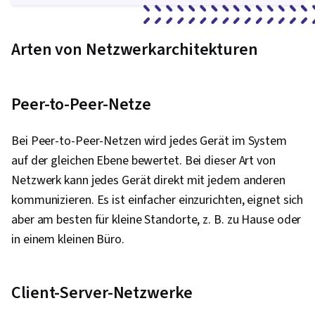
Sicherheitsbewußtsein, Firewall,
Sicherheitsstrategie, Berechtigung
Arten von Netzwerkarchitekturen
(Computing), Beglaubigungen, Cyber-
Sicherheitsrichtlinien, Cyber-Angriffe,
Kryptographie, Datensicherheit,
Peer-to-Peer-Netze
Sicherheitskontrollen, Sicherheitsmanagement,
Schulung zum Bewusstsein für
Bei Peer-to-Peer-Netzen wird jedes Gerät im System
Computersicherheit, Anwendungssicherheit,
auf der gleichen Ebene bewertet. Bei dieser Art von
Management von Bedrohungen, Cybersecurity,
Netzwerk kann jedes Gerät direkt mit jedem anderen
Berufliche Entwicklung, Prompt Engineering
kommunizieren. Es ist einfacher einzurichten, eignet sich
Tools, Schnelles Engineering, KI-Kenntnisse,
aber am besten für kleine Standorte, z. B. zu Hause oder
Branding, Generative KI, Google Gemini,
in einem kleinen Büro.
Technische Unterstützung, Helpdesk-
Unterstützung, Informationstechnologie,
Hardware-Fehlerbehebung, Computer-
Client-Server-Netzwerke
Hardware, Technische Dokumentation,