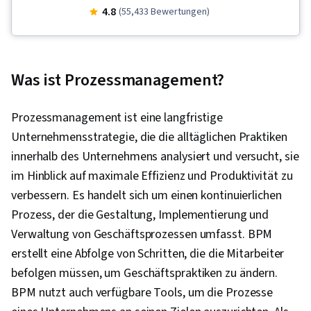
Containerisierung, Infrastruktur als
4.8
(55,433 Bewertungen)
Dienstleistung (IaaS), Entwicklungstests, Test-
Automatisierung, Versionskontrolle, Einheitliche
Prüfung, CI/CD, Entwicklung von Testskripten,
Was ist Prozessmanagement?
Skripting, Konfigurationsmanagement, Cloud-
Management, Web-Präsenz, Netzwerk-
Prozessmanagement ist eine langfristige
Fehlerbehebung, Cloud Computing, Virtuelle
Unternehmensstrategie, die die alltäglichen Praktiken
Maschinen, Python-Programmierung, E-Mail-
innerhalb des Unternehmens analysiert und versucht, sie
Automatisierung, Puppet (Werkzeug zur
im Hinblick auf maximale Effizienz und Produktivität zu
Konfigurationsverwaltung), Infrastruktur als
verbessern. Es handelt sich um einen kontinuierlichen
Code (IaC), Cloud-Bereitstellung, Kontrolle
Prozess, der die Gestaltung, Implementierung und
ändern, Cloud-Speicher, IT-Automatisierung,
Verwaltung von Geschäftsprozessen umfasst. BPM
Software als Dienstleistung, Management von
erstellt eine Abfolge von Schritten, die die Mitarbeiter
Zwischenfällen, Systemüberwachung,
befolgen müssen, um Geschäftspraktiken zu ändern.
Kontinuierliche Überwachung,
BPM nutzt auch verfügbare Tools, um die Prozesse
Wiederherstellung im Katastrophenfall,