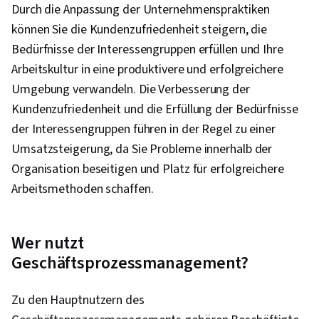
Durch die Anpassung der Unternehmenspraktiken
Leistungsoptimierung, Speicherverwaltung,
können Sie die Kundenzufriedenheit steigern, die
Problem-Management, Kapazitätsmanagement,
Bedürfnisse der Interessengruppen erfüllen und Ihre
Technische Dokumentation, Technische
Arbeitskultur in eine produktivere und erfolgreichere
Kommunikation, Daten-Strukturen, Integrierte
Umgebung verwandeln. Die Verbesserung der
Entwicklungsumgebungen, Computer-
Kundenzufriedenheit und die Erfüllung der Bedürfnisse
Programmierwerkzeuge, Computational
der Interessengruppen führen in der Regel zu einer
Thinking, Computerprogrammierung,
Umsatzsteigerung, da Sie Probleme innerhalb der
Grundsätze der Programmierung,
Organisation beseitigen und Platz für erfolgreichere
Automatisierung, Restful API,
Arbeitsmethoden schaffen.
Anwendungsprogrammierschnittstelle (API),
Webdienste, JSON
Wer nutzt
Geschäftsprozessmanagement?
Zu den Hauptnutzern des