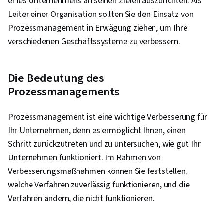
eines Unternehmens an seinen Zielen auszurichten. Als
Terraform, Reaktion auf Vorfälle, Datei-E/A,
Leiter einer Organisation sollten Sie den Einsatz von
Dateiverwaltung, Linux-Befehle, Bash
Prozessmanagement in Erwägung ziehen, um Ihre
(Skriptsprache), Testgetriebene Entwicklung
verschiedenen Geschäftssysteme zu verbessern.
(TDD), OS Prozessmanagement,
Betriebssysteme, Entwicklungsumgebung,
Software-Prüfung, Befehlszeilenschnittstelle,
Die Bedeutung des
Shell-Skript, Unix-Shell, Skriptsprachen, Linux,
Prozessmanagements
Unix-Befehle, Google Gemini, Schnelles
Engineering, Branding, Interviewing-
Prozessmanagement ist eine wichtige Verbesserung für
Fähigkeiten, KI-Kenntnisse, Generative KI,
Ihr Unternehmen, denn es ermöglicht Ihnen, einen
Prompt Engineering Tools, Berufliche
Schritt zurückzutreten und zu untersuchen, wie gut Ihr
Entwicklung, Git (Versionskontrollsystem),
Unternehmen funktioniert. Im Rahmen von
GitHub, Kontinuierliche Integration, Code-
Verbesserungsmaßnahmen können Sie feststellen,
Überprüfung, Software-Versionierung,
welche Verfahren zuverlässig funktionieren, und die
Kollaborative Software, Installation der
Verfahren ändern, die nicht funktionieren.
Software, Problemverfolgung, Fehlersuche,