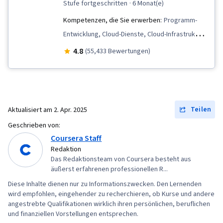
stufe fortgeschritten
· 6 Monat(e)
Kompetenzen, die Sie erwerben:
Programm-
Entwicklung, Cloud-Dienste, Cloud-Infrastruktur,
Containerisierung, Infrastruktur als
4.8
(55,433 Bewertungen)
Dienstleistung (IaaS), Entwicklungstests, Test-
Automatisierung, Versionskontrolle, Einheitliche
Prüfung, CI/CD, Entwicklung von Testskripten,
Skripting, Konfigurationsmanagement, Cloud-
Teilen
Aktualisiert am
2. Apr. 2025
Management, Web-Präsenz, Netzwerk-
Geschrieben von:
Fehlerbehebung, Cloud Computing, Virtuelle
Coursera Staff
Maschinen, Python-Programmierung, E-Mail-
Redaktion
Das Redaktionsteam von Coursera besteht aus
Automatisierung, Puppet (Werkzeug zur
äußerst erfahrenen professionellen R...
Konfigurationsverwaltung), Infrastruktur als
Diese Inhalte dienen nur zu Informationszwecken. Den Lernenden
Code (IaC), Cloud-Bereitstellung, Kontrolle
wird empfohlen, eingehender zu recherchieren, ob Kurse und andere
ändern, Cloud-Speicher, IT-Automatisierung,
angestrebte Qualifikationen wirklich ihren persönlichen, beruflichen
und finanziellen Vorstellungen entsprechen.
Software als Dienstleistung, Management von