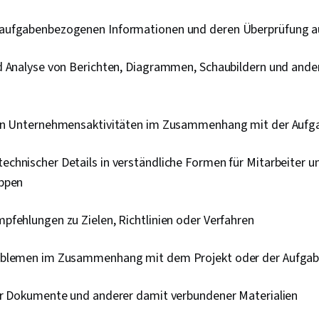
Budgetierung
Projekten, Be
ufgabenbezogenen Informationen und deren Überprüfung au
Risikominder
Kommunikatio
Verwaltung v
d Analyse von Berichten, Diagrammen, Schaubildern und ande
Kostenmanag
das Risikom
Projektzeitpl
Schätzung de
on Unternehmensaktivitäten im Zusammenhang mit der Aufg
Stakeholder-A
Intelligente Z
chnischer Details in verständliche Formen für Mitarbeiter u
Rechenschafts
Leistungsmetr
ppen
Schreiben, S
Management
pfehlungen zu Zielen, Richtlinien oder Verfahren
Ressourcenm
Nutzen-Analy
Interessengr
oblemen im Zusammenhang mit dem Projekt oder der Aufga
von Sitzungen
Erleichterung
Organisatoris
er Dokumente und anderer damit verbundener Materialien
Programm-M