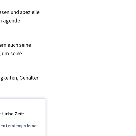
ssen und spezielle
orragende
ern auch seine
, um seine
igkeiten, Gehälter
tliche Zeit:
enen Lerntempo lernen