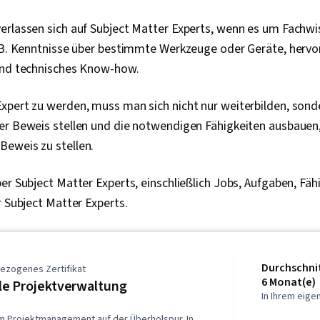
erlassen sich auf Subject Matter Experts, wenn es um Fachwi
. B. Kenntnisse über bestimmte Werkzeuge oder Geräte, herv
und technisches Know-how.
xpert zu werden, muss man sich nicht nur weiterbilden, sond
er Beweis stellen und die notwendigen Fähigkeiten ausbauen
eweis zu stellen.
er Subject Matter Experts, einschließlich Jobs, Aufgaben, Fäh
r Subject Matter Experts.
Durchschnit
ezogenes Zertifikat
6 Monat(e)
e Projektverwaltung
In Ihrem eig
im Projektmanagement auf der Überholspur. In