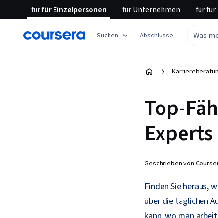
für
für Einzelpersonen
für
Unternehmen
für
für
Suchen
Abschlüsse
Karriereberatu
Top-Fäh
Experts
Geschrieben von Courser
Finden Sie heraus, w
über die täglichen A
kann, wo man arbeit