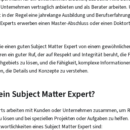
Produktentwi
 Unternehmen vertraglich anbieten und als Berater arbeiten.
Problemlösun
t in der Regel eine jahrelange Ausbildung und Berufserfahrung
Projektmana
 Experts erwerben einen Master-Abschluss oder einen Doktorti
Teambildung,
Agile Methodi
Methodik, Be
Produktanfor
die einen guten Subject Matter Expert von einem gewöhnliche
Teamorientier
Entwicklung,
en ein guter Ruf, der auf Respekt und Integrität beruht, die 
Tools, Schnel
gebiets zu lösen, und die Fähigkeit, komplexe Informationen
Branding, KI-
Gemini, Gener
n, die Details und Konzepte zu verstehen.
Risikomanage
Storytelling,
Projekt-Kontr
in Subject Matter Expert?
Management
Projektdurch
Risikomanage
erts arbeiten mit Kunden oder Unternehmen zusammen, um R
Strategische
Problemverfo
u lösen und bei speziellen Projekten oder Aufgaben zu helfen. 
(Projektmana
ortlichkeiten eines Subject Matter Expert sind:
Projektdokum