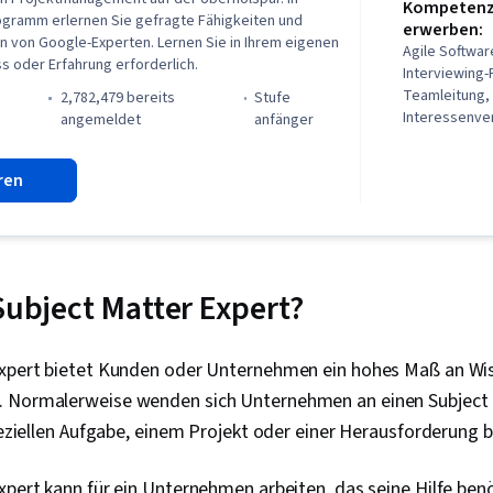
Kompetenze
ogramm erlernen Sie gefragte Fähigkeiten und
erwerben:
n von Google-Experten. Lernen Sie in Ihrem eigenen
Agile Softwar
s oder Erfahrung erforderlich.
Interviewing-
Teamleitung,
2,782,479 bereits
stufe
Interessenve
angemeldet
anfänger
Teams, Umfa
Lebenszyklus
ren
Projektmana
Präsenz, Bewe
Qualitätssich
Produktqualit
Retrospektiv
Projekts, Proj
Subject Matter Expert?
Scoping, Än
Rückstände, 
Projektmana
Expert bietet Kunden oder Unternehmen ein hohes Maß an Wi
Projektplanu
. Normalerweise wenden sich Unternehmen an einen Subject 
Qualitätsma
Anwenderberi
speziellen Aufgabe, einem Projekt oder einer Herausforderung 
Roadmaps, Sp
Organisatori
xpert kann für ein Unternehmen arbeiten, das seine Hilfe benö
Coachen, Agi