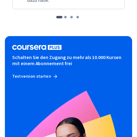
dazu habe.“
Schalten Sie den Zugang zu mehr als 10.000 Kursen
mit einem Abonnement frei
Testversion starten