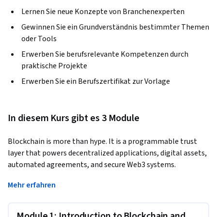
Lernen Sie neue Konzepte von Branchenexperten
Gewinnen Sie ein Grundverständnis bestimmter Themen
oder Tools
Erwerben Sie berufsrelevante Kompetenzen durch
praktische Projekte
Erwerben Sie ein Berufszertifikat zur Vorlage
In diesem Kurs gibt es 3 Module
Blockchain is more than hype. It is a programmable trust 
layer that powers decentralized applications, digital assets, 
automated agreements, and secure Web3 systems. 
The Blockchain Foundations & Smart Contracts Certification 
Mehr erfahren
Course is a hands-on, developer-focused program designed 
to help learners understand blockchain fundamentals and 
Module 1: Introduction to Blockchain and
build smart contracts on Ethereum using Solidity. 
