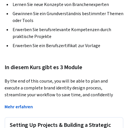
Lernen Sie neue Konzepte von Branchenexperten
Gewinnen Sie ein Grundverständnis bestimmter Themen
oder Tools
Erwerben Sie berufsrelevante Kompetenzen durch
praktische Projekte
Erwerben Sie ein Berufszertifikat zur Vorlage
In diesem Kurs gibt es 3 Module
By the end of this course, you will be able to plan and 
execute a complete brand identity design process, 
streamline your workflow to save time, and confidently 
deliver professional results to clients. In Brand Identity 
Mehr erfahren
Design: Develop an Efficient Workflow, Jason Miller shares a 
practical, real-world system developed through freelance 
experience—helping you achieve consistent, high-quality 
Setting Up Projects & Building a Strategic