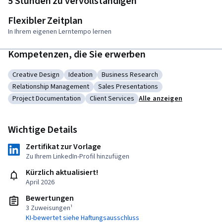
5 Stunden zu vervollständigen
Flexibler Zeitplan
In Ihrem eigenen Lerntempo lernen
Kompetenzen, die Sie erwerben
Creative Design
Ideation
Business Research
Kategorie: Creative Design
Kategorie: Ideation
Kategorie: Business Research
Relationship Management
Sales Presentations
Kategorie: Relationship Management
Kategorie: Sales Presentations
Project Documentation
Client Services
Alle anzeigen
Kategorie: Project Documentation
Kategorie: Client Services
Wichtige Details
Zertifikat zur Vorlage
Zu Ihrem LinkedIn-Profil hinzufügen
Kürzlich aktualisiert!
April 2026
Bewertungen
3 Zuweisungen¹
KI-bewertet siehe Haftungsausschluss