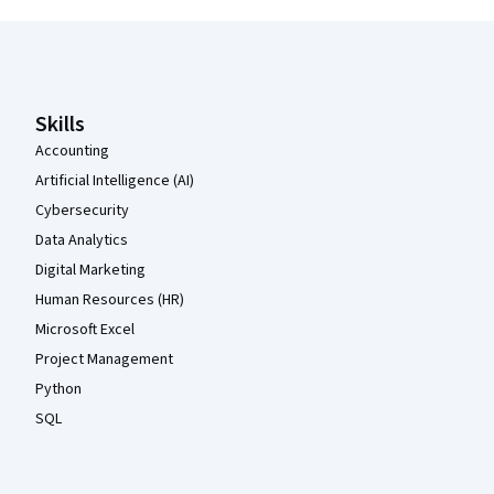
Coursera-Fußzeile
Skills
Accounting
Artificial Intelligence (AI)
Cybersecurity
Data Analytics
Digital Marketing
Human Resources (HR)
Microsoft Excel
Project Management
Python
SQL