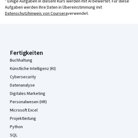
¹ Einige Aufgaben in diesem Kurs werden mit AI bewertet. Für diese
Aufgaben werden Ihre Daten in Übereinstimmung mit
Datenschutzhinweis von Coursera
verwendet.
Coursera-Fußzeile
Fertigkeiten
Buchhaltung
Künstliche Intelligenz (KI)
Cybersecurity
Datenanalyse
Digitales Marketing
Personalwesen (HR)
Microsoft Excel
Projektleitung
Python
SQL