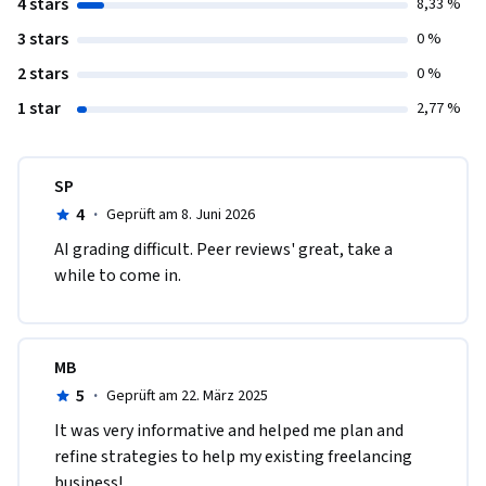
4 stars
8,33 %
3 stars
0 %
2 stars
0 %
1 star
2,77 %
SP
4
·
Geprüft am 8. Juni 2026
AI grading difficult. Peer reviews' great, take a 
while to come in. 
MB
5
·
Geprüft am 22. März 2025
It was very informative and helped me plan and 
refine strategies to help my existing freelancing 
business!