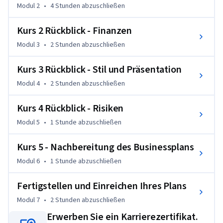
Spezialisierung zuzugreifen, indem sie sich über das 
Modul 2
•
4 Stunden
abzuschließen
Programm Coursera for CalArts anmelden, das in den FAQ 
Kurs 2 Rückblick - Finanzen
zum Kurs/Spezialisierung verlinkt ist.
Modul 3
•
2 Stunden
abzuschließen
Kurs 3 Rückblick - Stil und Präsentation
Modul 4
•
2 Stunden
abzuschließen
Kurs 4 Rückblick - Risiken
Modul 5
•
1 Stunde
abzuschließen
Kurs 5 - Nachbereitung des Businessplans
Modul 6
•
1 Stunde
abzuschließen
Fertigstellen und Einreichen Ihres Plans
Modul 7
•
2 Stunden
abzuschließen
Erwerben Sie ein Karrierezertifikat.