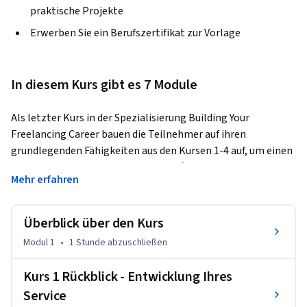
praktische Projekte
Erwerben Sie ein Berufszertifikat zur Vorlage
In diesem Kurs gibt es 7 Module
Als letzter Kurs in der Spezialisierung Building Your 
Freelancing Career bauen die Teilnehmer auf ihren 
grundlegenden Fähigkeiten aus den Kursen 1-4 auf, um einen 
vollständig ausgearbeiteten Geschäftsplan, eine Marke und 
Mehr erfahren
ein Finanzmodell für ihr echtes freiberufliches Unternehmen 
zu entwickeln, oder einen Plan, den sie nur zu dem Zweck 
entwickeln, um festzustellen, ob sie in der Lage sein werden, 
Überblick über den Kurs
ein neues Unternehmen zu gründen. Sobald sie ihren Plan 
Modul 1
•
1 Stunde
abzuschließen
entwickelt haben, können sie ihn zur Begutachtung und zum 
Abschluss der Spezialisierung einreichen. CalArtianer, die bei 
Kurs 1 Rückblick - Entwicklung Ihres
der Einschreibung keinen Hinweis "Sponsored by CalArts" 
Service
sehen, werden ermutigt, auf diesen Kurs und die 