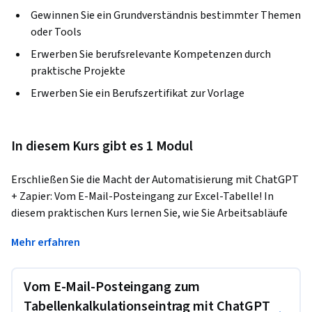
Gewinnen Sie ein Grundverständnis bestimmter Themen
oder Tools
Erwerben Sie berufsrelevante Kompetenzen durch
praktische Projekte
Erwerben Sie ein Berufszertifikat zur Vorlage
In diesem Kurs gibt es 1 Modul
Erschließen Sie die Macht der Automatisierung mit ChatGPT 
+ Zapier: Vom E-Mail-Posteingang zur Excel-Tabelle! In 
diesem praktischen Kurs lernen Sie, wie Sie Arbeitsabläufe 
rationalisieren können, indem Sie wertvolle Informationen 
Mehr erfahren
aus Ihrem E-Mail-Posteingang extrahieren und mühelos in 
Tabellenkalkulationen organisieren. Ganz gleich, ob Sie 
Ausgaben nachverfolgen, Umzusetzende Maßnahmen 
Vom E-Mail-Posteingang zum
protokollieren, Kundenrezensionen sammeln oder 
Tabellenkalkulationseintrag mit ChatGPT