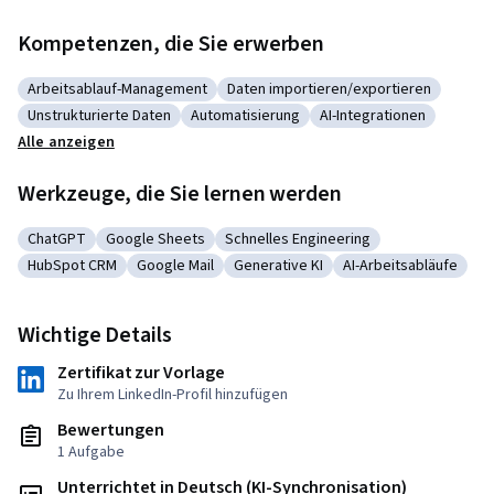
Kompetenzen, die Sie erwerben
Arbeitsablauf-Management
Daten importieren/exportieren
Kategorie: Arbeitsablauf-Management
Kategorie: Daten importieren/expo
Unstrukturierte Daten
Automatisierung
AI-Integrationen
Kategorie: Unstrukturierte Daten
Kategorie: Automatisierung
Kategorie: AI-Integrat
Alle anzeigen
Werkzeuge, die Sie lernen werden
ChatGPT
Google Sheets
Schnelles Engineering
Kategorie: ChatGPT
Kategorie: Google Sheets
Kategorie: Schnelles Engineering
HubSpot CRM
Google Mail
Generative KI
AI-Arbeitsabläufe
Kategorie: HubSpot CRM
Kategorie: Google Mail
Kategorie: Generative KI
Kategorie: AI-Arbei
Wichtige Details
Zertifikat zur Vorlage
Zu Ihrem LinkedIn-Profil hinzufügen
Bewertungen
1 Aufgabe
Unterrichtet in Deutsch (KI-Synchronisation)