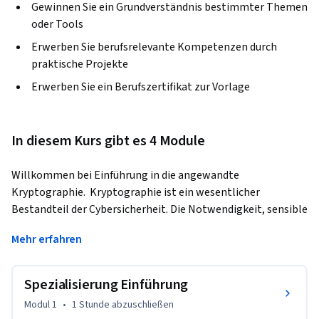
Gewinnen Sie ein Grundverständnis bestimmter Themen
oder Tools
Erwerben Sie berufsrelevante Kompetenzen durch
praktische Projekte
Erwerben Sie ein Berufszertifikat zur Vorlage
In diesem Kurs gibt es 4 Module
Willkommen bei Einführung in die angewandte 
Kryptographie.  Kryptographie ist ein wesentlicher 
Bestandteil der Cybersicherheit. Die Notwendigkeit, sensible 
Informationen zu schützen und die Integrität industrieller 
Mehr erfahren
Kontrollprozesse zu gewährleisten, hat dazu geführt, dass 
Cybersecurity-Fähigkeiten auf dem heutigen Markt für 
Informationstechnologie eine große Rolle spielen.  Laut 
Spezialisierung Einführung
Symantec, dem weltweit größten Anbieter von 
Modul 1
•
1 Stunde
abzuschließen
Sicherheitssoftware, wird die Nachfrage nach Jobs im 