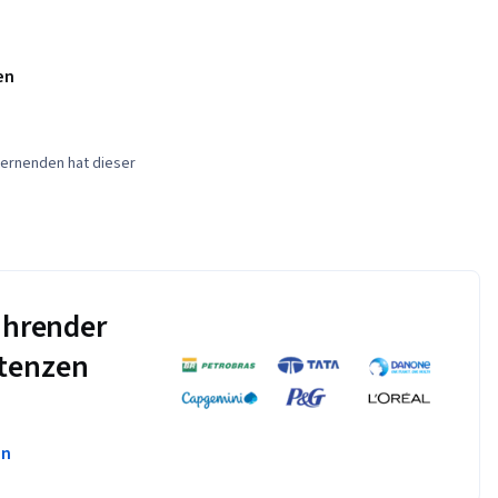
en
ernenden hat dieser
führender
tenzen
en