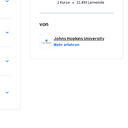
•
2 Kurse
32.493 Lernende
von
ickelt, und welche COVID-19-Impfstoffe werden in d
Johns Hopkins University
Mehr erfahren
ennen und auf sie reagieren