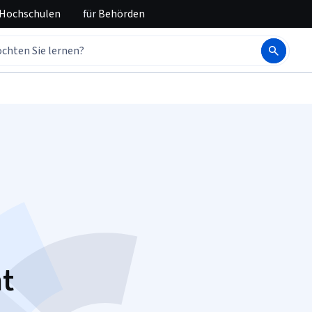
 Hochschulen
für
Behörden
ht