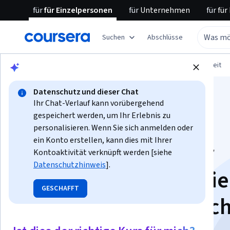
für
für Einzelpersonen
für
Unternehmen
für
für
Suchen
Abschlüsse
Blättern
Gesundheit
Öffentliche Gesundheit
Datenschutz und dieser Chat
Ihr Chat-Verlauf kann vorübergehend
gespeichert werden, um Ihr Erlebnis zu
personalisieren. Wenn Sie sich anmelden oder
ein Konto erstellen, kann dies mit Ihrer
COVID-Schulung für
Kontoaktivität verknüpft werden [siehe
Datenschutzhinweis
].
Impfbotschafter: Wie
GESCHAFFT
man mit Eltern spric