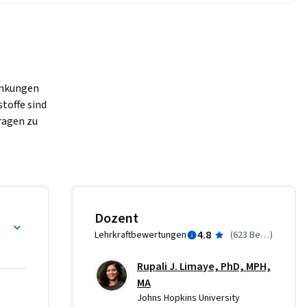
ankungen 
offe sind 
ragen zu 
lalter, 
f vor, 
en in 
den die 
 und den 
Impfstoffe und wie können wir effektiv mit Mensche
Dozent
nd 
4.8
Lehrkraftbewertungen
(
623 Bewertungen
)
fungen zu 
ere 
Rupali J. Limaye, PhD, MPH,
MA
SARS CoV-2 Virus?
Johns Hopkins University