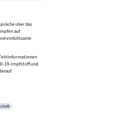
spräche über das 
mpfen auf 
und einfühlsame 
Fehlinformationen 
D-19-Impfstoff und 
darauf.
chaft
t der Gemeinschaft
mmunikation