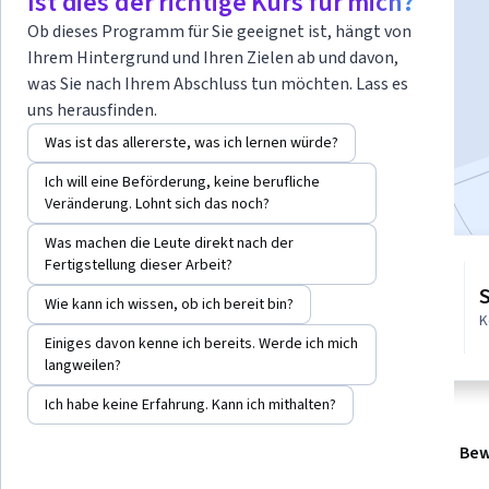
Ist dies der richtige Kurs für mich?
Dozent:
Rupali J. Limaye, PhD, MPH, MA
Ob dieses Programm für Sie geeignet ist, hängt von
Ihrem Hintergrund und Ihren Zielen ab und davon,
was Sie nach Ihrem Abschluss tun möchten. Lass es
Jetzt anmelden
uns herausfinden.
32.324
bereits angemeldet
Was ist das allererste, was ich lernen würde?
Bei
enthalten
•
Mehr erfahren
Ich will eine Beförderung, keine berufliche
Veränderung. Lohnt sich das noch?
Was machen die Leute direkt nach der
Fertigstellung dieser Arbeit?
5 Module
4.9
Verschaffen Sie sich einen
Wie kann ich wissen, ob ich bereit bin?
Einblick in ein Thema und lernen
1,241 Bewertungen
K
Sie die Grundlagen.
Einiges davon kenne ich bereits. Werde ich mich
langweilen?
Ich habe keine Erfahrung. Kann ich mithalten?
Info
Module
Empfehlungen
Referenzen
Bew