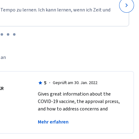
 Tempo zu lernen. Ich kann lernen, wenn ich Zeit und
 an
5
·
Geprüft am 30. Jan. 2022
KR
G​ives great information about the 
COVID-19 vaccine, the approval prcess, 
and how to address concerns and 
misinformation in an easy to 
Mehr erfahren
understand format.