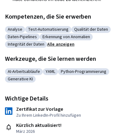
Kompetenzen, die Sie erwerben
Analyse
Test-Automatisierung
Qualität der Daten
Kategorie: Analyse
Kategorie: Test-Automatisierung
Kategorie: Qualität der Daten
Daten-Pipelines
Erkennung von Anomalien
Kategorie: Daten-Pipelines
Kategorie: Erkennung von Anomalien
Integrität der Daten
Alle anzeigen
Kategorie: Integrität der Daten
Werkzeuge, die Sie lernen werden
AI-Arbeitsabläufe
YAML
Python-Programmierung
Kategorie: AI-Arbeitsabläufe
Kategorie: YAML
Kategorie: Python-Programmierung
Generative KI
Kategorie: Generative KI
Wichtige Details
Zertifikat zur Vorlage
Zu Ihrem LinkedIn-Profil hinzufügen
Kürzlich aktualisiert!
März 2026