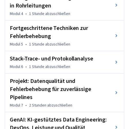
erkennen, bevor sie nachgelagerte Verbraucher erreichen, 
in Rohrleitungen
die Ursachen klar zu kommunizieren und zuverlässigere 
Modul 4
•
1 Stunde
abzuschließen
Datenprodukte bereitzustellen.
Fortgeschrittene Techniken zur
Fehlerbehebung
Modul 5
•
1 Stunde
abzuschließen
Stack-Trace- und Protokollanalyse
Modul 6
•
1 Stunde
abzuschließen
Projekt: Datenqualität und
Fehlerbehebung für zuverlässige
Pipelines
Modul 7
•
2 Stunden
abzuschließen
GenAI: KI-gestütztes Data Engineering:
DevOps, Leistung und Qualität