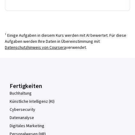
¹ Einige Aufgaben in diesem Kurs werden mit AI bewertet. Für diese
Aufgaben werden Ihre Daten in Übereinstimmung mit
Datenschutzhinweis von Coursera
verwendet.
Coursera-Fußzeile
Fertigkeiten
Buchhaltung
Künstliche Intelligenz (KI)
Cybersecurity
Datenanalyse
Digitales Marketing
Personalwesen (HR)