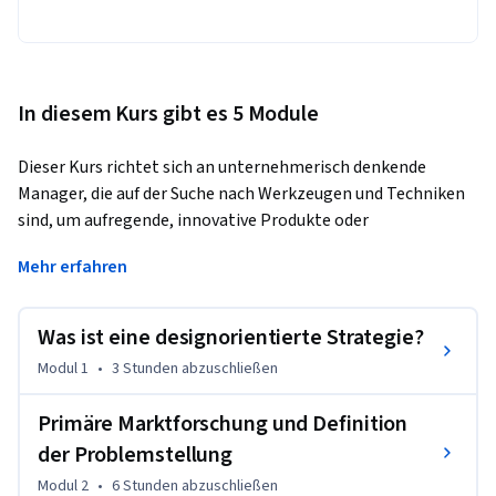
In diesem Kurs gibt es 5 Module
Dieser Kurs richtet sich an unternehmerisch denkende 
Manager, die auf der Suche nach Werkzeugen und Techniken 
sind, um aufregende, innovative Produkte oder 
Dienstleistungen schnell und auf der Grundlage 
Mehr erfahren
hochwertiger Kundenkenntnisse auf den Markt zu bringen. 
Er eignet sich für eine Reihe von Organisationen, von kleinen 
und mittelständischen Unternehmen bis hin zu Konzernen, 
Was ist eine designorientierte Strategie?
und für eine Reihe von Industriesegmenten. Das Problem, 
Modul 1
•
3 Stunden
abzuschließen
das dieser Kurs löst, ist der ständige Druck, dem Manager 
ausgesetzt sind, innovativ zu sein und neue Produkte und 
Primäre Marktforschung und Definition
Dienstleistungen für ihre Kunden einzuführen. Viele kreative 
der Problemstellung
Ideen bleiben jedoch in der Vorstandsetage stecken oder sind 
Gegenstand von Spannungen innerhalb der Organisation 
Modul 2
•
6 Stunden
abzuschließen