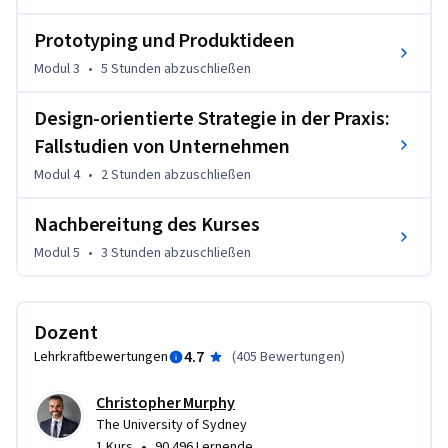
oder von Gruppendenken. Dieser Kurs bietet Methoden, um 
Prototyping und Produktideen
diese Herausforderungen zu überwinden. 
Modul 3
•
5 Stunden
abzuschließen
Wir bauen auf dem weithin bekannten Konzept des Design 
Thinking auf, aktualisieren es jedoch und wenden es an, um 
Design-orientierte Strategie in der Praxis:
Geschäftsstrategien und Unternehmertum voranzubringen. 
In fünf Wochen werden Sie lernen, was eine 
Fallstudien von Unternehmen
"Designstrategie" ist, wie sie sich von traditionellem Design 
Modul 4
•
2 Stunden
abzuschließen
Thinking und Geschäftsstrategien unterscheidet und wie sie 
eingesetzt werden kann, um bestehende Produkte oder 
Nachbereitung des Kurses
Dienstleistungen in Ihrem Unternehmen zu verbessern oder 
Modul 5
•
3 Stunden
abzuschließen
bahnbrechende Ideen einzuführen. 

Wir werden auch einen exklusiven Einblick in die praktische 
Dozent
Anwendung und die Auswirkungen dieser Strategien bei 
4.7
Lehrkraftbewertungen
(
405 Bewertungen
)
einem der neuesten und innovativsten Finanzinstitute 
Australiens, der UBank, und dem globalen 
Christopher Murphy
Rückversicherungsriesen Swiss Re geben. In Gesprächen mit 
The University of Sydney
ihren Senior Executive Leadership Teams, einschließlich des 
•
1 Kurs
90.496 Lernende