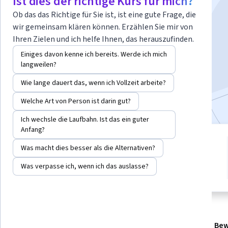
Ist dies der richtige Kurs für mich?
Ob das das Richtige für Sie ist, ist eine gute Frage, die
Dozent:
B K Chakravarthy
wir gemeinsam klären können. Erzählen Sie mir von
Ihren Zielen und ich helfe Ihnen, das herauszufinden.
Jetzt anmelden
Einiges davon kenne ich bereits. Werde ich mich
langweilen?
7.385
bereits angemeldet
Wie lange dauert das, wenn ich Vollzeit arbeite?
Bei
enthalten
•
Mehr erfahren
Welche Art von Person ist darin gut?
Ich wechsle die Laufbahn. Ist das ein guter
Anfang?
8 Module
Was macht dies besser als die Alternativen?
4.7
Verschaffen Sie sich einen
Einblick in ein Thema und lernen
74 Bewertungen
Was verpasse ich, wenn ich das auslasse?
Sie die Grundlagen.
Info
Module
Empfehlungen
Referenzen
Bew