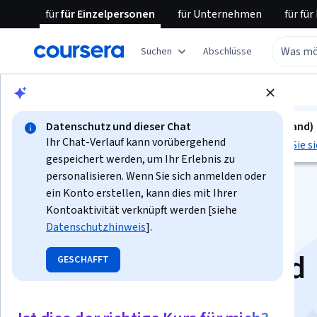
für
für Einzelpersonen
für
Unternehmen
für
für
Suchen
Abschlüsse
Blättern
Business
Entrepreneurship
Datenschutz und dieser Chat
kurs ist nicht verfügbar in Deutsch (Deutschland)
Ihr Chat-Verlauf kann vorübergehend
Wir übersetzen es in weitere Sprachen.
Sehen Sie si
gespeichert werden, um Ihr Erlebnis zu
personalisieren. Wenn Sie sich anmelden oder
ein Konto erstellen, kann dies mit Ihrer
Kontoaktivität verknüpft werden [siehe
Datenschutzhinweis
].
Design Thinking and
GESCHAFFT
Innovation