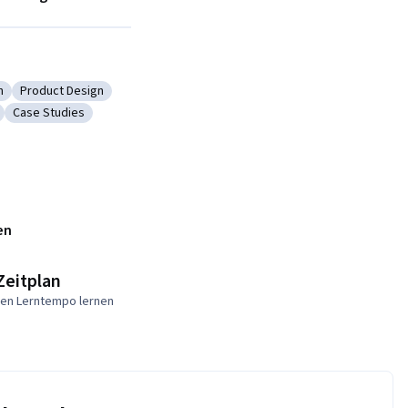
n
Product Design
ch and Design
Kategorie: Product Design
Case Studies
rainstorming
Kategorie: Case Studies
en
Zeitplan
nen Lerntempo lernen