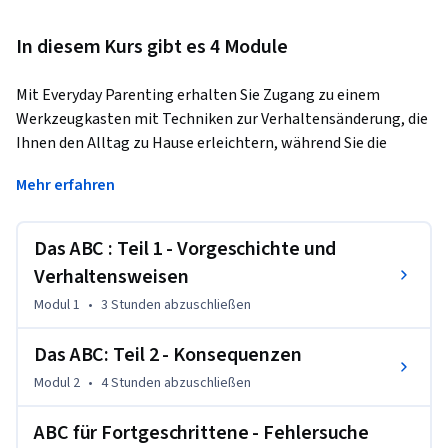
In diesem Kurs gibt es 4 Module
Mit Everyday Parenting erhalten Sie Zugang zu einem 
Werkzeugkasten mit Techniken zur Verhaltensänderung, die 
Ihnen den Alltag zu Hause erleichtern, während Sie die 
Verhaltensweisen entwickeln, die Sie sich von Ihrem Kind 
Mehr erfahren
wünschen. Die Lektionen enthalten Schritt-für-Schritt-
Anleitungen und Demonstrationen, mit denen Sie Ihr 
Vorgehen bei Kindern und Jugendlichen verbessern können.  
Das ABC : Teil 1 - Vorgeschichte und
Neben vielen anderen Techniken werden Sie lernen, wie 
Verhaltensweisen
selbst einfache Änderungen im Tonfall und in der 
Modul 1
•
3 Stunden
abzuschließen
Formulierung zu mehr Compliance führen können.  Der Kurs 
beleuchtet auch viele Erziehungsfehler und unwirksame 
Das ABC: Teil 2 - Konsequenzen
Strategien, die routinemäßig angewendet werden. Der 
Schlüssel zum Kurs ist die Praxis. Es reicht nicht aus, die 
Modul 2
•
4 Stunden
abzuschließen
Strategien zu kennen; Sie müssen sie auch anwenden, um die 
ABC für Fortgeschrittene - Fehlersuche
Früchte zu ernten. Wenn Sie die Techniken nur 