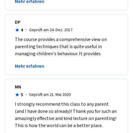
Mehr erfahren
well. 
DP
4
·
Geprüft am 24. Dez. 2017
The course provides a comprehensive view on 
parenting techniques that is quite useful in 
managing children's behaviour. It provides 
practical tools that can be implemented in 
Mehr erfahren
everyday life.
MN
5
·
Geprüft am 21. Mai 2020
I strongly recommend this class to any parent 
(and I have done so already)! Thank you for such an 
amazingly effective and kind lecture on parenting! 
This is how the world can be a better place. 