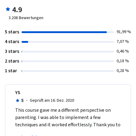
4.9
3.208
Bewertungen
5 stars
91,99 %
4 stars
7,07 %
3 stars
0,46 %
2 stars
0,18 %
1 star
0,28 %
YS
5
·
Geprüft am 16. Dez. 2020
This course gave me a different perspective on 
parenting. I was able to implement a few 
techniques and it worked effortlessly. Thank you to 
the professor, this course has been designed very 