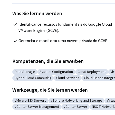
Was Sie lernen werden
Identificar os recursos fundamentais do Google Cloud 
VMware Engine (GCVE).
Gerenciar e monitorar uma nuvem privada do GCVE
Kompetenzen, die Sie erwerben
Data Storage
System Configuration
Cloud Deployment
Vi
Kategorie: Data Storage
Kategorie: System Configuration
Kategorie: Cloud De
Ka
Hybrid Cloud Computing
Cloud Services
Cloud-Based Integra
Kategorie: Hybrid Cloud Computing
Kategorie: Cloud Services
Kategorie: Cloud
Werkzeuge, die Sie lernen werden
VMware ESX Servers
vSphere Networking and Storage
Virtu
Kategorie: VMware ESX Servers
Kategorie: vSphere Networking and 
Kate
vCenter Server Management
vCenter Server
NSX-T Network 
Kategorie: vCenter Server Management
Kategorie: vCenter Server
Kategorie: N