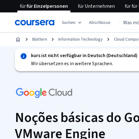
für
für Einzelpersonen
für
Unternehmen
für
für
Suchen
Abschlüsse
Blättern
Information Technology
Cloud Compu
kurs ist nicht verfügbar in Deutsch (Deutschland)
Wir übersetzen es in weitere Sprachen.
Noções básicas do G
VMware Engine