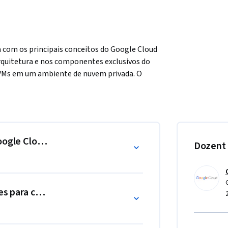
 com os principais conceitos do Google Cloud 
rquitetura e nos componentes exclusivos do 
 VMs em um ambiente de nuvem privada. O 
 sua nuvem privada, configurando 
E ao ecossistema mais amplo dos serviços 
Google Cloud VMware Engine (GCVE)
Dozent
sões para criar uma nuvem privada do GCVE