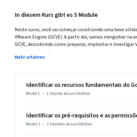
In diesem Kurs gibt es 5 Module
Neste curso, você vai começar construindo uma base sólida
VMware Engine (GCVE). A partir daí, vamos mergulhar na a
GCVE, descobrindo como preparar, implantar e investigar
curso guiará você pelo gerenciamento e monitoramento da
Mehr erfahren
componentes de rede e armazenamento e conectando o GCV
do Google Cloud e à Internet.
Identificar os recursos fundamentais do 
Modul 1
•
1 Stunde
abzuschließen
Identificar os pré-requisitos e as permis
Modul 2
•
2 Stunden
abzuschließen