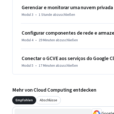
Gerenciar e monitorar uma nuvem privada
Modul 3
•
1 Stunde
abzuschließen
Configurar componentes de rede e arma
Modul 4
•
29 Minuten
abzuschließen
Conectar o GCVE aos serviços do Google Cl
Modul 5
•
17 Minuten
abzuschließen
Mehr von Cloud Computing entdecken
Empfohlen
Abschlüsse
Google