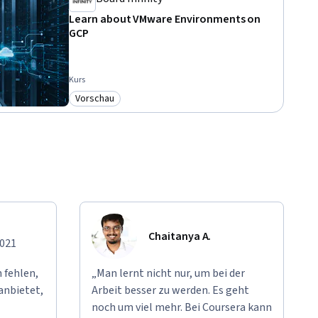
Learn about VMware Environments on
GCP
Kurs
Vorschau
Kategorie: Vorschau
Chaitanya A.
2021
 fehlen,
„Man lernt nicht nur, um bei der
anbietet,
Arbeit besser zu werden. Es geht
noch um viel mehr. Bei Coursera kann