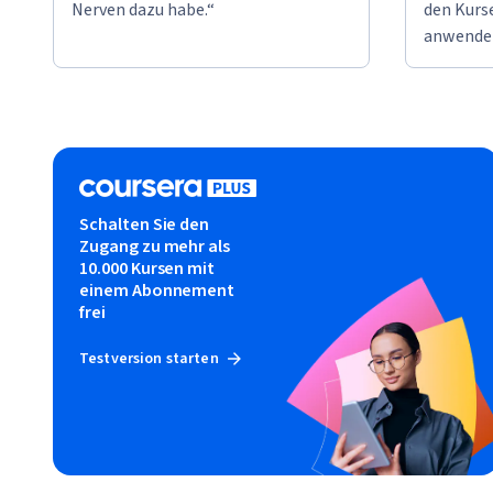
Nerven dazu habe.“
den Kurse
anwende
Schalten Sie den
Zugang zu mehr als
10.000 Kursen mit
einem Abonnement
frei
Testversion starten