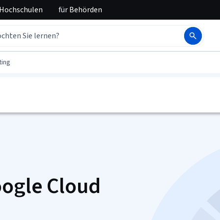
 Hochschulen
für
Behörden
ting
oogle Cloud