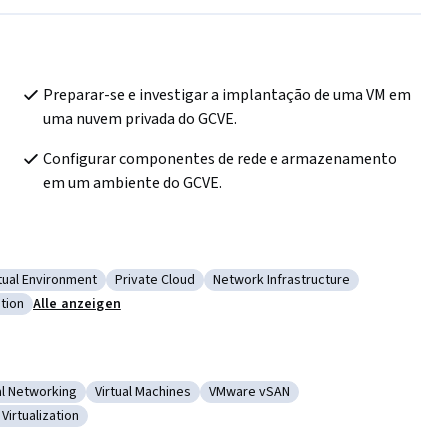
Preparar-se e investigar a implantação de uma VM em 
uma nuvem privada do GCVE.
Configurar componentes de rede e armazenamento 
em um ambiente do GCVE.
rtual Environment
Private Cloud
Network Infrastructure
ployment
tegorie: Virtual Environment
Kategorie: Private Cloud
Kategorie: Network Infrastructure
tion
Alle anzeigen
-Based Integration
al Networking
Virtual Machines
VMware vSAN
Storage
gorie: Virtual Networking
Kategorie: Virtual Machines
Kategorie: VMware vSAN
Virtualization
SX-T Network Virtualization