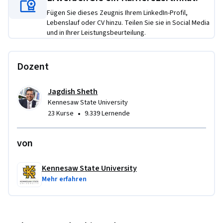
exceeding them repeatedly and profitably. Through real-
Fügen Sie dieses Zeugnis Ihrem LinkedIn-Profil,
world examples and strategic frameworks, learners will 
Lebenslauf oder CV hinzu. Teilen Sie sie in Social Media
und in Ihrer Leistungsbeurteilung.
understand how to design and scale service operations, 
measure performance, and embed excellence as a cultural 
and competitive advantage. Ideal for professionals in 
Dozent
hospitality, healthcare, retail, and beyond, this course 
provides a roadmap for making service a core business 
Jagdish Sheth
differentiator.
Kennesaw State University
•
23 Kurse
9.339 Lernende
von
Kennesaw State University
Mehr erfahren