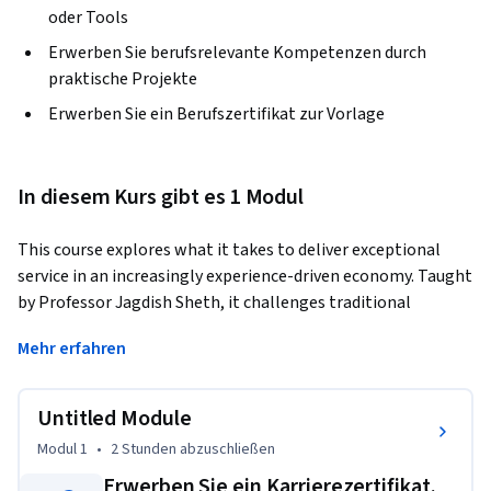
oder Tools
Erwerben Sie berufsrelevante Kompetenzen durch
praktische Projekte
Erwerben Sie ein Berufszertifikat zur Vorlage
In diesem Kurs gibt es 1 Modul
This course explores what it takes to deliver exceptional 
service in an increasingly experience-driven economy. Taught 
by Professor Jagdish Sheth, it challenges traditional 
assumptions that service quality alone leads to customer 
Mehr erfahren
loyalty. Instead, learners will examine how reliability, 
consistency, personalization, and recovery from failure drive 
long-term trust and satisfaction. The course introduces key 
Untitled Module
concepts such as the service-profit chain, fan loyalty, and the 
Modul 1
•
2 Stunden
abzuschließen
heavy-half customer segment, emphasizing that service 
Erwerben Sie ein Karrierezertifikat.
excellence is not just about meeting expectations—but 