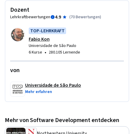
Dozent
(3) Linguagens interpretadas vs. compiladas

4.9
Lehrkraftbewertungen
(
70 Bewertungen
)
(4) Orientação a Objetos em Java e em Python

TOP-LEHRKRAFT
(5) Qualidade de Código e Boas Práticas de Programação OO

Fabio Kon
Universidade de São Paulo
•
6 Kurse
280.105 Lernende
(6) Bugs, depuração e testes

(7) Linguagens dinâmicas vs. estáticas

von
(8) Classes abstratas e interfaces

Universidade de São Paulo
Mehr erfahren
(9) Coleções de Objetos

(10) Polimorfismo

Mehr von Software Development entdecken
(11) Tratamento de Exceções

Northeastern University