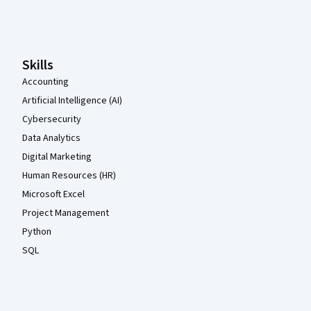
Coursera-Fußzeile
Skills
Accounting
Artificial Intelligence (AI)
Cybersecurity
Data Analytics
Digital Marketing
Human Resources (HR)
Microsoft Excel
Project Management
Python
SQL