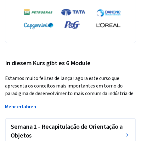
In diesem Kurs gibt es 6 Module
Estamos muito felizes de lançar agora este curso que 
apresenta os conceitos mais importantes em torno do 
paradigma de desenvolvimento mais comum da indústria de 
software hoje: a Programação Orientação a Objetos (POO).
Mehr erfahren
Oferecido pelo Departamento de Ciência da Computação do 
Instituto de Matemática e Estatística da USP, o curso é 
Semana 1 - Recapitulação de Orientação a
voltado para quem já conhece os conceitos básicos de POO e 
quer se aprofundar no assunto, tornando-se um excelente 
Objetos