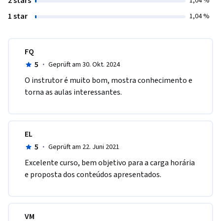
2 stars
1,04 %
1 star
1,04 %
FQ
5
·
Geprüft am 30. Okt. 2024
O instrutor é muito bom, mostra conhecimento e 
torna as aulas interessantes.
EL
5
·
Geprüft am 22. Juni 2021
E​xcelente curso, bem objetivo para a carga horária 
e proposta dos conteúdos apresentados. 
VM