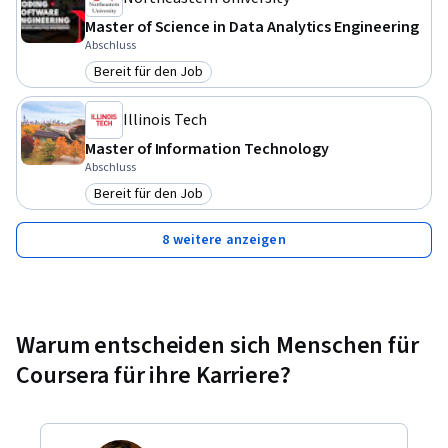
(12) Streams (Fluxos de dados)

Master of Science in Data Analytics Engineering
Abschluss
(13) Padrões de Projeto (Design Patterns) - Estratégia, 
Bereit für den Job
Kategorie: Bereit für den Job
Adaptador, Singleton, Método Fábrica, Fábrica Abstrata, 
Protótipo, Estado

Illinois Tech
Master of Information Technology
(14) Model-View-Controller (MVC)

Abschluss
Bereit für den Job
Kategorie: Bereit für den Job
Matricule-se! 

8 weitere anzeigen
Estamos esperando por você! Se tiver alguma dúvida, escreva 
no fórum!

Fabio Kon e equipe do IME-USP
Warum entscheiden sich Menschen für
Coursera für ihre Karriere?