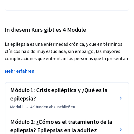
In diesem Kurs gibt es 4 Module
La epilepsia es una enfermedad crónica, y que en términos 
clínicos ha sido muy estudiada, sin embargo, las mayores 
complicaciones que enfrentan las personas que la presentan 
están fuertemente vinculadas a la percepción del entorno, a 
Mehr erfahren
mitos y creencias que dificultan sus oportunidades de 
participación.
Módulo 1: Crisis epiléptica y ¿Qué es la
El propósito de este MOOC es generar un espacio de diálogo 
a través del abordaje de temáticas claves para comprender y 
epilepsia?
desmitificar la epilepsia con tal de ampliar la mirada y 
Modul 1
•
4 Stunden
abzuschließen
generar espacios de inclusión social.

Módulo 2: ¿Cómo es el tratamiento de la
El enfoque que presentamos es interdisciplinario 
epilepsia? Epilepsias en la adultez
permitiendo un abordaje que precisa su alcance; definiéndola 