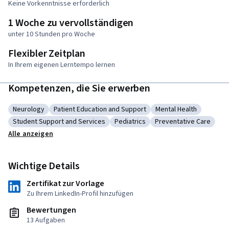
Keine Vorkenntnisse erforderlich
1 Woche zu vervollständigen
unter 10 Stunden pro Woche
Flexibler Zeitplan
In Ihrem eigenen Lerntempo lernen
Kompetenzen, die Sie erwerben
Neurology
Patient Education and Support
Mental Health
Kategorie: Neurology
Kategorie: Patient Education and Support
Kategorie: Mental H
Student Support and Services
Pediatrics
Preventative Care
Kategorie: Student Support and Services
Kategorie: Pediatrics
Kategorie: Preventat
Alle anzeigen
Wichtige Details
Zertifikat zur Vorlage
Zu Ihrem LinkedIn-Profil hinzufügen
Bewertungen
13 Aufgaben