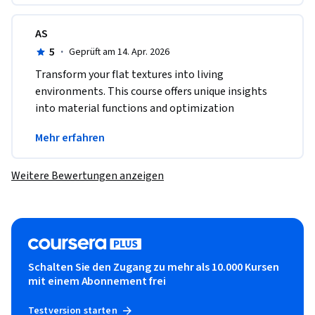
AS
5
·
Geprüft am 14. Apr. 2026
Transform your flat textures into living 
environments. This course offers unique insights 
into material functions and optimization 
techniques that are vital for modern game 
Mehr erfahren
development.
Weitere Bewertungen anzeigen
Schalten Sie den Zugang zu mehr als 10.000 Kursen
mit einem Abonnement frei
Testversion starten