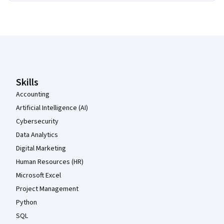
Coursera-Fußzeile
Skills
Accounting
Artificial Intelligence (AI)
Cybersecurity
Data Analytics
Digital Marketing
Human Resources (HR)
Microsoft Excel
Project Management
Python
SQL