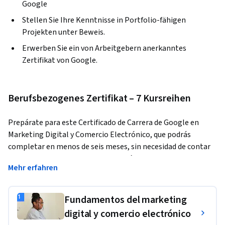
Google
Stellen Sie Ihre Kenntnisse in Portfolio-fähigen
Projekten unter Beweis.
Erwerben Sie ein von Arbeitgebern anerkanntes
Zertifikat von Google.
Berufsbezogenes Zertifikat – 7 Kursreihen
Prepárate para este Certificado de Carrera de Google en 
Marketing Digital y Comercio Electrónico, que podrás 
completar en menos de seis meses, sin necesidad de contar 
con experiencia previa ni acreditar título universitario. Las 
Mehr erfahren
empresas están a la búsqueda de talento para ocupar 
puestos laborales en estas áreas de alto crecimiento.Para el
86 % de las y los líderes empresariales
, el comercio 
Fundamentos del marketing
electrónico será el canal de ventas más importante para el 
digital y comercio electrónico
crecimiento de sus organizaciones. 