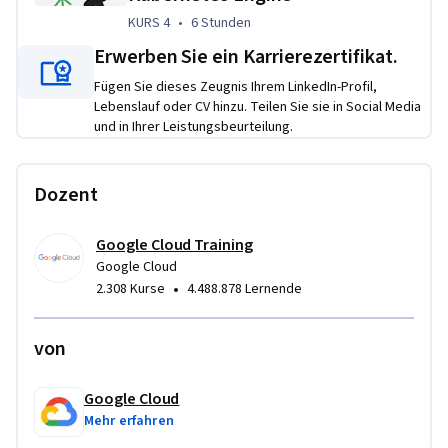
3) Review the 
Professional Cloud DevOps Engineer exam 
KURS 4
,
6 Stunden
KURS 4
•
6 Stunden
guide  
Erwerben Sie ein Karrierezertifikat.
4) Take the 
Professional Cloud DevOps Engineer practice 
Fügen Sie dieses Zeugnis Ihrem LinkedIn-Profil,
exam
Lebenslauf oder CV hinzu. Teilen Sie sie in Social Media
und in Ihrer Leistungsbeurteilung.
5) 
Register
 for the Google Cloud certification exam (Can 
be taken remotely or at a test center)
Dozent
Übungsprojekt
This professional certificate incorporates hands-on labs 
Google Cloud Training
using our Qwiklabs platform.
Google Cloud
•
2.308 Kurse
4.488.878 Lernende
These hands on components will let you apply the skills you 
learn in the video lectures. Projects will incorporate topics 
von
such as Google Cloud Platform products, which are used and 
configured within Qwiklabs. You can expect to gain practical 
hands-on experience with the concepts explained 
Google Cloud
throughout the modules.
Mehr erfahren