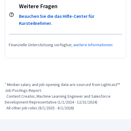
Weitere Fragen
Besuchen Sie die das Hilfe-Center für
Kursteilnehmer.
Finanzielle Unterstützung verfügbar,
weitere Informationen
¹ Median salary and job opening data are sourced from Lightcast™ 
Job Postings Report.

  Content Creator, Machine Learning Engineer and Salesforce 
Development Representative (1/1/2024 - 12/31/2024)

  All other job roles (8/1/2025 - 8/1/2026)
Coursera-Fußzeile