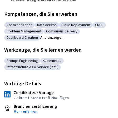
Kompetenzen, die Sie erwerben
Containerization
Data Access
Cloud Deployment
CI/CD
Kategorie: Containerization
Kategorie: Data Access
Kategorie: Cloud Deployment
Kategorie: C
Problem Management
Continuous Delivery
Kategorie: Problem Management
Kategorie: Continuous Delivery
Dashboard Creation
Alle anzeigen
Kategorie: Dashboard Creation
Werkzeuge, die Sie lernen werden
Prompt Engineering
Kubernetes
Kategorie: Prompt Engineering
Kategorie: Kubernetes
Infrastructure As A Service (IaaS)
Kategorie: Infrastructure As A Service (IaaS)
Wichtige Details
Zertifikat zur Vorlage
Zu Ihrem LinkedIn-Profil hinzufügen
Branchenzertifizierung
Mehr erfahren