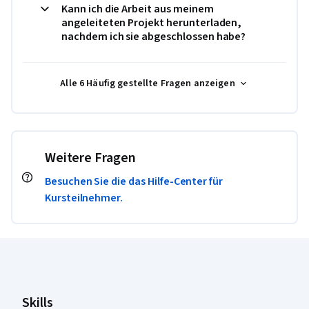
Kann ich die Arbeit aus meinem
angeleiteten Projekt herunterladen,
nachdem ich sie abgeschlossen habe?
Alle 6 Häufig gestellte Fragen anzeigen
Weitere Fragen
Besuchen Sie die das Hilfe-Center für
Kursteilnehmer.
Coursera-Fußzeile
Skills