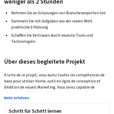
weniger als 2 Stunden
Nehmen Sie an Schulungen von Branchenexperten teil
Sammeln Sie mit Aufgaben aus der realen Welt
praktische Erfahrung
Schaffen Sie Vertrauen durch neueste Tools und
Technologien
Über dieses begleitete Projekt
À la fin de ce projet, vous aurez toutes les compétences de 
base pour utiliser Visme, outil en ligne de conception et 
d’édition de visuels Marketing. Vous serez capable de 
découvrir en détail les différentes fonctionnalités de la 
Mehr erfahren
plateforme, et serez en mesure de tester les outils de 
création de contenu graphique pour la première fois.
Schritt für Schritt lernen