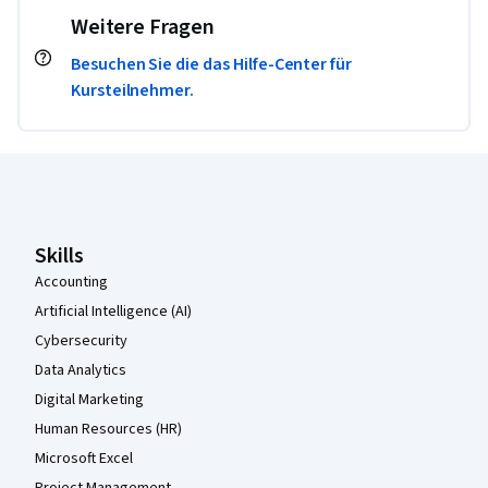
Weitere Fragen
Besuchen Sie die das Hilfe-Center für
Kursteilnehmer.
Coursera-Fußzeile
Skills
Accounting
Artificial Intelligence (AI)
Cybersecurity
Data Analytics
Digital Marketing
Human Resources (HR)
Microsoft Excel
Project Management