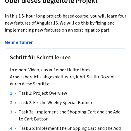
Über dieses begleitete Projekt
In this 1.5-hour long project-based course, you will learn four 
new features of Angular 16. We will do this by fixing and 
implementing new features on an existing auto part 
warehouse website. 
Mehr erfahren
Angular 16 has new features that improve coding practice, 
content-refresh, reactiveness, and build system. In this 
Schritt für Schritt lernen
project, we will learn about required input, alias, signals, 
non-destructive hydration, and faster rebuild.
In einem Video, das auf einer Hälfte Ihres
Arbeitsbereichs abgespielt wird, führt Sie Ihr Dozent
durch diese Schritte:
•
Task 1: Project Overview
•
Task 2: Fix the Weekly Special Banner
•
Task 3a: Implement the Shopping Cart and the Add 
to Cart Button
•
Task 3b: Implement the Shopping Cart and the Add 