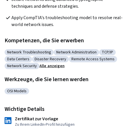
techniques and defense strategies.
Apply CompTIA's troubleshooting model to resolve real-
world network issues.
Kompetenzen, die Sie erwerben
Network Troubleshooting
Network Administration
TCP/IP
Kategorie: Network Troubleshooting
Kategorie: Network Administration
Kategorie: T
Data Centers
Disaster Recovery
Remote Access Systems
Kategorie: Data Centers
Kategorie: Disaster Recovery
Kategorie: Remote Access S
Network Security
Alle anzeigen
Kategorie: Network Security
Werkzeuge, die Sie lernen werden
OSI Models
Kategorie: OSI Models
Wichtige Details
Zertifikat zur Vorlage
Zu Ihrem LinkedIn-Profil hinzufügen