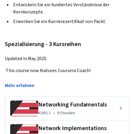
Entwickeln Sie ein fundiertes Verständnisse der
Kernkonzepte.
Erwerben Sie ein Karrierezertifikat von Packt.
Spezialisierung - 3 Kursreihen
Updated in May 2025.
 This course now features Coursera Coach!
 A smarter way to learn with interactive, real-time 
Mehr erfahren
conversations that help you test your knowledge, challenge 
assumptions, and deepen your understanding as you 
Networking Fundamentals
progress through the course.
KURS 1
,
9 Stunden
KURS 1
•
9 Stunden
This essential course teaches you to manage, monitor, and 
maintain cloud operations while mastering troubleshooting 
Network Implementations
techniques to resolve issues efficiently. Combining 