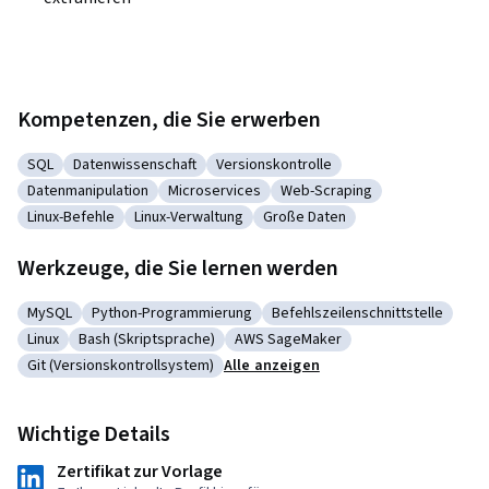
Kompetenzen, die Sie erwerben
SQL
Datenwissenschaft
Versionskontrolle
Kategorie: SQL
Kategorie: Datenwissenschaft
Kategorie: Versionskontrolle
Datenmanipulation
Microservices
Web-Scraping
Kategorie: Datenmanipulation
Kategorie: Microservices
Kategorie: Web-Scraping
Linux-Befehle
Linux-Verwaltung
Große Daten
Kategorie: Linux-Befehle
Kategorie: Linux-Verwaltung
Kategorie: Große Daten
Werkzeuge, die Sie lernen werden
MySQL
Python-Programmierung
Befehlszeilenschnittstelle
Kategorie: MySQL
Kategorie: Python-Programmierung
Kategorie: Befehlszeilenschn
Linux
Bash (Skriptsprache)
AWS SageMaker
Kategorie: Linux
Kategorie: Bash (Skriptsprache)
Kategorie: AWS SageMaker
Git (Versionskontrollsystem)
Alle anzeigen
Kategorie: Git (Versionskontrollsystem)
Wichtige Details
Zertifikat zur Vorlage