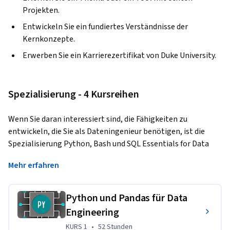
Projekten.
Entwickeln Sie ein fundiertes Verständnisse der
Kernkonzepte.
Erwerben Sie ein Karrierezertifikat von Duke University.
Spezialisierung - 4 Kursreihen
Wenn Sie daran interessiert sind, die Fähigkeiten zu 
entwickeln, die Sie als Dateningenieur benötigen, ist die 
Spezialisierung Python, Bash und SQL Essentials for Data 
Engineering ein guter Ausgangspunkt. Wir leben in einer 
Mehr erfahren
Welt, die von großen Datenmengen bestimmt wird - von 
dem, was wir online suchen, bis hin zu dem Weg, den wir zu 
unserem Lieblingsrestaurant nehmen, und allem, was 
Python und Pandas für Data
dazwischen liegt. Unternehmen und Organisationen nutzen 
Engineering
diese Daten, um Entscheidungen zu treffen, die sich auf die 
KURS 1
,
52 Stunden
KURS 1
•
52 Stunden
Art und Weise auswirken, wie wir unser Leben führen. Wie 