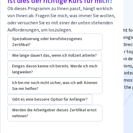
Ist dies der richtige Kurs für mich?
Management“
Ob dieses Programm zu Ihnen passt, hängt wirklich
von Ihnen ab. Fragen Sie mich, was immer Sie wollen,
oder versuchen Sie es mit einer der unten stehenden
Sponsored by AWS.
Aufforderungen, um loszulegen.
Is software engineering management (EM or SDM) right f
do you get your first, or next, EM role? Learn software eng
Spezialisierung oder berufsbezogenes
management from Nancy Wang, one of the youngest direct
Zertifikat?
engineering and general managers at AWS, and 5 other to
Wie lange dauert das, wenn ich Vollzeit arbeite?
engineering managers who make hiring and promotion dec
the industry. Learn the most common interview questions
Einiges davon kenne ich bereits. Werde ich mich
langweilen?
importantly, how to answer them to demonstrate to inte
Amazon, Google, Microsoft, and startups that you are most
Ich bin mir noch nicht sicher, was ich will. Können
to to lead their teams. And scale those teams to build the
Sie mir helfen?
that billions of people use billions of times per day.
Gibt es eine bessere Option für Anfänger?
Dozenten:
Nancy Wang
+1 weitere
Werden die Arbeitgeber dieses Zertifikat ernst
nehmen?
Kostenlos anmelden
Beginnt am 6. Aug.