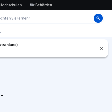
 Hochschulen
für
Behörden
t
eutschland)
-