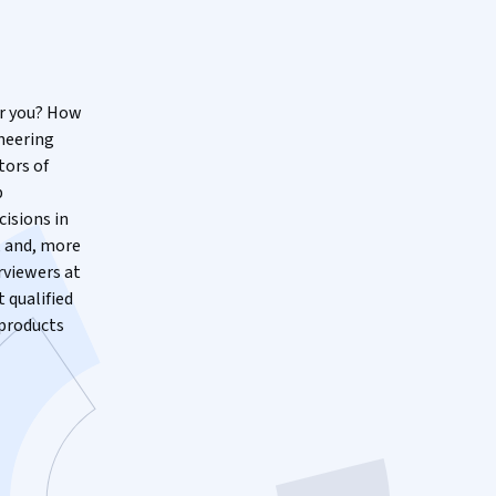
or you? How
ineering
ors of
p
isions in
, and, more
rviewers at
 qualified
 products