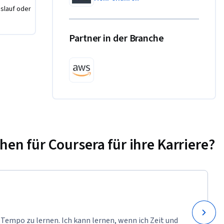
ing at 
nslauf oder
llective, 
Partner in der Branche
sPal
alization 
role. 
 most 
ted 
n für Coursera für ihre Karriere?
he 10 most 
 Tempo zu lernen. Ich kann lernen, wenn ich Zeit und