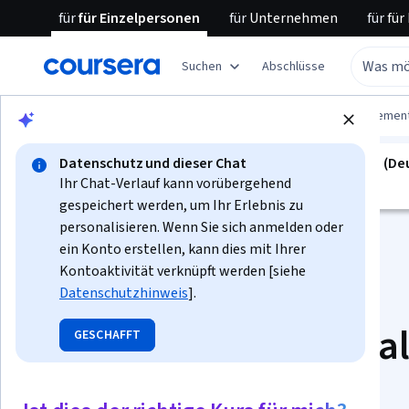
für
für Einzelpersonen
für
Unternehmen
für
für
Suchen
Abschlüsse
Blättern
Business
Leadership and Managemen
Datenschutz und dieser Chat
spezialisierung ist nicht verfügbar in Deutsch (D
Ihr Chat-Verlauf kann vorübergehend
Wir übersetzen es in weitere Sprachen.
gespeichert werden, um Ihr Erlebnis zu
personalisieren. Wenn Sie sich anmelden oder
ein Konto erstellen, kann dies mit Ihrer
Kontoaktivität verknüpft werden [siehe
Datenschutzhinweis
].
Spezialisierung „Real
GESCHAFFT
World Engineering