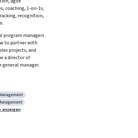
on, agile 
, coaching, 1-on-1s, 
racking, recognition, 
n.
al program managers 
w to partner with 
ex projects, and 
 a director of 
r general manager.
 Management
nical Product Management
Management
 Performance Management
e anzeigen
hitecture