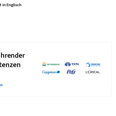
 in Englisch
führender
tenzen
en