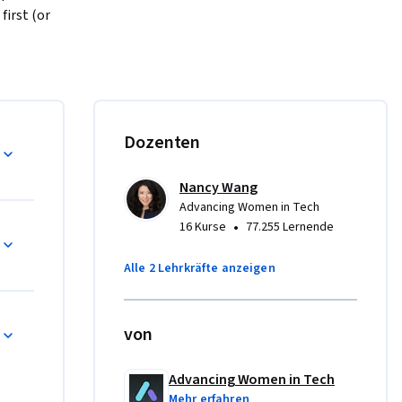
irst (or 
 Product 
mazon 
nd 
ger roles 
Dozenten
serve you 
Nancy Wang
Advancing Women in Tech
om other 
•
16 Kurse
77.255 Lernende
Alle 2 Lehrkräfte anzeigen
ity
WS Backup 
von
S 
uotas
Advancing Women in Tech
Mehr erfahren