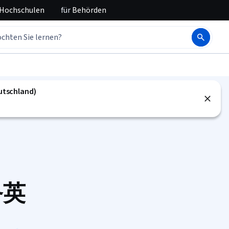
 Hochschulen
für
Behörden
eutschland)
商务英