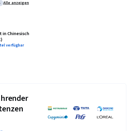
ctions. In the 
s
Alle anzeigen
Presentations
ate and launch a new 
e a variety of 
rios in a variety of 
t in Chinesisch
t)
tel verfügbar
力是能写发表新产品
同的部门沟通，包括
行动方案。这计划将
führender
tenzen