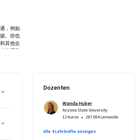
通，例如
据。你也
和其他企
来沟通和
工具，可
glish, 
Dozenten
oposals, 
o learn 
Wanda Huber
 sales, 
Arizona State University
 Project, 
•
12 Kurse
287.054 Lernende
ew product 
ety of 
Alle 4 Lehrkräfte anzeigen
arios in a 