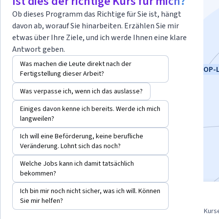
Ist dies der richtige Kurs für mich?
English“
Ob dieses Programm das Richtige für Sie ist, hängt
davon ab, worauf Sie hinarbeiten. Erzählen Sie mir
etwas über Ihre Ziele, und ich werde Ihnen eine klare
习得商务英语沟通技巧.
Antwort geben.
发展你的事业及提升技能
Dozenten:
Andrea Mürau Haraway
Was machen die Leute direkt nach der
TOP-
Fertigstellung dieser Arbeit?
+3 weitere
Was verpasse ich, wenn ich das auslasse?
Kostenlos anmelden
Einiges davon kenne ich bereits. Werde ich mich
Beginnt am 6. Aug.
langweilen?
Ich will eine Beförderung, keine berufliche
2.555
bereits angemeldet
Veränderung. Lohnt sich das noch?
Bei
enthalten
•
Mehr erfahren
Welche Jobs kann ich damit tatsächlich
bekommen?
Ich bin mir noch nicht sicher, was ich will. Können
4-teilige Kursreihe
4.7
Sie mir helfen?
Befassen Sie sich eingehend
aus 46 Bewertungen von Kurs