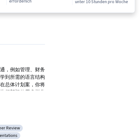
erforderlich
unter 10 Stunden pro Woche
通，例如管理、财务
学到所需的语言结构
在总体计划案，你将
执行部门使用多样化
况。
nglish, where you 
t, finance and 
ries, and marketing 
eer Review
Listening
ategorie: Peer Review
ures to run a 
entations
ion
: Sales Presentations