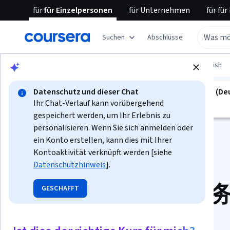
für
für Einzelpersonen
für
Unternehmen
für
für
Suchen
Abschlüsse
Blättern
Language Learning
Learning English
Datenschutz und dieser Chat
spezialisierung ist nicht verfügbar in Deutsch (D
Ihr Chat-Verlauf kann vorübergehend
Wir übersetzen es in weitere Sprachen.
gespeichert werden, um Ihr Erlebnis zu
personalisieren. Wenn Sie sich anmelden oder
ein Konto erstellen, kann dies mit Ihrer
Kontoaktivität verknüpft werden [siehe
Datenschutzhinweis
].
Spezialisierung „
GESCHAFFT
语课程 Business