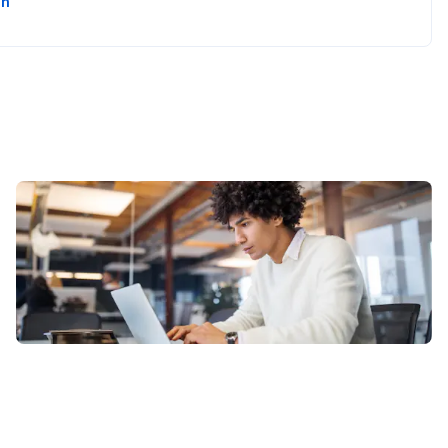
en
升你目前工作所要求
新能力和技能。
 new to an 
an of action to 
 with many different 
ing. In this 
 a new product. This 
n the project’s 