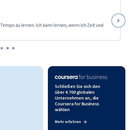
e new to 
 plan of 
ommunicate 
ng 
 Tempo zu lernen. Ich kann lernen, wenn ich Zeit und
eate a 
de:
on the 
Schließen Sie sich den
über 4.700 globalen
Unternehmen an, die
Coursera for Business
wählen
Mehr erfahren