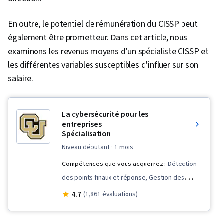
En outre, le potentiel de rémunération du CISSP peut
également être prometteur. Dans cet article, nous
examinons les revenus moyens d'un spécialiste CISSP et
les différentes variables susceptibles d'influer sur son
salaire.
La cybersécurité pour les
entreprises
Spécialisation
niveau débutant
· 1 mois
Compétences que vous acquerrez :
Détection
des points finaux et réponse, Gestion des
risques, Gestion des incidents de sécurité
4.7
(1,861 évaluations)
informatique, Cyber-attaques, Sécurité de