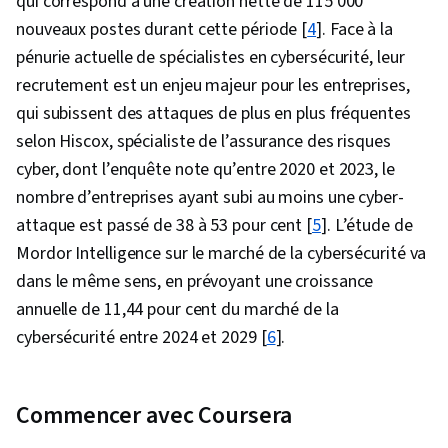
qui correspond à une création nette de 115 000
sécurité, Gouvernance, Gestion des incidents,
nouveaux postes durant cette période [
4
]. Face à la
Configuration du système, Contrôles de
pénurie actuelle de spécialistes en cybersécurité, leur
sécurité, Recouvrement des services, Gestion
recrutement est un enjeu majeur pour les entreprises,
de crise, Cyber-gouvernance, Risque
qui subissent des attaques de plus en plus fréquentes
cybernétique, Politiques de cybersécurité,
selon Hiscox, spécialiste de l’assurance des risques
Cadre de gestion des risques, Éthique des
cyber, dont l’enquête note qu’entre 2020 et 2023, le
données, Gouvernance des données, Sécurité
nombre d’entreprises ayant subi au moins une cyber-
des infrastructures, Accès aux données,
attaque est passé de 38 à 53 pour cent [
5
]. L’étude de
Autorisation (informatique), Sécurité des
Mordor Intelligence sur le marché de la cybersécurité va
systèmes d'information, Provisionnement des
dans le même sens, en prévoyant une croissance
utilisateurs, Authentifications, Authentification
annuelle de 11,44 pour cent du marché de la
multifactorielle, Gestion des identités et des
cybersécurité entre 2024 et 2029 [
6
].
accès, Sécurité des entreprises, Services en
nuage, Pare-feu, Attaques par déni de service
distribué (DDoS), Détection des menaces,
Commencer avec Coursera
Gestion des menaces, Réseaux informatiques,