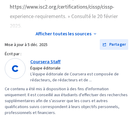
des infrastructures, Accès aux données,
applications web (OWASP), Analyse des
https://www.isc2.org/certifications/cissp/cissp-
Autorisation (informatique), Sécurité des
risques, Authentifications, Test de pénétration,
experience-requirements. » Consulté le 20 février
systèmes d'information, Provisionnement des
Attaques par déni de service distribué (DDoS),
2025.
utilisateurs, Authentifications, Authentification
Stratégie de sécurité, Metasploit, Sécurité des
Afficher toutes les sources
multifactorielle, Gestion des identités et des
données, Logiciel en tant que service, Facteurs
accès, Sécurité des entreprises, Services en
Partager
Mise à jour à
5 déc. 2025
humains (sécurité), Informatique en nuage,
nuage, Pare-feu, Attaques par déni de service
Écrit par :
Sécurité des réseaux, Techniques
distribué (DDoS), Détection des menaces,
Coursera Staff
d'exploitation, Évaluations de la vulnérabilité,
Équipe éditoriale
Gestion des menaces, Réseaux informatiques,
Services en nuage, Sensibilisation à la sécurité,
L’équipe éditoriale de Coursera est composée de
Modèle de réseau, Architecture de la sécurité
Gestion de la vulnérabilité, Intégrité des
rédacteurs, de rédacteurs et de ...
informatique, Mise en réseau générale, Centres
données, Cryptage, Protocoles
Ce contenu a été mis à disposition à des fins d'information
de données, Protocoles de réseau, Modèles
uniquement. Il est conseillé aux étudiants d'effectuer des recherches
cryptographiques, Assurance de l'information,
supplémentaires afin de s'assurer que les cours et autres
OSI, Sécurité de l'informatique en nuage,
Infrastructure à clé publique, Évaluation de la
qualifications suivis correspondent à leurs objectifs personnels,
Planification et conception de réseaux,
cybersécurité, Cryptographie, Protocoles de
professionnels et financiers.
Détection et prévention des intrusions,
réseau, Pare-feu, Logiciel de sécurité, Sécurité
Cryptage, Surveillance du système,
des points finaux, Surveillance du système,