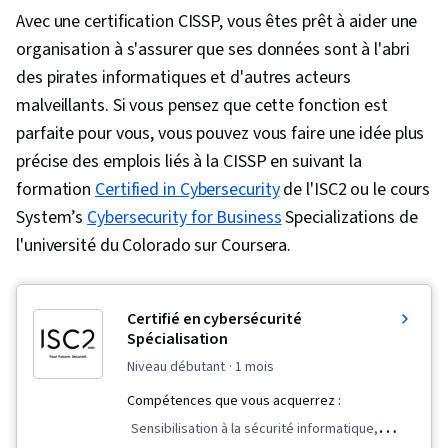
Modèle de réseau, Architecture de la sécurité
Avec une certification CISSP, vous êtes prêt à aider une
informatique, Mise en réseau générale, Centres
organisation à s'assurer que ses données sont à l'abri
de données, Protocoles de réseau, Modèles
des pirates informatiques et d'autres acteurs
OSI, Sécurité de l'informatique en nuage,
malveillants. Si vous pensez que cette fonction est
Planification et conception de réseaux,
parfaite pour vous, vous pouvez vous faire une idée plus
Détection et prévention des intrusions,
précise des emplois liés à la CISSP en suivant la
Cryptage, Surveillance du système,
formation
Certified in Cybersecurity
de l'ISC2 ou le cours
Administration des réseaux, Cryptographie,
System’s
Cybersecurity for Business
Specializations de
Opérations informatiques, Surveillance des
l'université du Colorado sur Coursera.
événements, Gestion de la configuration des
logiciels, Contrôles généraux des technologies
Certifié en cybersécurité
de l'information (ITGC), Contrôle continu
Spécialisation
niveau débutant
· 1 mois
Compétences que vous acquerrez :
Sensibilisation à la sécurité informatique,