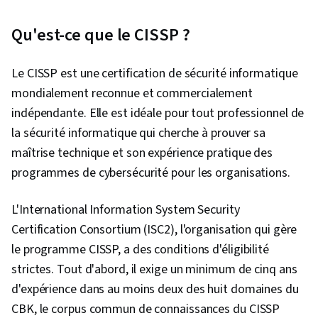
l'informatique en nuage, Gestion des menaces,
Gestion des incidents, Détection des menaces,
Qu'est-ce que le CISSP ?
Tests de sécurité, Détection et prévention des
intrusions, Réponse aux incidents,
Le CISSP est une certification de sécurité informatique
Cybersécurité, Projet ouvert de sécurité des
mondialement reconnue et commercialement
applications web (OWASP), Analyse des
indépendante. Elle est idéale pour tout professionnel de
risques, Authentifications, Test de pénétration,
la sécurité informatique qui cherche à prouver sa
Attaques par déni de service distribué (DDoS),
maîtrise technique et son expérience pratique des
Stratégie de sécurité, Metasploit, Sécurité des
programmes de cybersécurité pour les organisations.
données, Logiciel en tant que service, Facteurs
humains (sécurité), Informatique en nuage,
L'International Information System Security
Sécurité des réseaux, Techniques
Certification Consortium (ISC2), l'organisation qui gère
d'exploitation, Évaluations de la vulnérabilité,
le programme CISSP, a des conditions d'éligibilité
Services en nuage, Sensibilisation à la sécurité,
strictes. Tout d'abord, il exige un minimum de cinq ans
Gestion de la vulnérabilité, Intégrité des
d'expérience dans au moins deux des huit domaines du
données, Cryptage, Protocoles
CBK, le corpus commun de connaissances du CISSP