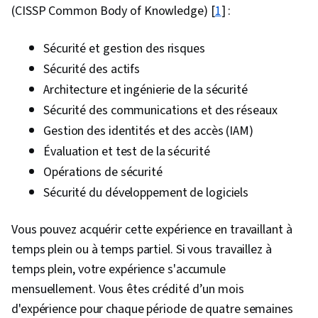
cryptographiques, Assurance de l'information,
(CISSP Common Body of Knowledge) [
1
] :
Infrastructure à clé publique, Évaluation de la
cybersécurité, Cryptographie, Protocoles de
Sécurité et gestion des risques
réseau, Pare-feu, Logiciel de sécurité, Sécurité
Sécurité des actifs
des points finaux, Surveillance du système,
Architecture et ingénierie de la sécurité
Détection des anomalies, Renseignements sur
Sécurité des communications et des réseaux
les cybermenaces, Analyse de la vulnérabilité,
Gestion des identités et des accès (IAM)
Contrôles de sécurité, Partage des données,
Évaluation et test de la sécurité
Gestion de la sécurité, Sécurité des systèmes
Opérations de sécurité
d'information
Sécurité du développement de logiciels
Vous pouvez acquérir cette expérience en travaillant à
temps plein ou à temps partiel. Si vous travaillez à
temps plein, votre expérience s'accumule
mensuellement. Vous êtes crédité d’un mois
d'expérience pour chaque période de quatre semaines