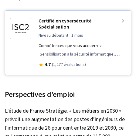
Certifié en cybersécurité
Spécialisation
niveau débutant
· 1 mois
Compétences que vous acquerrez :
Sensibilisation à la sécurité informatique,
Gestion des incidents de sécurité informatique,
4.7
(1,277 évaluations)
Réponse aux incidents, Cybersécurité, Reprise
après sinistre, Cyber-attaques, Sécurité des
réseaux, Opérations cybernétiques, Assurance
Perspectives d'emploi
de l'information, Gestion de la configuration,
Contrôle d'accès basé sur les rôles (RBAC),
L’étude de France Stratégie. « Les métiers en 2030 »
Sécurité des données, Continuité des activités,
prévoit une augmentation des postes d’ingénieurs de
Planification de la continuité des activités,
l’informatique de 26 pour cent entre 2019 et 2030, ce
Gestion de la sécurité, Sensibilisation à la