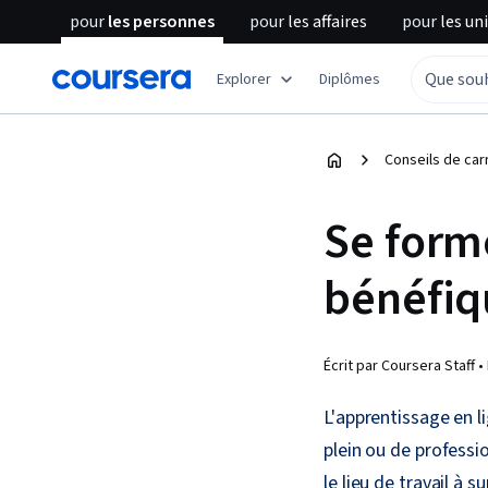
pour
les personnes
pour
les affaires
pour
les un
Explorer
Diplômes
Conseils de car
Se forme
bénéfiqu
Écrit par Coursera Staff •
L'apprentissage en l
plein ou de professio
le lieu de travail à s