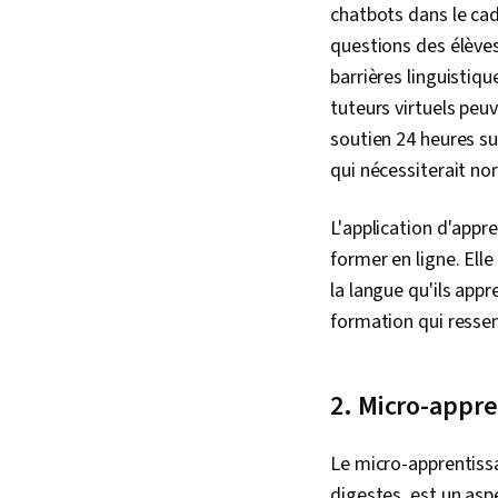
chatbots dans le cad
questions des élèves
barrières linguistiqu
tuteurs virtuels peu
soutien 24 heures su
qui nécessiterait no
L'application d'appr
former en ligne. Ell
la langue qu'ils ap
formation qui resse
2. Micro-appr
Le micro-apprentissa
digestes, est un aspe