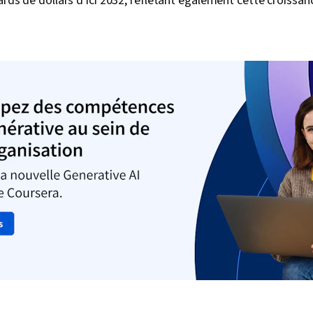
ards de dollars d'ici 2032, reflétant également cette croissance