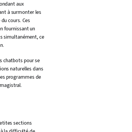
épondant aux
ant à surmonter les
e du cours. Ces
en fournissant un
nts simultanément, ce
n.
es chatbots pour se
tions naturelles dans
r des programmes de
 magistral.
etites sections
 la difficulté de