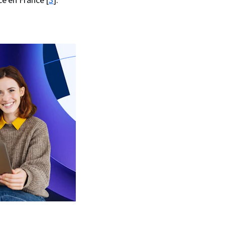
 en France​​ [
3
].