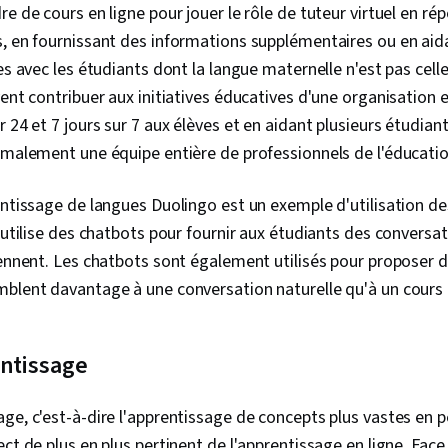
re de cours en ligne pour jouer le rôle de tuteur virtuel en r
, en fournissant des informations supplémentaires ou en aid
es avec les étudiants dont la langue maternelle n'est pas cell
vent contribuer aux initiatives éducatives d'une organisation 
r 24 et 7 jours sur 7 aux élèves et en aidant plusieurs étudia
rmalement une équipe entière de professionnels de l'éducatio
entissage de langues Duolingo est un exemple d'utilisation d
e utilise des chatbots pour fournir aux étudiants des conversa
prennent. Les chatbots sont également utilisés pour propose
mblent davantage à une conversation naturelle qu'à un cours
entissage
ge, c'est-à-dire l'apprentissage de concepts plus vastes en p
ct de plus en plus pertinent de l'apprentissage en ligne. Face à