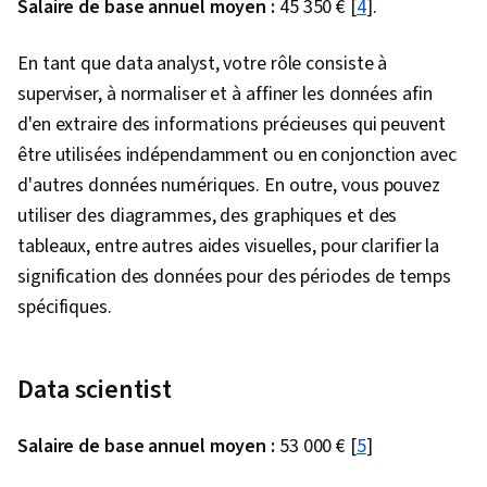
développement de logiciels, Contrôle des
Salaire de base annuel moyen :
45 350 € [
4
].
versions, Environnements de développement
En tant que data analyst, votre rôle consiste à
intégré, Logiciel de visualisation de données,
superviser, à normaliser et à affiner les données afin
API dans le nuage, Programmation statistique,
d'en extraire des informations précieuses qui peuvent
Services en nuage, Autres langages de
être utilisées indépendamment ou en conjonction avec
programmation, Hébergement en nuage,
d'autres données numériques. En outre, vous pouvez
Informatique en nuage, Git (système de
utiliser des diagrammes, des graphiques et des
contrôle de version), Analyse des données,
tableaux, entre autres aides visuelles, pour clarifier la
Théorie des bases de données, Accès aux
signification des données pour des périodes de temps
données, Langages de requête, Bases de
spécifiques.
données, Traitement des transactions,
Transformation numérique, Apprentissage
automatique, Apprentissage profond, Prise de
Data scientist
décision fondée sur des données, Stockage
des données, Collecte de données,
Salaire de base annuel moyen :
53 000 € [
5
]
Modélisation des données, Compétences