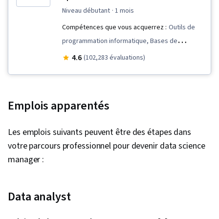
niveau débutant
· 1 mois
Compétences que vous acquerrez :
Outils de
programmation informatique, Bases de
données relationnelles, Évaluation du modèle,
4.6
(102,283 évaluations)
Maîtrise des données, Traitement des
données, Exploration de données, Science des
données, Nettoyage des données,
Emplois apparentés
Déploiement du modèle, Programmation
Python, R (logiciel), R Programmation, Jupyter,
Les emplois suivants peuvent être des étapes dans
Prétraitement des données, Big Data, SQL,
votre parcours professionnel pour devenir data science
Gestion des bases de données, Procédure
manager :
stockée, Analyse de l'activité, Manipulation de
données, Scikit Learn (Bibliothèque
d'apprentissage automatique), GitHub, Plates-
Data analyst
formes d'informatique en nuage, Outils de