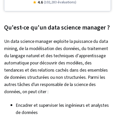
données relationnelles, Évaluation du modèle,
4.6
(102,283 évaluations)
Maîtrise des données, Traitement des
données, Exploration de données, Science des
données, Nettoyage des données,
Qu'est-ce qu'un data science manager ?
Déploiement du modèle, Programmation
Python, R (logiciel), R Programmation, Jupyter,
Un data science manager exploite la puissance du data
Prétraitement des données, Big Data, SQL,
mining, de la modélisation des données, du traitement
Gestion des bases de données, Procédure
du langage naturel et des techniques d'apprentissage
stockée, Analyse de l'activité, Manipulation de
automatique pour découvrir des modèles, des
données, Scikit Learn (Bibliothèque
tendances et des relations cachés dans des ensembles
d'apprentissage automatique), GitHub, Plates-
de données structurées ou non structurées. Parmi les
formes d'informatique en nuage, Outils de
autres tâches d'un responsable de la science des
développement de logiciels, Contrôle des
données, on peut citer :
versions, Environnements de développement
intégré, Logiciel de visualisation de données,
Encadrer et superviser les ingénieurs et analystes
API dans le nuage, Programmation statistique,
de données