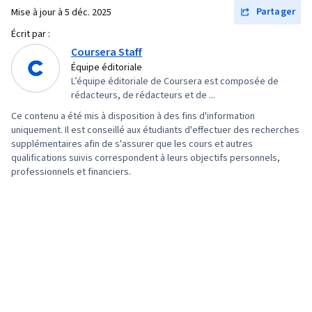
Partager
Mise à jour à
5 déc. 2025
versions, Environnements de développement
intégré, Logiciel de visualisation de données,
Écrit par :
Coursera Staff
API dans le nuage, Programmation statistique,
Équipe éditoriale
Services en nuage, Autres langages de
L’équipe éditoriale de Coursera est composée de
programmation, Hébergement en nuage,
rédacteurs, de rédacteurs et de ...
Informatique en nuage, Git (système de
Ce contenu a été mis à disposition à des fins d'information
contrôle de version), Analyse des données,
uniquement. Il est conseillé aux étudiants d'effectuer des recherches
supplémentaires afin de s'assurer que les cours et autres
Théorie des bases de données, Accès aux
qualifications suivis correspondent à leurs objectifs personnels,
données, Langages de requête, Bases de
professionnels et financiers.
données, Traitement des transactions,
Transformation numérique, Apprentissage
automatique, Apprentissage profond, Prise de
décision fondée sur des données, Stockage
des données, Collecte de données,
Modélisation des données, Compétences
analytiques, Exigences de l'entreprise, Modèle