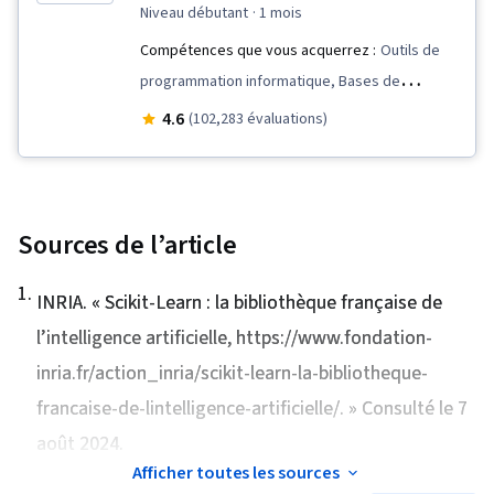
niveau débutant
· 1 mois
Compétences que vous acquerrez :
Outils de
programmation informatique, Bases de
données relationnelles, Évaluation du modèle,
4.6
(102,283 évaluations)
Maîtrise des données, Traitement des
données, Exploration de données, Science des
données, Nettoyage des données,
Déploiement du modèle, Programmation
Sources de l’article
Python, R (logiciel), R Programmation, Jupyter,
1
.
Prétraitement des données, Big Data, SQL,
INRIA. «
Scikit-Learn : la bibliothèque française de
Gestion des bases de données, Procédure
l’intelligence artificielle
, https://www.fondation-
stockée, Analyse de l'activité, Manipulation de
inria.fr/action_inria/scikit-learn-la-bibliotheque-
données, Scikit Learn (Bibliothèque
francaise-de-lintelligence-artificielle/. » Consulté le 7
d'apprentissage automatique), GitHub, Plates-
août 2024.
formes d'informatique en nuage, Outils de
Afficher toutes les sources
développement de logiciels, Contrôle des