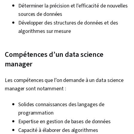
Services en nuage, Autres langages de
Déterminer la précision et l'efficacité de nouvelles
programmation, Hébergement en nuage,
sources de données
Informatique en nuage, Git (système de
Développer des structures de données et des
contrôle de version), Analyse des données,
algorithmes sur mesure
Théorie des bases de données, Accès aux
données, Langages de requête, Bases de
données, Traitement des transactions,
Compétences d’un data science
Transformation numérique, Apprentissage
manager
automatique, Apprentissage profond, Prise de
décision fondée sur des données, Stockage
Les compétences que l’on demande à un data science
des données, Collecte de données,
manager sont notamment :
Modélisation des données, Compétences
analytiques, Exigences de l'entreprise, Modèle
Solides connaissances des langages de
de formation, Recherche sur les entreprises
programmation
Expertise en gestion de bases de données
Capacité à élaborer des algorithmes