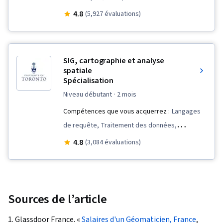
Technology, Data Quality, Metadata
4.8
(5,927 évaluations)
Management, Geospatial Mapping, Data
Sharing, Geographic Information Systems,
Spatial Analysis, Data Mapping, Data
SIG, cartographie et analyse
Visualization Software, Data Visualization, GIS
spatiale
Spécialisation
Software
niveau débutant
· 2 mois
Compétences que vous acquerrez :
Langages
de requête, Traitement des données,
Information et technologie géospatiales,
4.8
(3,084 évaluations)
Compilation des données, Cartographie
géospatiale, Analyse spatiale, Typographie,
Systèmes d'information géographique, Analyse
des données spatiales, Maîtrise des données,
Sources de l’article
ArcGIS, Cartographie des données, Recherche
1. Glassdoor France. «
Salaires d'un Géomaticien, France
,