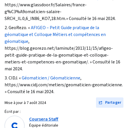
quantitative, Accès aux données, Logiciel SIG,
https://www.glassdoor.fr/Salaires/france-
Visualisation interactive des données,
g%C3%A9omaticien-salaire-
Traitement des données, Manipulation de
SRCH_IL.0,6_IN86_KO7,18.htm.» Consulté le 16 mai 2024.
données, Gestion des métadonnées,
2. GeoRezo. «
AFIGEO – Petit Guide pratique de la
Visualisation des données, Analyse d'images,
géomatique et Colloque Métiers et compétences en
Qualité de l'image, Conception graphique et
géomatique
,
https://blog.georezo.net/laminute/2013/11/15/afigeo-
visuelle, Importation/exportation de données,
petit-guide-pratique-de-la-geomatique-et-colloque-
Gestion des fichiers, Éléments et principes de
metiers-et-competences-en-geomatique/. » Consulté le 16
conception, Nettoyage des données, Récit de
mai 2024.
données, Intégration des données
3. CIDJ. «
Géomaticien / Géomaticienne
,
https://www.cidj.com/metiers/geomaticien-geomaticienne.
» Consulté le 16 mai 2024.
Partager
Mise à jour à
7 août 2024
Écrit par :
Coursera Staff
Équipe éditoriale