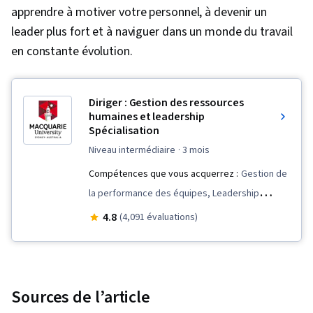
apprendre à motiver votre personnel, à devenir un
leader plus fort et à naviguer dans un monde du travail
en constante évolution.
Diriger : Gestion des ressources
humaines et leadership
Spécialisation
niveau intermédiaire
· 3 mois
Compétences que vous acquerrez :
Gestion de
la performance des équipes, Leadership
organisationnel, Diversité et inclusion, Direction
4.8
(4,091 évaluations)
d'entreprise, Réflexion stratégique, Gestion du
personnel, L'image de marque, Stratégie de
marque, Inclusion sur le lieu de travail,
Leadership d'équipe, Transformation de la
Sources de l’article
culture, Leadership éclairé, Études sur le