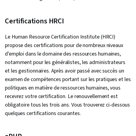
des risques, Efficacité organisationnelle,
Développement organisationnel, Ressources
humaines, Influence, Résolution de problèmes
Certifications HRCI
complexes, Psychologie industrielle et
organisationnelle, Initiative et leadership,
Le Human Resource Certification Institute (HRCI)
Établissement de relations, Adaptabilité,
propose des certifications pour de nombreux niveaux
Gestion du personnel, Récit de l'histoire,
d'emploi dans le domaine des ressources humaines,
Notoriété de la marque, Compétences en
notamment pour les généralistes, les administrateurs
matière de motivation, Compétences en
et les gestionnaires. Après avoir passé avec succès un
matière de communication verbale,
examen de compétences portant sur les pratiques et les
Communication marketing, Favoriser
politiques en matière de ressources humaines, vous
l'engagement, Expression orale, Mesure de la
recevrez votre certification. Le renouvellement est
performance, Communication stratégique
obligatoire tous les trois ans. Vous trouverez ci-dessous
quelques certifications courantes.