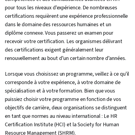
Stratégie organisationnelle, Gestion de la
pour tous les niveaux d'expérience. De nombreuses
marque, Leadership et gestion, Gestion
certifications requièrent une expérience professionnelle
d'équipe, Structure organisationnelle, Diversité
dans le domaine des ressources humaines et un
culturelle, Compétence interculturelle,
diplôme connexe. Vous passerez un examen pour
Empathie et intelligence émotionnelle, Gestion
recevoir votre certification. Les organismes délivrant
des conflits, Communication, Développement
des certifications exigent généralement leur
du personnel, Développement du leadership,
renouvellement au bout d’un certain nombre d’années.
Leadership, Motivation de l'équipe,
Sensibilisation à la diversité, Engagement des
Lorsque vous choisissez un programme, veillez à ce qu'il
employés, L'innovation, Gestion des risques,
corresponde à votre expérience, à votre domaine de
Leadership stratégique, Risque opérationnel,
spécialisation et à votre formation. Bien que vous
Analyse opérationnelle, Rédaction de rapports,
puissiez choisir votre programme en fonction de vos
Indicateurs clés de performance (ICP),
objectifs de carrière, deux organisations se distinguent
Contrôles internes, Stratégie commerciale,
en tant que normes au niveau international : Le HR
Planification des effectifs, Changement
Certification Institute (HCI) et la Society for Human
organisationnel, Exécution du plan, Atténuation
Resource Management (SHRM).