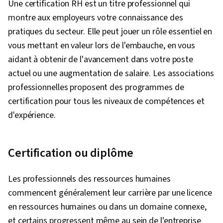
Une certification RH est un titre professionnel qui
leadership, Renforcement de l'esprit d'équipe,
montre aux employeurs votre connaissance des
Stratégie en matière de ressources humaines,
pratiques du secteur. Elle peut jouer un rôle essentiel en
Stratégie organisationnelle, Gestion de la
vous mettant en valeur lors de l'embauche, en vous
marque, Leadership et gestion, Gestion
aidant à obtenir de l'avancement dans votre poste
d'équipe, Structure organisationnelle, Diversité
actuel ou une augmentation de salaire. Les associations
culturelle, Compétence interculturelle,
professionnelles proposent des programmes de
Empathie et intelligence émotionnelle, Gestion
certification pour tous les niveaux de compétences et
des conflits, Communication, Développement
d'expérience.
du personnel, Développement du leadership,
Leadership, Motivation de l'équipe,
Sensibilisation à la diversité, Engagement des
Certification ou diplôme
employés, L'innovation, Gestion des risques,
Leadership stratégique, Risque opérationnel,
Les professionnels des ressources humaines
Analyse opérationnelle, Rédaction de rapports,
commencent généralement leur carrière par une licence
Indicateurs clés de performance (ICP),
en ressources humaines ou dans un domaine connexe,
Contrôles internes, Stratégie commerciale,
et certains progressent même au sein de l'entreprise