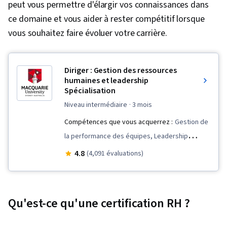
peut vous permettre d'élargir vos connaissances dans
ce domaine et vous aider à rester compétitif lorsque
vous souhaitez faire évoluer votre carrière.
Diriger : Gestion des ressources
humaines et leadership
Spécialisation
niveau intermédiaire
· 3 mois
Compétences que vous acquerrez :
Gestion de
la performance des équipes, Leadership
organisationnel, Diversité et inclusion, Direction
4.8
(4,091 évaluations)
d'entreprise, Réflexion stratégique, Gestion du
personnel, L'image de marque, Stratégie de
marque, Inclusion sur le lieu de travail,
Qu'est-ce qu'une certification RH ?
Leadership d'équipe, Transformation de la
culture, Leadership éclairé, Études sur le