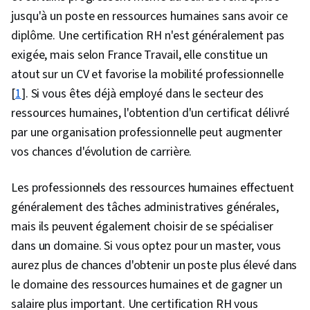
Planification des effectifs, Changement
jusqu'à un poste en ressources humaines sans avoir ce
organisationnel, Exécution du plan, Atténuation
diplôme. Une certification RH n'est généralement pas
des risques, Efficacité organisationnelle,
exigée, mais selon France Travail, elle constitue un
Développement organisationnel, Ressources
atout sur un CV et favorise la mobilité professionnelle
humaines, Influence, Résolution de problèmes
[
1
]. Si vous êtes déjà employé dans le secteur des
complexes, Psychologie industrielle et
ressources humaines, l'obtention d'un certificat délivré
organisationnelle, Initiative et leadership,
par une organisation professionnelle peut augmenter
Établissement de relations, Adaptabilité,
vos chances d'évolution de carrière.
Gestion du personnel, Récit de l'histoire,
Les professionnels des ressources humaines effectuent
Notoriété de la marque, Compétences en
généralement des tâches administratives générales,
matière de motivation, Compétences en
mais ils peuvent également choisir de se spécialiser
matière de communication verbale,
dans un domaine. Si vous optez pour un master, vous
Communication marketing, Favoriser
aurez plus de chances d'obtenir un poste plus élevé dans
l'engagement, Expression orale, Mesure de la
le domaine des ressources humaines et de gagner un
performance, Communication stratégique
salaire plus important. Une certification RH vous