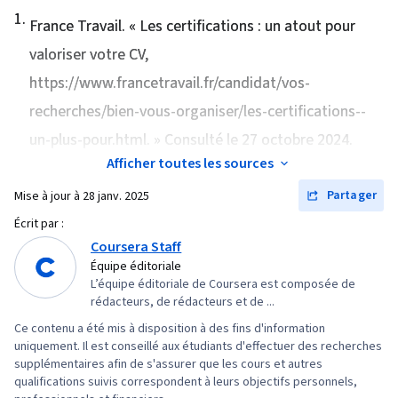
1
.
leadership, Renforcement de l'esprit d'équipe,
France Travail. «
Les certifications : un atout pour
Stratégie en matière de ressources humaines,
valoriser votre CV
,
Stratégie organisationnelle, Gestion de la
https://www.francetravail.fr/candidat/vos-
marque, Leadership et gestion, Gestion
recherches/bien-vous-organiser/les-certifications--
d'équipe, Structure organisationnelle, Diversité
un-plus-pour.html. » Consulté le 27 octobre 2024.
culturelle, Compétence interculturelle,
Afficher toutes les sources
Empathie et intelligence émotionnelle, Gestion
Partager
Mise à jour à
28 janv. 2025
des conflits, Communication, Développement
du personnel, Développement du leadership,
Écrit par :
Coursera Staff
Leadership, Motivation de l'équipe,
Équipe éditoriale
Sensibilisation à la diversité, Engagement des
L’équipe éditoriale de Coursera est composée de
employés, L'innovation, Gestion des risques,
rédacteurs, de rédacteurs et de ...
Leadership stratégique, Risque opérationnel,
Ce contenu a été mis à disposition à des fins d'information
Analyse opérationnelle, Rédaction de rapports,
uniquement. Il est conseillé aux étudiants d'effectuer des recherches
supplémentaires afin de s'assurer que les cours et autres
Indicateurs clés de performance (ICP),
qualifications suivis correspondent à leurs objectifs personnels,
Contrôles internes, Stratégie commerciale,