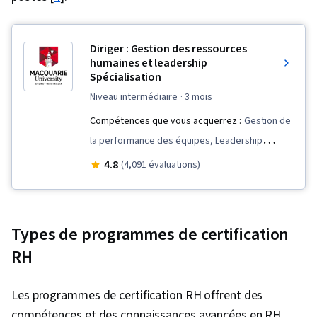
Diriger : Gestion des ressources
humaines et leadership
Spécialisation
niveau intermédiaire
· 3 mois
Compétences que vous acquerrez :
Gestion de
la performance des équipes, Leadership
organisationnel, Diversité et inclusion, Direction
4.8
(4,091 évaluations)
d'entreprise, Réflexion stratégique, Gestion du
personnel, L'image de marque, Stratégie de
marque, Inclusion sur le lieu de travail,
Types de programmes de certification
Leadership d'équipe, Transformation de la
RH
culture, Leadership éclairé, Études sur le
leadership, Renforcement de l'esprit d'équipe,
Les programmes de certification RH offrent des
Stratégie en matière de ressources humaines,
compétences et des connaissances avancées en RH