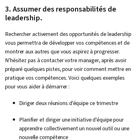
Rédaction, Correspondance commerciale,
3. Assumer des responsabilités de
Compétences organisationnelles,
leadership.
Compétences en matière de communication
verbale, Rédaction commerciale, Logiciels de
Rechercher activement des opportunités de leadership
conception graphique et visuelle, Conception
vous permettra de développer vos compétences et de
graphique, Examen par les pairs, Concision,
montrer aux autres que vous aspirez à progresser.
Conception, Conception visuelle, Conception du
N'hésitez pas à contacter votre manager, après avoir
projet, Récit de l'histoire, Communication,
préparé quelques pistes, pour voir comment mettre en
Stratégies de communication, Présence des
pratique vos compétences. Voici quelques exemples
cadres, Créativité, Communication stratégique
pour vous aider à démarrer :
verbale, Expression orale, Édition, Adaptabilité,
Le sang-froid, L'image de marque, Retour
Diriger deux réunions d'équipe ce trimestre
d'information constructif, Développement
professionnel, Grammaire, Structure
Planifier et diriger une initiative d'équipe pour
organisationnelle, Stratégie organisationnelle,
apprendre collectivement un nouvel outil ou une
Typographie, Éléments et principes de
nouvelle compétence