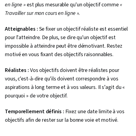
émotionnelle, Gestion des conflits, Gestion
en ligne »
est plus mesurable qu'un objectif comme
«
d'équipe, Le sang-froid, Gestion du stress,
Travailler sur mon cours en ligne ».
Techniques de désescalade, La coopération,
Atteignables :
Se fixer un objectif réaliste est essentiel
Productivité
pour l'atteindre. De plus, se dire qu'un objectif est
impossible à atteindre peut être démotivant. Restez
motivé en vous fixant des objectifs raisonnables.
Réalistes :
Vos objectifs doivent être réalistes pour
vous, c'est-à-dire qu'ils doivent correspondre à vos
aspirations à long terme et à vos valeurs. Il s’agit du «
pourquoi » de votre objectif.
Temporellement définis :
Fixez une date limite à vos
objectifs afin de rester sur la bonne voie et motivé.