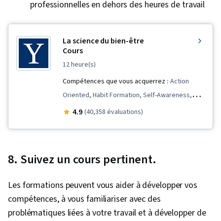
professionnelles en dehors des heures de travail
La science du bien-être
Cours
12 heure(s)
Compétences que vous acquerrez :
Action
Oriented, Habit Formation, Self-Awareness,
Prioritization, Resilience, Psychology, Goal
4.9
(40,358 évaluations)
Setting, Compassion, Mindfulness, Mental
Health, Time Management, Productivity,
Behavioral Health, Decision Making, Meditation
8. Suivez un cours pertinent.
& Breathwork, Positivity
Les formations peuvent vous aider à développer vos
compétences, à vous familiariser avec des
problématiques liées à votre travail et à développer de