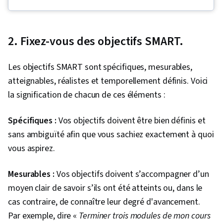
Réseautage professionnel, Établissement de
relations, Négociation des contrats, Stratégies
de communication, Influence, Communication
2. Fixez-vous des objectifs SMART.
stratégique, Communication persuasive,
Communication d'entreprise, Établissement de
Les objectifs SMART sont spécifiques, mesurables,
rapports, Communication, L'écoute active,
atteignables, réalistes et temporellement définis. Voici
Communications interpersonnelles,
la signification de chacun de ces éléments :
Négociation, Développement personnel,
Leadership, Mise en réseau générale, Prise de
Spécifiques :
Vos objectifs doivent être bien définis et
décision, Éthique des affaires, Proactivité,
sans ambiguïté afin que vous sachiez exactement à quoi
Normes et conduite éthiques, Gestion des
vous aspirez.
relations, Partenariat stratégique, Conscience
de soi, Structure organisationnelle, Efficacité
Mesurables :
Vos objectifs doivent s’accompagner d’un
organisationnelle, Analyse des réseaux sociaux,
moyen clair de savoir s’ils ont été atteints ou, dans le
Culture, Intégrité personnelle, Formation des
cas contraire, de connaître leur degré d'avancement.
habitudes, Fixation des objectifs, Intelligence
Par exemple, dire «
Terminer trois modules de mon cours