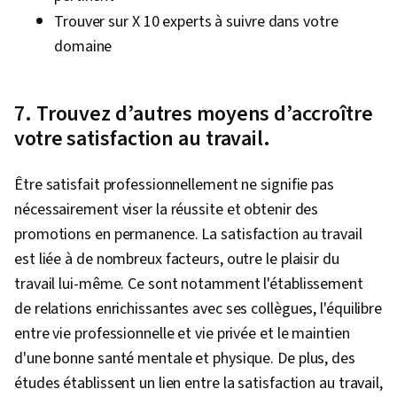
des attentes, Résolution de problèmes,
Trouver sur X 10 experts à suivre dans votre
Formules Excel, Tableaux croisés dynamiques
domaine
et graphiques, Consolidation, Langages de
requête, Compilation des données, Gestion
7. Trouvez d’autres moyens d’accroître
des bases de données, Intégration des
votre satisfaction au travail.
données, Création de tableaux de bord, Lignes
directrices sur l'accessibilité du contenu web,
Être satisfait professionnellement ne signifie pas
Éléments et principes de conception, Favoriser
nécessairement viser la réussite et obtenir des
l'engagement, Communication technique,
promotions en permanence. La satisfaction au travail
Présentations, Bases de données
est liée à de nombreux facteurs, outre le plaisir du
relationnelles, Sécurité des données, Gestion
travail lui-même. Ce sont notamment l'établissement
des fichiers, Collecte de données, Données non
de relations enrichissantes avec ses collègues, l'équilibre
structurées, Gestion des métadonnées,
entre vie professionnelle et vie privée et le maintien
Stockage des données, Bases de données,
d'une bonne santé mentale et physique. De plus, des
Google Sheets, Accès aux données, Études de
études établissent un lien entre la satisfaction au travail,
cas, L'activation de l'IA, Intelligence artificielle,