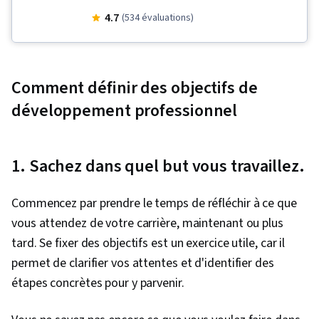
Interpersonal Communications,
4.7
(534 évaluations)
Professionalism, Empathy & Emotional
Intelligence, Non-Verbal Communication, Team
Collaboration, Emotional Intelligence,
Comment définir des objectifs de
Teamwork, Initiative and Leadership,
développement professionnel
Leadership, Mentorship, Coaching, Social Skills,
Empathy
1. Sachez dans quel but vous travaillez.
Commencez par prendre le temps de réfléchir à ce que
vous attendez de votre carrière, maintenant ou plus
tard. Se fixer des objectifs est un exercice utile, car il
permet de clarifier vos attentes et d'identifier des
étapes concrètes pour y parvenir.