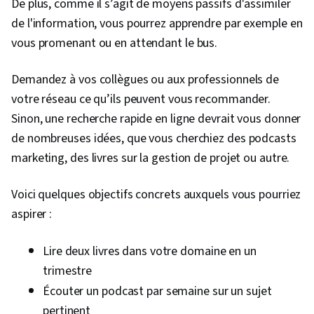
De plus, comme il s’agit de moyens passifs d'assimiler
données, Scripting, Analyse, Programmation
de l'information, vous pourrez apprendre par exemple en
informatique, Principes de programmation,
vous promenant ou en attendant le bus.
Manipulation de données, Compétences
analytiques, SQL, Prise de décision fondée sur
Demandez à vos collègues ou aux professionnels de
des données, Partage des données, Logiciel de
votre réseau ce qu’ils peuvent vous recommander.
visualisation de données, Logiciel Tableau,
Sinon, une recherche rapide en ligne devrait vous donner
Qualité des données, Transformation des
de nombreuses idées, que vous cherchiez des podcasts
données, Intégrité des données, Détermination
marketing, des livres sur la gestion de projet ou autre.
de la taille de l'échantillon, Outils d'ingénierie
rapide, Google Gemini, IA générative, Ingénierie
Voici quelques objectifs concrets auxquels vous pourriez
rapide, Connaissance de l'IA, L'image de
aspirer :
marque, Développement professionnel,
Gestion des parties prenantes, Tableau de
Lire deux livres dans votre domaine en un
bord, Analyse, Stratégies de communication,
trimestre
Analyse de l'activité, Engagement des parties
Écouter un podcast par semaine sur un sujet
prenantes, Recherche quantitative, Gestion
pertinent