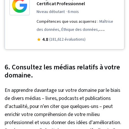
Certificat Professionnel
niveau débutant
· 6 mois
Compétences que vous acquerrez :
Maîtrise
des données, Éthique des données,
Visualisation des données, Visualisation
4.8
(181,612 évaluations)
interactive des données, Validation des
données, Logiciel de tableur, R (logiciel),
Communication avec les parties prenantes,
6. Consultez les médias relatifs à votre
Nettoyage des données, Récit de données,
domaine.
Ggplot2, Compétences en matière d'entretien,
Programmation orientée objet (POO), Analyse
En apprendre davantage sur votre domaine par le biais
des données, Structures de données,
de divers médias – livres, podcasts et publications
Présentation des données, LinkedIn, Présence
d'actualité, pour n'en citer que quelques-uns – peut
sur le web, Échantillonnage (statistiques),
enrichir votre compréhension de votre milieu
Rmarkdown, Programmation Python, NumPy,
professionnel et vous donner des idées d'amélioration.
Pandas (paquetage Python), Traitement des