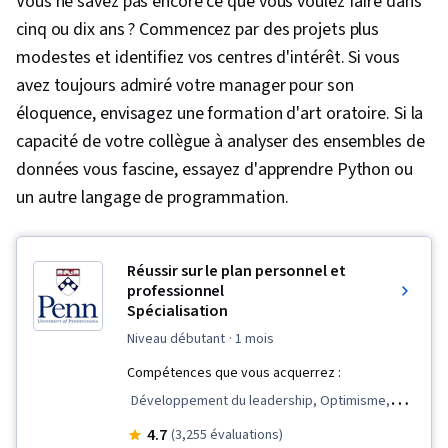
Vous ne savez pas encore ce que vous voulez faire dans
cinq ou dix ans ? Commencez par des projets plus
modestes et identifiez vos centres d'intérêt. Si vous
avez toujours admiré votre manager pour son
éloquence, envisagez une formation d'art oratoire. Si la
capacité de votre collègue à analyser des ensembles de
données vous fascine, essayez d'apprendre Python ou
un autre langage de programmation.
Réussir sur le plan personnel et
professionnel
Spécialisation
niveau débutant
· 1 mois
Compétences que vous acquerrez :
Développement du leadership, Optimisme,
L'innovation, Fiabilité, L'esprit de croissance,
4.7
(3,255 évaluations)