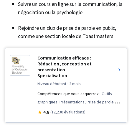
Suivre un cours en ligne sur la communication, la
négociation ou la psychologie
Rejoindre un club de prise de parole en public,
comme une section locale de Toastmasters
Communication efficace :
Rédaction, conception et
présentation
Spécialisation
niveau débutant
· 2 mois
Compétences que vous acquerrez :
Outils
graphiques, Présentations, Prise de parole en
public, Conception de la mise en page,
4.8
(12,230 évaluations)
Rédaction et édition, Conception graphique et
visuelle, Communication d'entreprise,