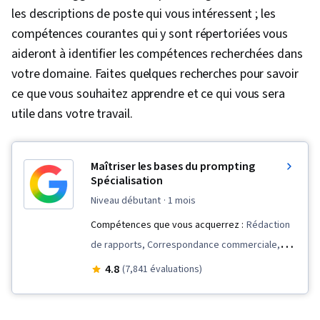
les descriptions de poste qui vous intéressent ; les
compétences courantes qui y sont répertoriées vous
aideront à identifier les compétences recherchées dans
votre domaine. Faites quelques recherches pour savoir
ce que vous souhaitez apprendre et ce qui vous sera
utile dans votre travail.
Maîtriser les bases du prompting
Spécialisation
niveau débutant
· 1 mois
Compétences que vous acquerrez :
Rédaction
de rapports, Correspondance commerciale,
Connaissance de l'IA, Personnalisation de l'IA,
4.8
(7,841 évaluations)
Calendrier, IA générative, Une créativité
alimentée par l'IA, Gestion des documents,