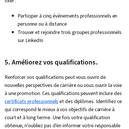
fixer :
Pensée indépendante, L'esprit de croissance,
Productivité, Courage, L'éducation et la
Participer à cinq événements professionnels en
formation tout au long de la vie, Prise de
personne ou à distance
décision stratégique, Normes et conduite
Trouver et rejoindre trois groupes professionnels
éthiques, Transformation de la culture, Éthique
sur LinkedIn
des affaires, Gestion du comportement,
Stratégie d'entreprise, Psychologie industrielle
5. Améliorez vos qualifications.
et organisationnelle, Changement
organisationnel, Responsabilité, Réflexion
Renforcer vos qualifications peut vous ouvrir de
stratégique, Efficacité organisationnelle
nouvelles perspectives de carrière ou vous ouvrir la voie
à une promotion. Ces qualifications peuvent inclure des
certificats professionnels
et des diplômes. Identifiez ce
qui correspond le mieux à vos objectifs de carrière à
court et à long terme. Une fois votre qualification
obtenue, n'oubliez pas d'en informer votre responsable