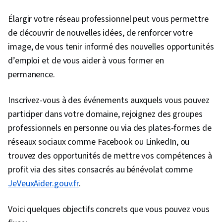
Développement du leadership, Conscience de
Élargir votre réseau professionnel peut vous permettre
soi, Leadership et gestion, Pensée critique,
de découvrir de nouvelles idées, de renforcer votre
L'innovation, Réseautage professionnel,
image, de vous tenir informé des nouvelles opportunités
Leadership, Recrutement de talents,
d’emploi et de vous aider à vous former en
Leadership organisationnel, Influence,
permanence.
Renforcement de l'esprit d'équipe, Acquisition
de talents, Stratégies de croissance, L'esprit
Inscrivez-vous à des événements auxquels vous pouvez
d'entreprise, Favoriser l'engagement,
participer dans votre domaine, rejoignez des groupes
Recherche de talents, Gestion du personnel,
professionnels en personne ou via des plates-formes de
Développement de la main-d'œuvre,
réseaux sociaux comme Facebook ou LinkedIn, ou
Compétences en matière de motivation,
trouvez des opportunités de mettre vos compétences à
Fixation des objectifs, Analyse, Atténuation,
profit via des sites consacrés au bénévolat comme
Surmonter les obstacles, Résolution de
JeVeuxAider.gouv.fr
.
problèmes, Économie comportementale,
Stratégie commerciale, Gestion du temps, Un
Voici quelques objectifs concrets que vous pouvez vous
état d'esprit ouvert, Gestion du changement,