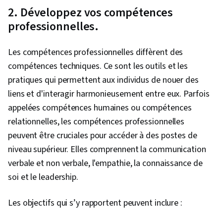
Motifs de l'invitation, L'idée, Logiciel de tableur,
2. Développez vos compétences
Flux de travail agentiques, Candidature au LLM,
professionnelles.
Conception de solutions, Visualisation des
données, Pensée critique, Résolution de
Les compétences professionnelles diffèrent des
problèmes complexes, Outils d'ingénierie
compétences techniques. Ce sont les outils et les
rapide, Intelligence artificielle, Apprentissage
pratiques qui permettent aux individus de nouer des
automatique, Invitations multimodales,
liens et d'interagir harmonieusement entre eux. Parfois
Ingénierie rapide, L'IA responsable, Ingénierie
appelées compétences humaines ou compétences
contextuelle, Version du logiciel, Test de
relationnelles, les compétences professionnelles
scénario, Agents génératifs d'IA, Remue-
peuvent être cruciales pour accéder à des postes de
méninges, Automatisation des courriels,
niveau supérieur. Elles comprennent la communication
Rédaction du procès-verbal de la réunion,
verbale et non verbale, l'empathie, la connaissance de
Rédaction commerciale, L'activation de l'IA,
soi et le leadership.
Modélisation des grandes langues, Concision,
Présentation des données, Analyse des
Les objectifs qui s’y rapportent peuvent inclure :
données