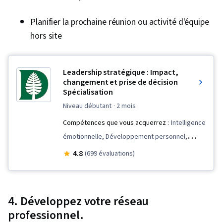
conception, Stratégies de conception, Théorie
des couleurs, Logiciel de conception, Adobe
Planifier la prochaine réunion ou activité d'équipe
Creative Cloud, Adobe Photoshop, Logiciel
hors site
graphique, Conception créative, Revues de
conception
Leadership stratégique : Impact,
changement et prise de décision
Spécialisation
niveau débutant
· 2 mois
Compétences que vous acquerrez :
Intelligence
émotionnelle, Développement personnel,
Collaboration, Curiosité, Gestion des talents,
4.8
(699 évaluations)
Développement du personnel, Leadership
stratégique, Études sur le leadership, Prise de
décision, Direction d'entreprise,
4. Développez votre réseau
Communications interpersonnelles,
professionnel.
Communication, Créativité, Pensée créative,