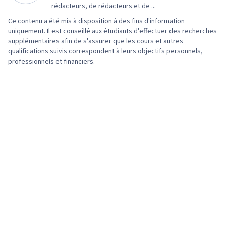
qualité, Méthodes statistiques, Probabilités et
rédacteurs, de rédacteurs et de ...
performance, Inférence statistique, Analyse
statistiques, Spécification fonctionnelle,
Ce contenu a été mis à disposition à des fins d'information
des données, Statistiques, Graphique, Analyse,
Gestion des processus, Gestion des
uniquement. Il est conseillé aux étudiants d'effectuer des recherches
Analyse des écarts
supplémentaires afin de s'assurer que les cours et autres
documents, Programmes de formation,
qualifications suivis correspondent à leurs objectifs personnels,
Efficacité opérationnelle, Analyse des écarts,
professionnels et financiers.
Contrôle de la qualité, Analyse statistique,
Analyse de régression, Inférence statistique,
Analyse de corrélation, Analyse des causes
profondes, Détermination de la taille de
l'échantillon, Analyse des risques, Analyse,
Analyse du processus, Échantillonnage
(statistiques), Stratégies commerciales,
Stratégie organisationnelle, Direction
d'entreprise, Retour sur investissement,
Indicateurs d'activité, Analyse comparative,
Leadership et gestion, Planification des