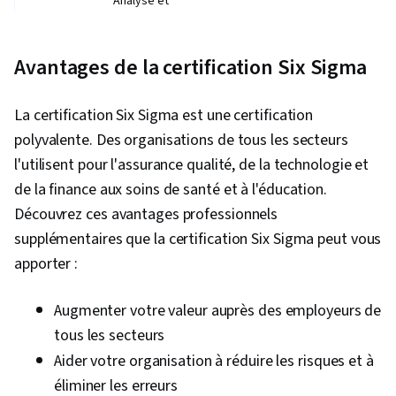
Analyse et
résolution des
Responsable de
problèmes de
l'amélioration des
Ceinture
qualité,
processus, ingénieur
Avantages de la certification Six Sigma
verte
participation à des
principal des
projets
procédés, superviseur
d'amélioration de la
de la production
La certification Six Sigma est une certification
qualité
polyvalente. Des organisations de tous les secteurs
Responsable de
Principes,
l'utilisent pour l'assurance qualité, de la technologie et
l'amélioration continue,
philosophie,
Responsable de
de la finance aux soins de santé et à l'éducation.
systèmes de
Ceinture
l'amélioration des
Découvrez ces avantages professionnels
support et outils Six
noire
processus, Chef de
Sigma ; leadership
supplémentaires que la certification Six Sigma peut vous
projet Six Sigma Black
d'équipe ; modèle
Belt, Directeur de
apporter :
DMAIC
l'amélioration continue
Élaboration de
Augmenter votre valeur auprès des employeurs de
mesures clés et
tous les secteurs
d'orientation d'un
programme Six
Aider votre organisation à réduire les risques et à
Sigma, planification
Responsable
éliminer les erreurs
à l'échelle de
Assurance Qualité,