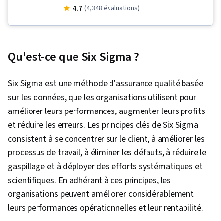
corrélation, Analyse des causes profondes,
4.7
(4,348 évaluations)
Collecte de données, Amélioration de la qualité,
Amélioration des processus, Optimisation des
processus, Tests d'hypothèses statistiques,
Qu'est-ce que Six Sigma ?
Lean Six Sigma, Gestion de projet, Analyse de
régression, Évaluation de la qualité,
Six Sigma est une méthode d'assurance qualité basée
Amélioration et optimisation des processus,
sur les données, que les organisations utilisent pour
Méthodologies allégées, Méthodologie Six
améliorer leurs performances, augmenter leurs profits
Sigma, Analyse du processus, Calendriers des
et réduire les erreurs. Les principes clés de Six Sigma
projets, Distribution de probabilité, Conception
consistent à se concentrer sur le client, à améliorer les
du projet, Production allégée, Leadership
processus de travail, à éliminer les défauts, à réduire le
d'équipe, Qualité des produits (AQ/CQ),
gaspillage et à déployer des efforts systématiques et
Gestion de la performance des équipes,
scientifiques. En adhérant à ces principes, les
Renforcement de l'esprit d'équipe, Gestion de
organisations peuvent améliorer considérablement
la production, Processus d'amélioration
leurs performances opérationnelles et leur rentabilité.
continue, Gestion d'équipe, Esprit d'équipe,