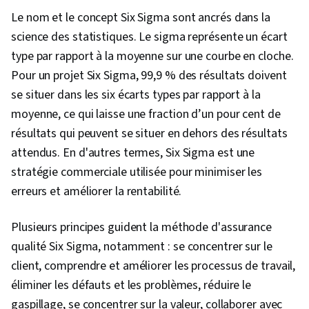
Amélioration des services, Gestion de la
Le nom et le concept Six Sigma sont ancrés dans la
qualité, Processus de production, Analyse des
science des statistiques. Le sigma représente un écart
risques, Probabilité, Contrôles statistiques de
type par rapport à la moyenne sur une courbe en cloche.
processus, Statistiques, Analyse des données,
Pour un projet Six Sigma, 99,9 % des résultats doivent
Systèmes de mesure, Méthodes statistiques,
se situer dans les six écarts types par rapport à la
Probabilités et statistiques, Cartographie des
moyenne, ce qui laisse une fraction d’un pour cent de
processus, Statistiques descriptives, Analyse
résultats qui peuvent se situer en dehors des résultats
des parties prenantes, Diagrammes de flux de
attendus. En d'autres termes, Six Sigma est une
processus, Commentaires des utilisateurs,
stratégie commerciale utilisée pour minimiser les
Planification du projet, Validation des données,
erreurs et améliorer la rentabilité.
Engagement des parties prenantes, Contrôle
des documents, Inférence statistique, Analyse
Plusieurs principes guident la méthode d'assurance
coûts-avantages, Contrôle de la qualité,
qualité Six Sigma, notamment : se concentrer sur le
Documentation du projet
client, comprendre et améliorer les processus de travail,
éliminer les défauts et les problèmes, réduire le
gaspillage, se concentrer sur la valeur, collaborer avec