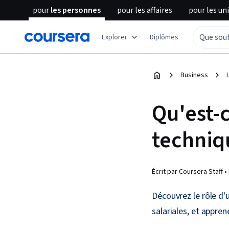
pour
les personnes
pour
les affaires
pour
les un
Explorer
Diplômes
Business
Qu'est-c
techniq
Écrit par Coursera Staff •
Découvrez le rôle d'u
salariales, et appren