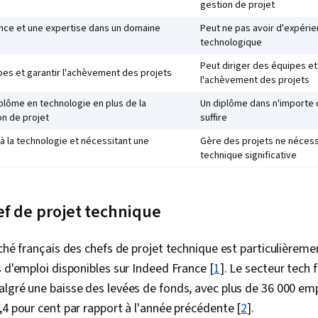
gestion de projet
Définition du
du projet, An
ce et une expertise dans un domaine
Peut ne pas avoir d'expérie
prenantes, Co
technologique
Méthodologie
Peut diriger des équipes et
Management In
pes et garantir l'achèvement des projets
l'achèvement des projets
Atténuation d
des risques l
plôme en technologie en plus de la
Un diplôme dans n'importe
Analyse des r
on de projet
suffire
Documentation
de gestion de
 à la technologie et nécessitant une
Gère des projets ne nécess
du développ
technique significative
Stratégies d
Analyse de l'
suivi des ca
f de projet technique
professionnel
Rédaction co
et édition, P
rché français des chefs de projet technique est particulière
Méthodologie 
s d'emploi disponibles sur Indeed France [
1
]. Le secteur tech 
du sprint, Ré
sprint, Facili
lgré une baisse des levées de fonds, avec plus de 36 000 emp
Opportunités
,4 pour cent par rapport à l'année précédente [
2
].
Renforcement 