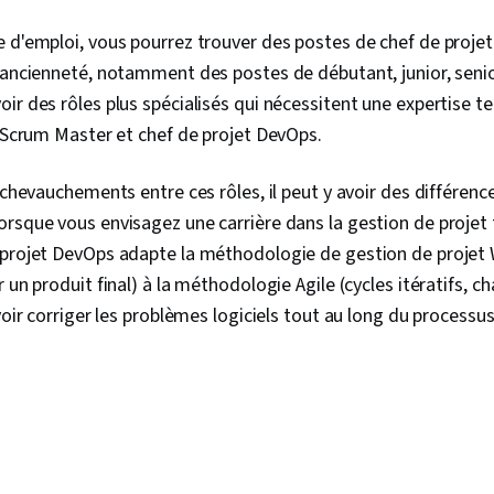
Analyse, Génie
développemen
 d'emploi, vous pourrez trouver des postes de chef de projet
Langage de mo
'ancienneté, notamment des postes de débutant, junior, senior
Développeme
Développeme
ir des rôles plus spécialisés qui nécessitent une expertise
Méthodologi
, Scrum Master et chef de projet DevOps.
de logiciels,
développemen
Applications
 chevauchements entre ces rôles, il peut y avoir des différenc
Web complet
rsque vous envisagez une carrière dans la gestion de projet 
logiciels, Mo
projet DevOps adapte la méthodologie de gestion de projet W
de logiciels,
développeme
 un produit final) à la méthodologie Agile (cycles itératifs, c
applications
uvoir corriger les problèmes logiciels tout au long du proces
Langue web, 
logiciels, Pri
programmati
Python, Étab
relations, Ge
technologies 
Gestion de la
Initiative et