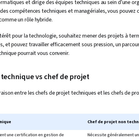
ormatiques et dirige des équipes techniques au sein d'une org
Matériel info
informatique
s des compétences techniques et managériales, vous pouvez c
d'exploitatio
 comme un rôle hybride.
en réseau gé
réseau, Gest
des logiciels
intérêt pour la technologie, souhaitez mener des projets à te
informatiques
s, et pouvez travailler efficacement sous pression, un parcou
d'assistance, 
logiciel, Cyb
chnique pourrait vous convenir.
des données,
services tech
base de donné
 technique vs chef de projet
la sécurité i
Infrastructur
Infrastructur
ison entre les chefs de projet techniques et les chefs de pro
Planification
Leadership d'
émotionnelle
ressources, A
Développemen
hnique
Chef de projet non tech
Gestion du ch
Collaboration
nt une certification en gestion de
Nécessite généralement une
et intelligen