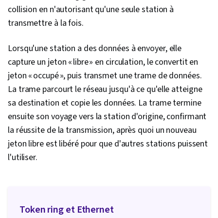
collision en n'autorisant qu'une seule station à
Schéma du flocon de neige, Validation des
transmettre à la fois.
données, Langages de requête, Données en
temps réel, Stockage en nuage, Stockage des
Lorsqu'une station a des données à envoyer, elle
données, Technologies de stockage des
capture un jeton « libre » en circulation, le convertit en
données, Systèmes de fichiers, Prévention de
jeton « occupé », puis transmet une trame de données.
la perte de données, Pipelines de données,
La trame parcourt le réseau jusqu'à ce qu'elle atteigne
Traitement des données, Apache Spark, Big
sa destination et copie les données. La trame termine
Data, NoSQL, Bases de données
ensuite son voyage vers la station d'origine, confirmant
opérationnelles, Apache Hadoop, Procédure
la réussite de la transmission, après quoi un nouveau
stockée, Traitement des transactions,
jeton libre est libéré pour que d'autres stations puissent
Serveurs Microsoft SQL
l'utiliser.
Token ring et Ethernet