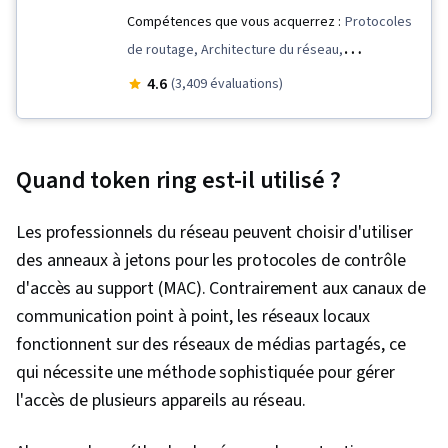
Compétences que vous acquerrez :
Protocoles
de routage, Architecture du réseau,
Communications numériques, Réseaux
4.6
(3,409 évaluations)
informatiques, Routage de réseau, Modèles
OSI, Routeurs de réseau, Réseaux locaux,
Protocoles de réseau, Commutateurs de
Quand token ring est-il utilisé ?
réseau, Mise en réseau générale, Réseau
virtuel, Planification et conception de réseaux,
Les professionnels du réseau peuvent choisir d'utiliser
Protocole de configuration dynamique de l'hôte
des anneaux à jetons pour les protocoles de contrôle
(DHCP), TCP/IP, Le chemin le plus court ouvert
d'accès au support (MAC). Contrairement aux canaux de
(OSPF), Sécurité des réseaux,
communication point à point, les réseaux locaux
Télécommunications, Gestion des
fonctionnent sur des réseaux de médias partagés, ce
performances du réseau, Systèmes de
qui nécessite une méthode sophistiquée pour gérer
communication, Programmation du système,
l'accès de plusieurs appareils au réseau.
Intégrité des données, Validation des données,
Théorie des graphes, Algorithmes, Réseaux