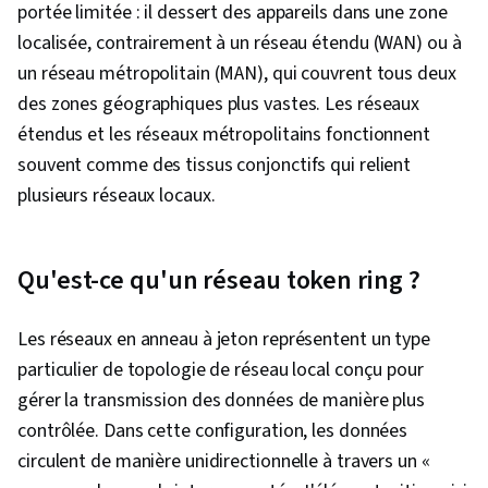
portée limitée : il dessert des appareils dans une zone
données, Science des données, Google
localisée, contrairement à un réseau étendu (WAN) ou à
Sheets, Éthique des données, Saisie de
un réseau métropolitain (MAN), qui couvrent tous deux
données, Logiciel de tableur, IBM Cognos
des zones géographiques plus vastes. Les réseaux
Analytics, Histogramme, Logiciel de
étendus et les réseaux métropolitains fonctionnent
visualisation de données, Cartes des arbres,
souvent comme des tissus conjonctifs qui relient
Diagrammes de dispersion, Visualisation
plusieurs réseaux locaux.
interactive des données, Logiciel de veille
stratégique, Prévisions, Distribution de
probabilité, Analyse de régression, Analyse
Qu'est-ce qu'un réseau token ring ?
statistique, Visualisation statistique, Analyse
d'entreprise, Statistiques, Méthodes
Les réseaux en anneau à jeton représentent un type
statistiques, Modélisation prédictive, Tests
particulier de topologie de réseau local conçu pour
d'hypothèses statistiques, Analyse prédictive,
gérer la transmission des données de manière plus
Probabilités et statistiques, Analyse
contrôlée. Dans cette configuration, les données
descriptive, Cryptage, Gestion des risques,
circulent de manière unidirectionnelle à travers un «
Cybersécurité, Droit, réglementation et