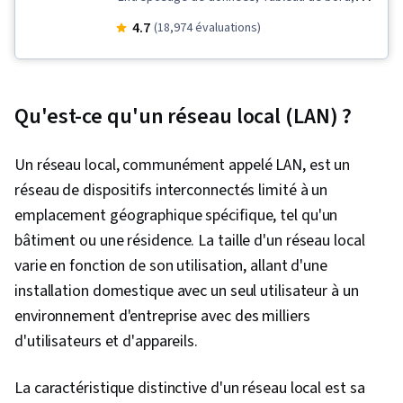
Présentation des données, Visualisation des
4.7
(18,974 évaluations)
données, Récit de données, Gestion des
données, SQL, Extraire, transformer, charger,
Bases de données relationnelles, Formules
Qu'est-ce qu'un réseau local (LAN) ?
Excel, Bases de données, Architecture des
données, Création de tableaux de bord,
Un réseau local, communément appelé LAN, est un
Gouvernance des données, Migration des
réseau de dispositifs interconnectés limité à un
données, Conception de la base de données,
emplacement géographique spécifique, tel qu'un
Magasin de données, Statistiques descriptives,
bâtiment ou une résidence. La taille d'un réseau local
Sécurité des données, Intelligence
varie en fonction de son utilisation, allant d'une
économique, Microsoft Excel, Manipulation de
installation domestique avec un seul utilisateur à un
données, Qualité des données, Nettoyage des
environnement d'entreprise avec des milliers
données, Tableaux croisés dynamiques et
d'utilisateurs et d'appareils.
graphiques, Analyse des données,
Importation/exportation de données,
La caractéristique distinctive d'un réseau local est sa
Traitement des données, Intégrité des