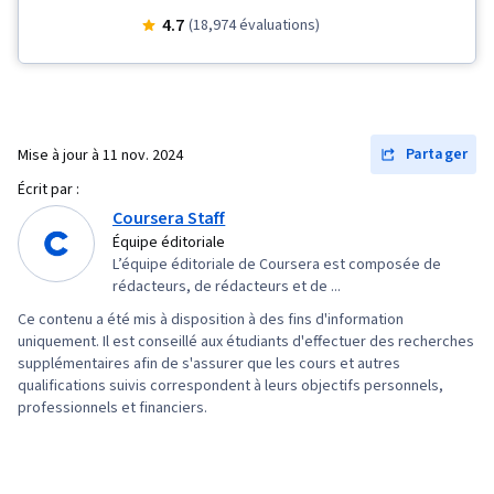
Présentation des données, Visualisation des
4.7
(18,974 évaluations)
données, Récit de données, Gestion des
données, SQL, Extraire, transformer, charger,
Bases de données relationnelles, Formules
Excel, Bases de données, Architecture des
Partager
Mise à jour à
11 nov. 2024
données, Création de tableaux de bord,
Écrit par :
Gouvernance des données, Migration des
Coursera Staff
données, Conception de la base de données,
Équipe éditoriale
L’équipe éditoriale de Coursera est composée de
Magasin de données, Statistiques descriptives,
rédacteurs, de rédacteurs et de ...
Sécurité des données, Intelligence
Ce contenu a été mis à disposition à des fins d'information
économique, Microsoft Excel, Manipulation de
uniquement. Il est conseillé aux étudiants d'effectuer des recherches
données, Qualité des données, Nettoyage des
supplémentaires afin de s'assurer que les cours et autres
qualifications suivis correspondent à leurs objectifs personnels,
données, Tableaux croisés dynamiques et
professionnels et financiers.
graphiques, Analyse des données,
Importation/exportation de données,
Traitement des données, Intégrité des