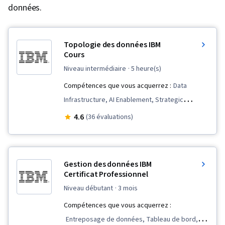
données.
Topologie des données IBM
Cours
niveau intermédiaire
· 5 heure(s)
Compétences que vous acquerrez :
Data
Infrastructure, AI Enablement, Strategic
Planning, Data Architecture, AI Integrations,
4.6
(36 évaluations)
Data Science, Cloud Management, Data
Management, Regulatory Compliance, Dataflow,
Multi-Cloud
Gestion des données IBM
Certificat Professionnel
niveau débutant
· 3 mois
Compétences que vous acquerrez :
Entreposage de données, Tableau de bord,