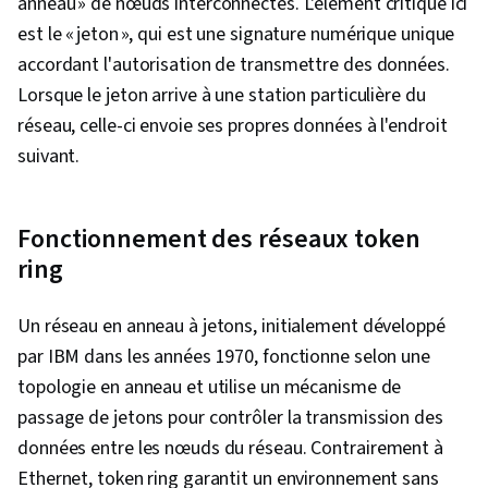
anneau » de nœuds interconnectés. L'élément critique ici
conformité, Gestion des incidents, Analyse des
est le « jeton », qui est une signature numérique unique
risques, Contrôles de sécurité, Gestion des
accordant l'autorisation de transmettre des données.
menaces, Gestion de la conformité, Protection
Lorsque le jeton arrive à une station particulière du
de l'information, Infrastructure de données,
réseau, celle-ci envoie ses propres données à l'endroit
Réponse aux incidents, Stratégie de sécurité,
suivant.
Détection des menaces, MySQL, Logiciel
Tableau, Intégration des données, Gestion des
Fonctionnement des réseaux token
bases de données, PostgreSQL, Architecture
ring
et administration des bases de données,
Développement de bases de données,
Un réseau en anneau à jetons, initialement développé
Interface de ligne de commande, Systèmes de
par IBM dans les années 1970, fonctionne selon une
base de données, Modélisation des données,
topologie en anneau et utilise un mécanisme de
Administration des bases de données,
passage de jetons pour contrôler la transmission des
Systèmes de gestion de bases de données,
données entre les nœuds du réseau. Contrairement à
Logiciel de base de données, IBM DB2, Analyse,
Ethernet, token ring garantit un environnement sans
Lacs de données, Data Mart, Schéma en étoile,