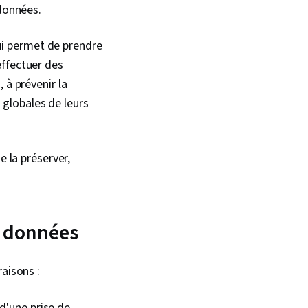
 données.
qui permet de prendre
effectuer des
 à prévenir la
é globales de leurs
e la préserver,
s données
raisons :
d'une prise de