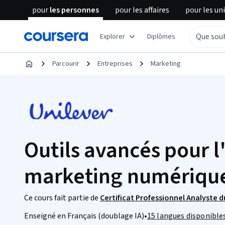
pour
les personnes
pour
les affaires
pour
les un
Explorer
Diplômes
Parcourir
Entreprises
Marketing
Outils avancés pour l
marketing numériqu
Ce cours fait partie de
Certificat Professionnel Analyste
Enseigné en Français (doublage IA)
•
15 langues disponible