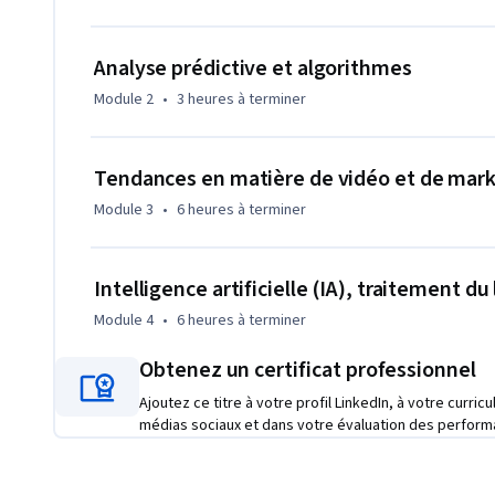
stratégiquement les options d'évolutivité pour les campagn
actuelles de l'analyse prédictive pour le marketing numériq
l'expérimentation et l'analyse en tant qu'application pour l
Analyse prédictive et algorithmes
vidéo et mobile et leur impact sur le mix de canaux de mar
Module 2
•
3 heures
à terminer
l'apprentissage automatique bénéficient aux campagnes de
Examiner les considérations éthiques de l'impact du marke
potentiel des progrès à venir.
Tendances en matière de vidéo et de mar
Module 3
•
6 heures
à terminer
Intelligence artificielle (IA), traitement 
Module 4
•
6 heures
à terminer
Obtenez un certificat professionnel
Ajoutez ce titre à votre profil LinkedIn, à votre curric
médias sociaux et dans votre évaluation des perform