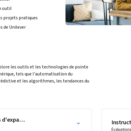
 outil
s projets pratiques
s de Unilever
lore les outils et les technologies de pointe 
rique, tels que l'automatisation du 
rédictive et les algorithmes, les tendances du 
lle (IA), le traitement du langage naturel 
un portefeuille et à soutenir un changement 
s d'expansion
Instruc
logicielles qui le soutiennent - Évaluer 
Évaluations