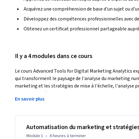
Acquérez une compréhension de base d'un sujet ou d'un
Développez des compétences professionnelles avec de
Obtenez un certificat professionnel partageable auprè
Il y a 4 modules dans ce cours
Le cours Advanced Tools for Digital Marketing Analytics exp
qui transforment le paysage de l'analyse du marketing numé
marketing et les stratégies de mise à l'échelle, l'analyse p
marketing vidéo et mobile, ainsi que l'intelligence artificie
En savoir plus
(NLP) et l'éthique. Vous apprendrez également à préparer 
de carrière en tant qu'analyste en marketing numérique. 
Après avoir terminé ce cours, vous serez en mesure de : 

Automatisation du marketing et stratégie
- Décrire l'automatisation du marketing et les applications 
Module 1
•
6 heures
à terminer