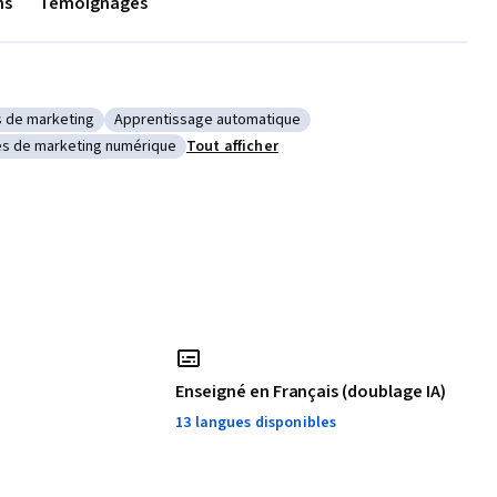
ns
Témoignages
s de marketing
Apprentissage automatique
tion
 : Stratégies de marketing
Catégorie : Apprentissage automatique
s de marketing numérique
Tout afficher
ve
e : Campagnes de marketing numérique
Enseigné en Français (doublage IA)
13 langues disponibles