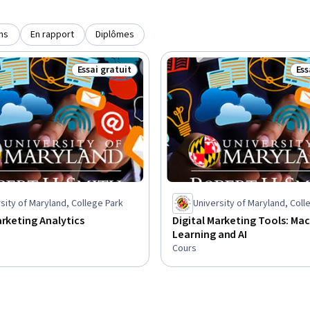
ns
En rapport
Diplômes
Essai gratuit
Ess
Statut : Essai gratuit
Sta
sity of Maryland, College Park
University of Maryland, Coll
arketing Analytics
Digital Marketing Tools: Ma
Learning and AI
Cours