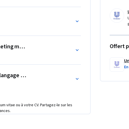
es de marketing - Identifier les applications 
ue - Utiliser la synthèse des données, 
e ciblage - Décrire l'avenir du marketing 
keting numérique - Décrire comment l'IA et 
 marketing numérique - Définir NLP - 
ting numérique et reconnaître l'impact 
Offert p
keting mobile
Un
En
du langage naturel (NLP) et éthique
ulum vitae ou à votre CV. Partagez-le sur les
ances.