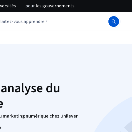
iversités
pour
les gouvernements
'analyse du
e
 du marketing numérique chez Unilever
s