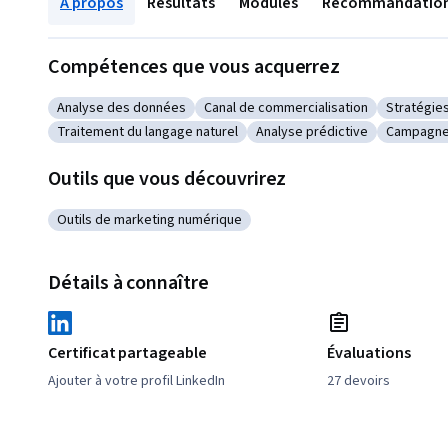
À propos
Résultats
Modules
Recommandatio
Compétences que vous acquerrez
Analyse des données
Canal de commercialisation
Stratégie
Catégorie : Analyse des données
Catégorie : Canal de commercialisa
Catégorie
Traitement du langage naturel
Analyse prédictive
Campagne
Catégorie : Traitement du langage naturel
Catégorie : Analyse prédicti
Catégori
Outils que vous découvrirez
Outils de marketing numérique
Catégorie : Outils de marketing numérique
Détails à connaître
Certificat partageable
Évaluations
Ajouter à votre profil LinkedIn
27 devoirs