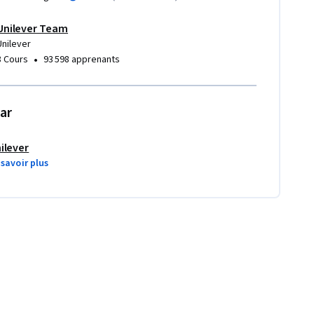
Unilever Team
Unilever
•
8 Cours
93 598 apprenants
ar
ilever
 savoir plus