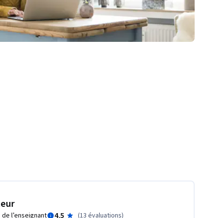
teur
4.5
 de l’enseignant
(
13 évaluations
)