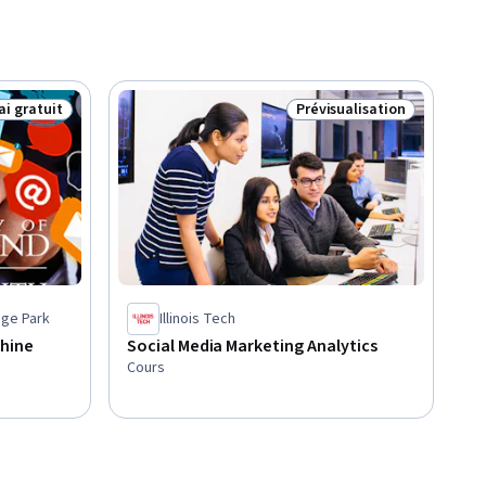
ai gratuit
Prévisualisation
tut : Essai gratuit
Statut : Prévisualisation
ege Park
Illinois Tech
chine
Social Media Marketing Analytics
Cours