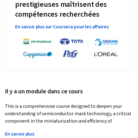
prestigieuses maîtrisent des
compétences recherchées
En savoir plus sur Coursera pour les affaires
Il y a un module dans ce cours
This is a comprehensive course designed to deepen your 
understanding of semiconductor mask technology, a critical 
component in the miniaturization and efficiency of 
electronic devices. Throughout this course, you'll explore 
En savoir plus
fundamental concepts, advanced techniques, and practical 