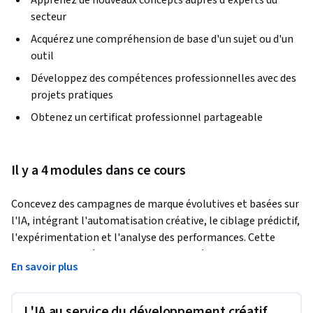
Apprenez de nouveaux concepts auprès d'experts du
secteur
Acquérez une compréhension de base d'un sujet ou d'un
outil
Développez des compétences professionnelles avec des
projets pratiques
Obtenez un certificat professionnel partageable
Il y a 4 modules dans ce cours
Concevez des campagnes de marque évolutives et basées sur 
l'IA, intégrant l'automatisation créative, le ciblage prédictif, 
l'expérimentation et l'analyse des performances. Cette 
formation avancée vous permettra de développer les 
En savoir plus
compétences nécessaires pour mettre en place des 
systèmes omnicanaux hautement performants à l'aide de 
l'IA générative, des signaux d'apprentissage automatique et 
L'IA au service du développement créatif