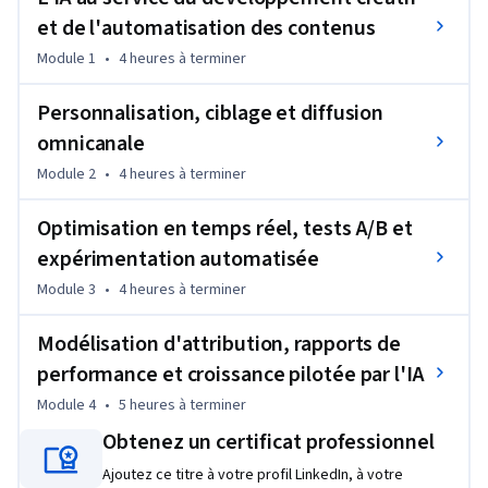
des cadres d'optimisation en temps réel.
et de l'automatisation des contenus
Le programme aborde la génération créative pilotée par l’IA 
Module 1
•
4 heures
à terminer
et les workflows de tests structurés, la modélisation 
prédictive des audiences et les stratégies de 
Personnalisation, ciblage et diffusion
personnalisation, les systèmes d’expérimentation 
omnicanale
automatisés, ainsi que la modélisation d’attribution cross-
Module 2
•
4 heures
à terminer
canal. 

Optimisation en temps réel, tests A/B et
Il met l’accent sur l’équilibre entre les indicateurs d’efficacité 
expérimentation automatisée
à court terme, tels que le ROAS et le CAC, et le capital 
marque à long terme ainsi que la croissance durable. Des 
Module 3
•
4 heures
à terminer
tableaux de bord de performance et des KPI prédictifs sont 
utilisés pour traduire les signaux issus des données en 
Modélisation d'attribution, rapports de
décisions stratégiques.

performance et croissance pilotée par l'IA
Module 4
•
5 heures
à terminer
À l’issue de cette formation, vous serez en mesure de 
Obtenez un certificat professionnel
concevoir des architectures de campagne intégrées et 
optimisées par l’IA, capables d’apprendre, de s’optimiser et 
Ajoutez ce titre à votre profil LinkedIn, à votre