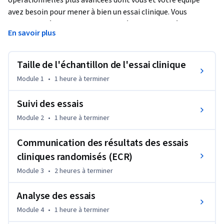
opérationnelles plus avancées dont vous et votre équipe 
avez besoin pour mener à bien un essai clinique. Vous 
apprendrez à calculer la taille de l'échantillon et à 
En savoir plus
développer un calcul de la taille de l'échantillon adapté à la 
conception de votre essai et aux mesures des résultats. Vous 
apprendrez également à utiliser des méthodes statistiques 
Taille de l'échantillon de l'essai clinique
pour contrôler la sécurité, l'intégrité et l'efficacité de votre 
Module 1
•
1 heure
à terminer
essai. Ensuite, vous apprendrez à communiquer les résultats 
de vos essais cliniques par le biais d'articles de journaux et de 
Suivi des essais
rapports de contrôle des données. Enfin, nous aborderons le 
Module 2
•
1 heure
à terminer
rôle de l'analyste tout au long du processus d'essai, ainsi que 
quelques sujets supplémentaires tels que les simulations et 
Communication des résultats des essais
les modèles adaptatifs.
cliniques randomisés (ECR)
Module 3
•
2 heures
à terminer
Analyse des essais
Module 4
•
1 heure
à terminer