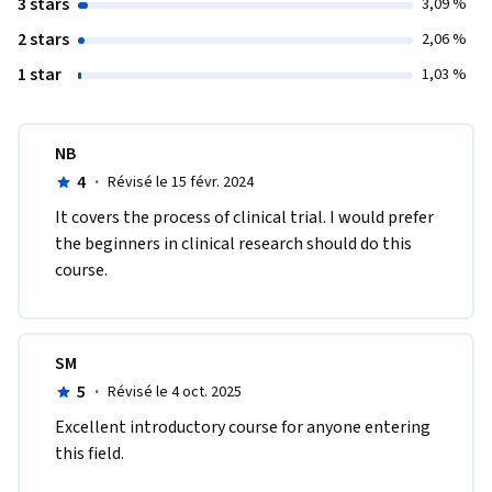
3 stars
3,09 %
2 stars
2,06 %
1 star
1,03 %
NB
4
·
Révisé le 15 févr. 2024
It covers the process of clinical trial. I would prefer 
the beginners in clinical research should do this 
course. 
SM
5
·
Révisé le 4 oct. 2025
Excellent introductory course for anyone entering 
this field.