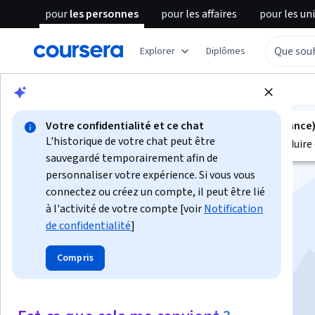
pour
les personnes
pour
les affaires
pour
les un
Explorer
Diplômes
Parcourir
Health
Public Health
Votre confidentialité et ce chat
Ce cours n'est pas disponible en Français (France
L'historique de votre chat peut être
Nous sommes actuellement en train de le traduire 
sauvegardé temporairement afin de
personnaliser votre expérience. Si vous vous
connectez ou créez un compte, il peut être lié
à l'activité de votre compte [voir
Notification
de confidentialité
]
Immunology for all
Compris
Instructeur :
Ammar K. Daoud