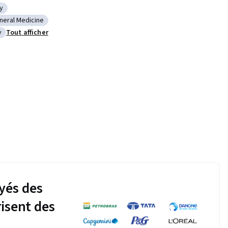
y
cal Terminology
neral Medicine
 Prevention
tégorie : General Medicine
y
Tout afficher
s
: Cell Biology
yés des
risent des