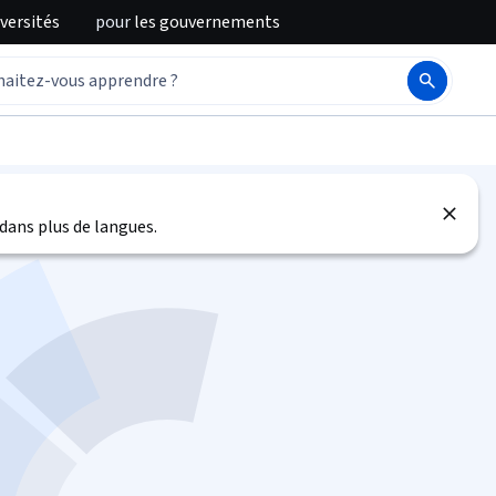
iversités
pour
les gouvernements
)
dans plus de langues.