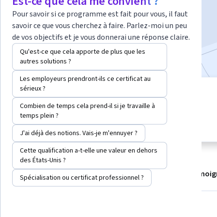
Est-ce que cela me convient ?
Pour savoir si ce programme est fait pour vous, il faut
savoir ce que vous cherchez à faire. Parlez-moi un peu
S'inscrire maintenant
de vos objectifs et je vous donnerai une réponse claire.
Inclus avec
•
En savoir plus
Qu'est-ce que cela apporte de plus que les
autres solutions ?
Les employeurs prendront-ils ce certificat au
sérieux ?
7 modules
niveau Débutant
Obtenez un aperçu d'un sujet et
Combien de temps cela prend-il si je travaille à
Aucune connaissance
apprenez les principes
temps plein ?
prérequise
fondamentaux.
J'ai déjà des notions. Vais-je m'ennuyer ?
Cette qualification a-t-elle une valeur en dehors
des États-Unis ?
À propos
Modules
Recommandations
Témoig
Spécialisation ou certificat professionnel ?
Compétences que vous acquerrez