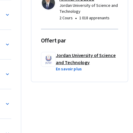
of 
Jordan University of Science and
ase, 
Technology
an 
•
2 Cours
1 018 apprenants
nt medical 
 the 
Offert par
ditions 
Jordan University of Science
 of 
and Technology
En savoir plus