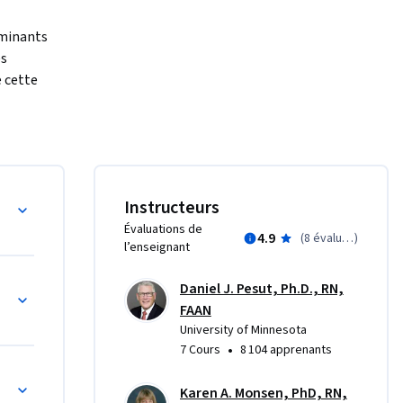
minants 
s 
 cette 
ctives 
ctif basé 
ations des 
rammes à 
la santé
Instructeurs
Évaluations de
4.9
(
8 évaluations
)
l’enseignant
Daniel J. Pesut, Ph.D., RN,
FAAN
University of Minnesota
•
7 Cours
8 104 apprenants
Karen A. Monsen, PhD, RN,