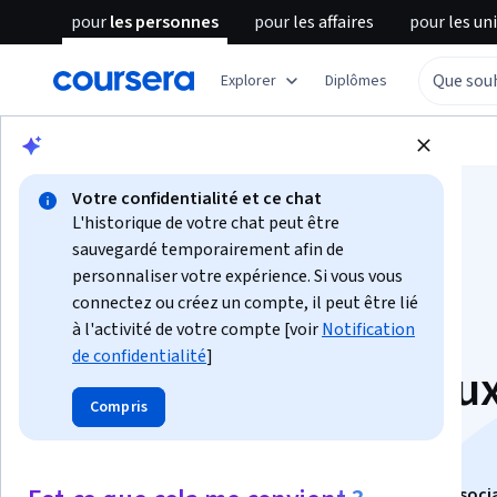
pour
les personnes
pour
les affaires
pour
les un
Explorer
Diplômes
Parcourir
Santé
Informatique de santé
Votre confidentialité et ce chat
L'historique de votre chat peut être
sauvegardé temporairement afin de
personnaliser votre expérience. Si vous vous
connectez ou créez un compte, il peut être lié
Introduction aux
à l'activité de votre compte [voir
Notification
de confidentialité
]
déterminants sociau
Compris
la santé
Ce cours fait partie de
Spécialisation "Déterminants socia