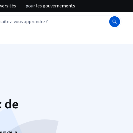
iversités
pour
les gouvernements
x de
ux de la