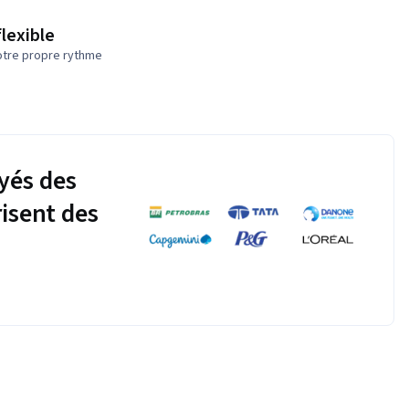
flexible
otre propre rythme
yés des
risent des