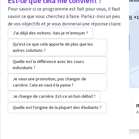
Est-ce que cela me convient ?
santé : Des données à l'action"
Pour savoir si ce programme est fait pour vous, il faut
savoir ce que vous cherchez à faire. Parlez-moi un peu
Instructeurs :
Daniel J. Pesut, Ph.D., RN, FAAN
+1
de vos objectifs et je vous donnerai une réponse claire.
J'ai déjà des notions. Vais-je m'ennuyer ?
Inscrivez-vous gratuitement
Qu'est-ce que cela apporte de plus que les
Commence le 9 août
autres solutions ?
1 536
déjà inscrits
Quelle est la différence avec les cours
individuels ?
Inclus avec
•
En savoir plus
Je veux une promotion, pas changer de
carrière. Cela en vaut-il la peine ?
Je change de carrière. Est-ce un bon début ?
5 modules
4.7
Obtenez un aperçu d'un sujet et
Quelle est l'origine de la plupart des étudiants ?
apprenez les principes
16 avis
A
fondamentaux.