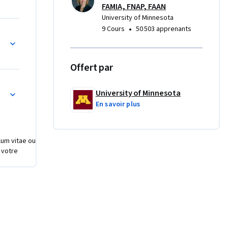
FAMIA, FNAP, FAAN
University of Minnesota
•
9 Cours
50 503 apprenants
Offert par
ence et visualisation de graphiques à barres
University of Minnesota
En savoir plus
ulum vitae ou
 votre