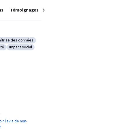
ns
Témoignages
Suivant
îtrise des données
es données
tégorie : Maîtrise des données
nté
Impact social
tion de la santé
Catégorie : Impact social
¹
oir l'avis de non-
é