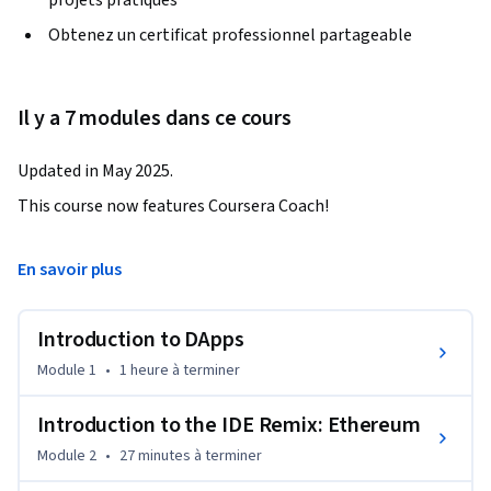
projets pratiques
Obtenez un certificat professionnel partageable
Il y a 7 modules dans ce cours
Updated in May 2025.
This course now features Coursera Coach!

A smarter way to learn with interactive, real-time 
En savoir plus
conversations that help you test your knowledge, challenge 
assumptions, and deepen your understanding as you 
Introduction to DApps
progress through the course.

Module 1
•
1 heure
à terminer
Unlock the potential of blockchain and smart contracts in 
this comprehensive course designed to guide you from the 
Introduction to the IDE Remix: Ethereum
fundamentals to creating decentralized applications 
Module 2
•
27 minutes
à terminer
(DApps). Learn how blockchain technology revolutionizes 