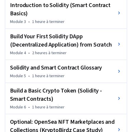
industries and how smart contracts drive innovation. Gain 
Introduction to Solidity (Smart Contract
hands-on experience with tools like Remix: Ethereum IDE 
Basics)
and discover the power of Solidity programming.

Module 3
•
1 heure
à terminer
Your journey begins with an introduction to blockchain and 
Build Your First Solidity DApp
DApps, exploring the key concepts of decentralization and 
their impact. Dive into the practicalities of smart contract 
(Decentralized Application) from Scratch
development, mastering Solidity basics, pragma directives, 
Module 4
•
2 heures
à terminer
operators, and functions. Exercises and coding challenges 
ensure a solid grasp of these essential skills.

Solidity and Smart Contract Glossary
Module 5
•
1 heure
à terminer
Advance to building your first DApp and crafting custom 
crypto tokens. Learn to integrate advanced Solidity features 
Build a Basic Crypto Token (Solidity -
like modifiers, mappings, and arrays while implementing 
Smart Contracts)
secure, functional smart contracts. Explore optional NFT 
concepts and marketplaces for insights into digital assets 
Module 6
•
1 heure
à terminer
and creative applications.

Optional: OpenSea NFT Marketplaces and
Whether you're a developer, blockchain enthusiast, or 
Collections (KryptoBirdz Case Study)