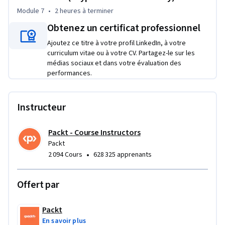
aspiring innovator, this course is tailored for all skill levels. A 
Module 7
•
2 heures
à terminer
foundational understanding of programming is helpful but 
Obtenez un certificat professionnel
not required. Join us and become part of the decentralized 
revolution!
Ajoutez ce titre à votre profil LinkedIn, à votre
curriculum vitae ou à votre CV. Partagez-le sur les
médias sociaux et dans votre évaluation des
performances.
Instructeur
Packt - Course Instructors
Packt
•
2 094 Cours
628 325 apprenants
Offert par
Packt
En savoir plus