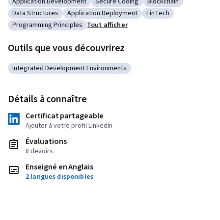
Application Development
Secure Coding
Blockchain
Catégorie : Application Development
Catégorie : Secure Coding
Catégorie : Blockchai
Data Structures
Application Deployment
FinTech
Catégorie : Data Structures
Catégorie : Application Deployment
Catégorie : FinTech
Programming Principles
Tout afficher
Catégorie : Programming Principles
Outils que vous découvrirez
Integrated Development Environments
Catégorie : Integrated Development Environments
Détails à connaître
Certificat partageable
Ajouter à votre profil LinkedIn
Évaluations
8 devoirs
Enseigné en Anglais
2 langues disponibles