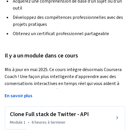
Acquérez une compréhension de base d'un sujet ou d'un
outil
Développez des compétences professionnelles avec des
projets pratiques
Obtenez un certificat professionnel partageable
Il y a un module dans ce cours
Mis à jour en mai 2025. Ce cours intègre désormais Coursera 
Coach ! Une façon plus intelligente d'apprendre avec des 
conversations interactives en temps réel qui vous aident à 
tester vos connaissances, à remettre en question vos 
En savoir plus
hypothèses et à approfondir votre compréhension à mesure 
que vous progressez dans le cours. Ce cours offre une 
exploration complète du développement avancé d'API à 
Clone Full stack de Twitter - API
l'aide de Node.js, Express et MongoDB, le tout dans le 
Module 1
•
6 heures
à terminer
contexte de la construction d'un clone de Twitter 