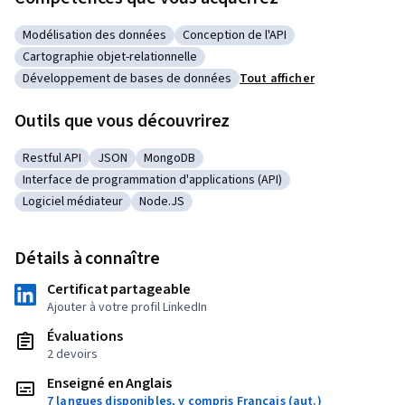
Modélisation des données
Conception de l'API
Catégorie : Modélisation des données
Catégorie : Conception de l'API
Cartographie objet-relationnelle
Catégorie : Cartographie objet-relationnelle
Développement de bases de données
Tout afficher
Catégorie : Développement de bases de données
Outils que vous découvrirez
Restful API
JSON
MongoDB
Catégorie : Restful API
Catégorie : JSON
Catégorie : MongoDB
Interface de programmation d'applications (API)
Catégorie : Interface de programmation d'applications (API)
Logiciel médiateur
Node.JS
Catégorie : Logiciel médiateur
Catégorie : Node.JS
Détails à connaître
Certificat partageable
Ajouter à votre profil LinkedIn
Évaluations
2 devoirs
Enseigné en Anglais
7 langues disponibles, y compris Français (aut.)