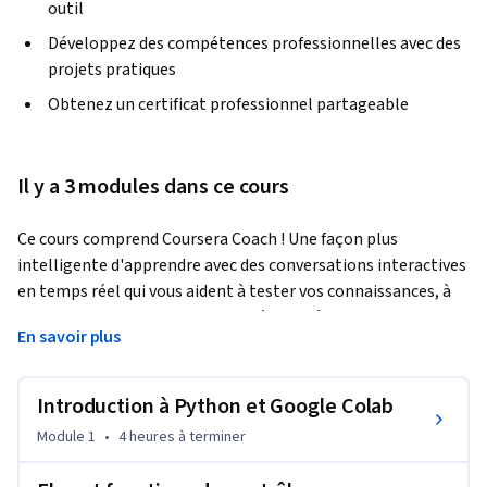
outil
Développez des compétences professionnelles avec des
projets pratiques
Obtenez un certificat professionnel partageable
Il y a 3 modules dans ce cours
Ce cours comprend Coursera Coach ! Une façon plus 
intelligente d'apprendre avec des conversations interactives 
en temps réel qui vous aident à tester vos connaissances, à 
remettre en question les hypothèses et à approfondir votre 
En savoir plus
compréhension à mesure que vous progressez dans le cours. 
Apprenez Python et maîtrisez Google Colab grâce à une 
approche pratique, étape par étape, conçue pour les 
Introduction à Python et Google Colab
débutants et ceux qui cherchent à affiner leurs compétences. 
Module 1
•
4 heures
à terminer
Ce cours commence par explorer les origines de Python et 
son évolution vers l'un des langages de programmation les 