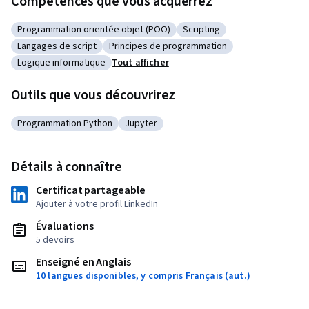
Compétences que vous acquerrez
Programmation orientée objet (POO)
Scripting
Catégorie : Programmation orientée objet (POO)
Catégorie : Scripting
Langages de script
Principes de programmation
Catégorie : Langages de script
Catégorie : Principes de programmation
Logique informatique
Tout afficher
Catégorie : Logique informatique
Outils que vous découvrirez
Programmation Python
Jupyter
Catégorie : Programmation Python
Catégorie : Jupyter
Détails à connaître
Certificat partageable
Ajouter à votre profil LinkedIn
Évaluations
5 devoirs
Enseigné en Anglais
10 langues disponibles, y compris Français (aut.)