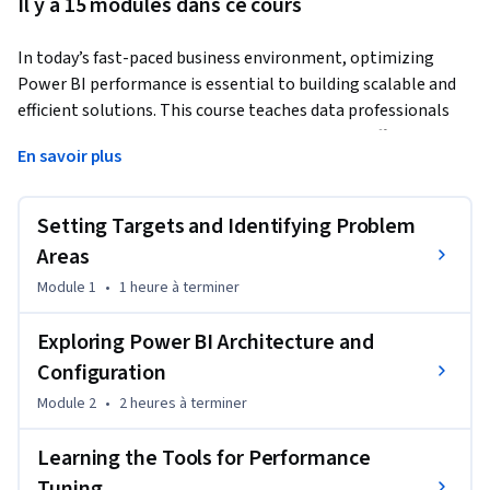
Il y a 15 modules dans ce cours
In today’s fast-paced business environment, optimizing 
Power BI performance is essential to building scalable and 
efficient solutions. This course teaches data professionals 
practical techniques to enhance the speed and efficiency of 
En savoir plus
Power BI reports, empowering them to meet demanding 
performance requirements.
Setting Targets and Identifying Problem
By diving deep into key topics such as data modeling, DAX, 
and performance management, this course will help 
Areas
learners overcome the common challenges of slow reports 
Module 1
•
1 heure
à terminer
and poor data transformations. Learners will acquire 
actionable insights, equipping them to deliver high-speed, 
Exploring Power BI Architecture and
optimized Power BI solutions in their organizations.

Configuration
Module 2
•
2 heures
à terminer
What sets this course apart is its blend of theory and real-
world applications. Through a combination of technical 
Learning the Tools for Performance
explanations and illustrative examples, learners will get 
Tuning
hands-on experience with the tools and practices required to 