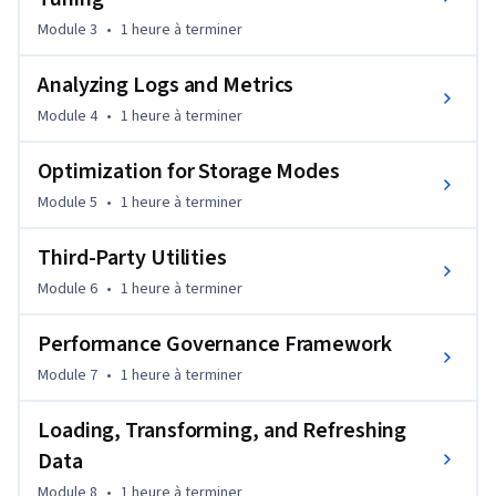
improve Power BI performance, ensuring they can apply 
Module 3
•
1 heure
à terminer
what they learn to actual business scenarios.

Analyzing Logs and Metrics
This course is designed for data analysts, BI developers, and 
Module 4
•
1 heure
à terminer
professionals who already have basic familiarity with Power 
BI. It is perfect for anyone looking to elevate their Power BI 
Optimization for Storage Modes
solutions and optimize performance, regardless of industry.

Module 5
•
1 heure
à terminer
Based on the book, Microsoft Power BI Performance Best 
Third-Party Utilities
Practices, by Thomas LeBlanc and Bhavik Merchant.
Module 6
•
1 heure
à terminer
Performance Governance Framework
Module 7
•
1 heure
à terminer
Loading, Transforming, and Refreshing
Data
Module 8
•
1 heure
à terminer