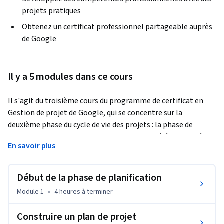
projets pratiques
Obtenez un certificat professionnel partageable auprès
de Google
Il y a 5 modules dans ce cours
Il s'agit du troisième cours du programme de certificat en 
Gestion de projet de Google, qui se concentre sur la 
deuxième phase du cycle de vie des projets : la phase de 
planification du projet. Vous examinerez les éléments clés 
En savoir plus
d'un plan du projet, comment faire des estimations de 
temps précises et comment fixer des jalons. Ensuite, vous 
apprendrez comment établir et gérer un budget et 
Début de la phase de planification
comment fonctionnent les processus d'approvisionnement. 
Module 1
•
4 heures
à terminer
Ensuite, vous découvrirez des outils qui peuvent vous aider à 
identifier et à gérer différents types de risques et comment 
Construire un plan de projet
utiliser un plan de gestion des risques pour communiquer et 