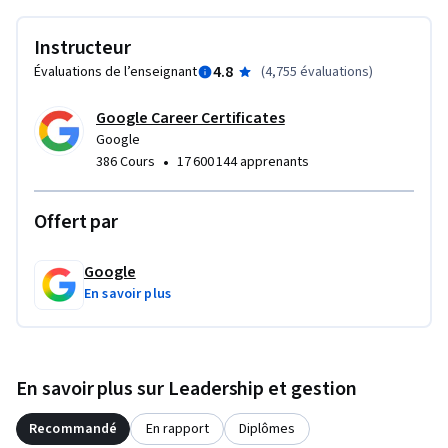
 - Expliquer le processus de passation des marchés et 
identifier les principaux documents relatifs à la passation 
Instructeur
des marchés. 

4.8
Évaluations de l’enseignant
(
4,755 évaluations
)
 - Rédiger un plan de communication et expliquer comment 
le gérer - Expliquer pourquoi les jalons sont importants et 
Google Career Certificates
comment les fixer. 

Google
 - Expliquer pourquoi un plan du projet est nécessaire et quels 
•
386 Cours
17 600 144 apprenants
en sont les éléments. 

 - Faire des estimations du temps précises et décrire les 
Offert par
techniques pour les obtenir des membres de l'équipe.
Google
En savoir plus
En savoir plus sur Leadership et gestion
Recommandé
En rapport
Diplômes