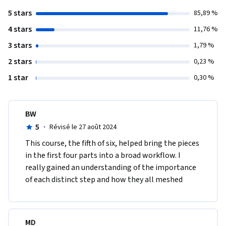
5 stars
85,89 %
4 stars
11,76 %
3 stars
1,79 %
2 stars
0,23 %
1 star
0,30 %
BW
5
·
Révisé le 27 août 2024
This course, the fifth of six, helped bring the pieces 
in the first four parts into a broad workflow. I 
really gained an understanding of the importance 
of each distinct step and how they all meshed
MD