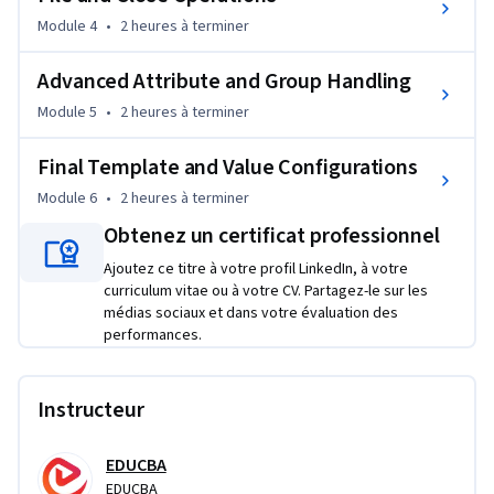
data using templates and grouping logic, and generate 
Module 4
•
2 heures
à terminer
structured outputs such as text, CSV, spreadsheets, address 
books, and report-like documents.

Advanced Attribute and Group Handling
Module 5
•
2 heures
à terminer
What makes this course unique is its hands-on, progressive 
approach that builds practical XSLT skills through realistic 
Final Template and Value Configurations
transformation tasks. If you want to strengthen your XML 
Module 6
•
2 heures
à terminer
and XSLT expertise while learning techniques for formatting, 
organizing, and transforming structured data, this course 
Obtenez un certificat professionnel
provides a practical path to developing those capabilities.
Ajoutez ce titre à votre profil LinkedIn, à votre
curriculum vitae ou à votre CV. Partagez-le sur les
médias sociaux et dans votre évaluation des
performances.
Instructeur
EDUCBA
EDUCBA