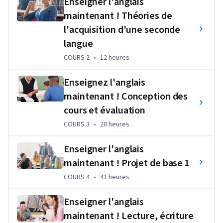
Enseigner l'anglais
employeurs actuels ou futurs. Lors du dernier cours de 
maintenant ! Théories de
synthèse, vous aurez l'occasion de soumettre un portfolio 
l'acquisition d'une seconde
d'enseignement à l'examen d'un expert.
langue
COURS 2
,
12 heures
COURS 2
•
12 heures
Enseignez l'anglais
maintenant ! Conception des
cours et évaluation
COURS 3
,
20 heures
COURS 3
•
20 heures
Enseigner l'anglais
maintenant ! Projet de base 1
COURS 4
,
41 heures
COURS 4
•
41 heures
Enseigner l'anglais
maintenant ! Lecture, écriture