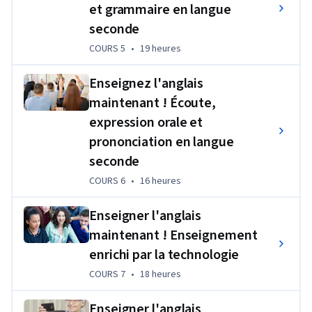
et grammaire en langue
seconde
COURS 5
,
19 heures
COURS 5
•
19 heures
Enseignez l'anglais
maintenant ! Écoute,
expression orale et
prononciation en langue
seconde
COURS 6
,
16 heures
COURS 6
•
16 heures
Enseigner l'anglais
maintenant ! Enseignement
enrichi par la technologie
COURS 7
,
18 heures
COURS 7
•
18 heures
Enseigner l'anglais